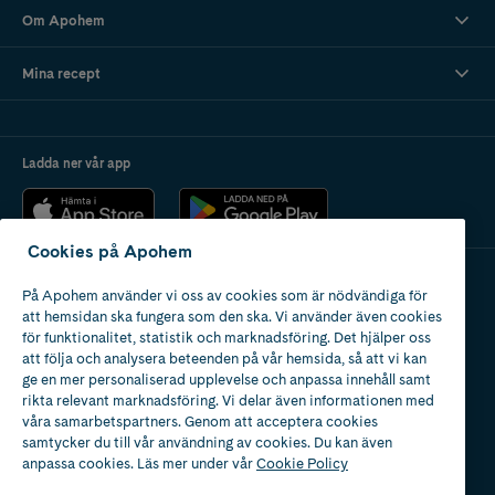
Om Apohem
Mina recept
Ladda ner vår app
Cookies på Apohem
På Apohem använder vi oss av cookies som är nödvändiga för
Apotek med tillstånd
att hemsidan ska fungera som den ska. Vi använder även cookies
av Läkemedelsverket
för funktionalitet, statistik och marknadsföring. Det hjälper oss
att följa och analysera beteenden på vår hemsida, så att vi kan
ge en mer personaliserad upplevelse och anpassa innehåll samt
rikta relevant marknadsföring. Vi delar även informationen med
våra samarbetspartners. Genom att acceptera cookies
samtycker du till vår användning av cookies. Du kan även
2024
anpassa cookies. Läs mer under vår
Cookie Policy