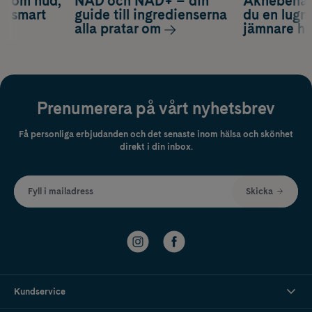
d om hud,
NAD och NAD+ – din
Aknebenäge
ch smart
guide till ingredienserna
du en lugn
alla pratar om
jämnare h
Prenumerera på vårt nyhetsbrev
Få personliga erbjudanden och det senaste inom hälsa och skönhet
direkt i din inbox.
Fyll i mailadress
Skicka
Kundservice