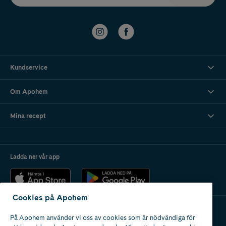
Kundservice
Om Apohem
Mina recept
Ladda ner vår app
Cookies på Apohem
På Apohem använder vi oss av cookies som är nödvändiga för
Apotek med tillstånd