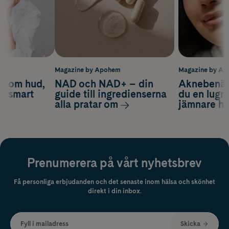
m
Magazine by Apohem
Magazine by A
d om hud,
NAD och NAD+ – din
Aknebenäge
ch smart
guide till ingredienserna
du en lugn
alla pratar om
jämnare h
Prenumerera på vårt nyhetsbrev
Få personliga erbjudanden och det senaste inom hälsa och skönhet
direkt i din inbox.
Fyll i mailadress
Skicka