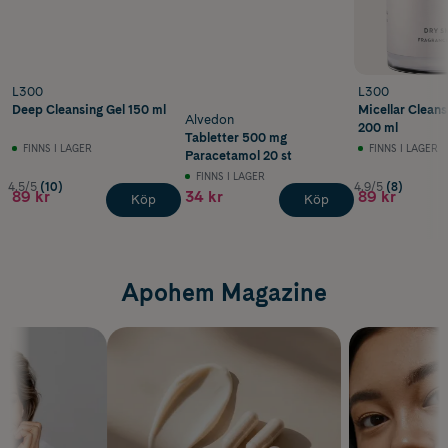
L300
L300
Deep Cleansing Gel 150 ml
Micellar Clean
Alvedon
200 ml
Tabletter 500 mg
FINNS I LAGER
FINNS I LAGER
Paracetamol 20 st
FINNS I LAGER
4.5/5
(10)
4.9/5
(8)
89 kr
34 kr
89 kr
Köp
Köp
Apohem Magazine