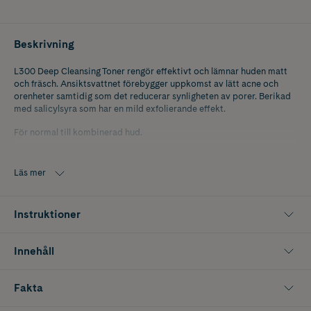
Beskrivning
L300 Deep Cleansing Toner rengör effektivt och lämnar huden matt
och fräsch. Ansiktsvattnet förebygger uppkomst av lätt acne och
orenheter samtidig som det reducerar synligheten av porer. Berikad
med salicylsyra som har en mild exfolierande effekt.
För normal till kombinerad hud.
Oparfymerad. Dermatologiskt testad.
Läs mer
Instruktioner
Innehåll
Fakta