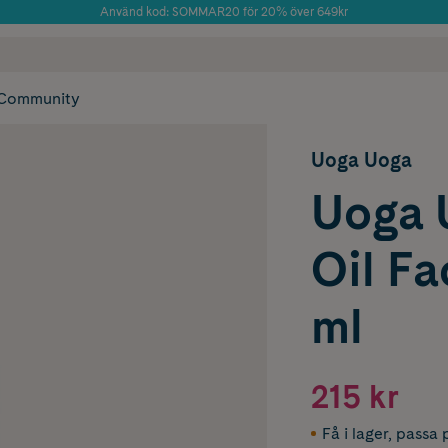
Använd kod: SOMMAR20 för 20% över 649kr
Årets Butik 2025 inom Skönhet
 frakt
✓ Rådgivning från farmaceuter & hudterapeuter
✓ Poäng på alla
Community
Uoga Uoga
Uoga U
Oil Fa
ml
215 kr
Få i lager
,
passa p