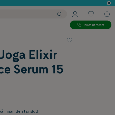
 köp*
Hämta ut recept
oga Elixir
ce Serum 15
å innan den tar slut!