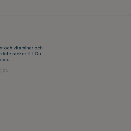
er och vitaminer och
inte räcker till. Du
kräm.
jor.
 elasticitet.
en, stimulerar
r tecken på för tidigt
ill att reglera hudens
den att kännas mjukare.
en silkeslen.