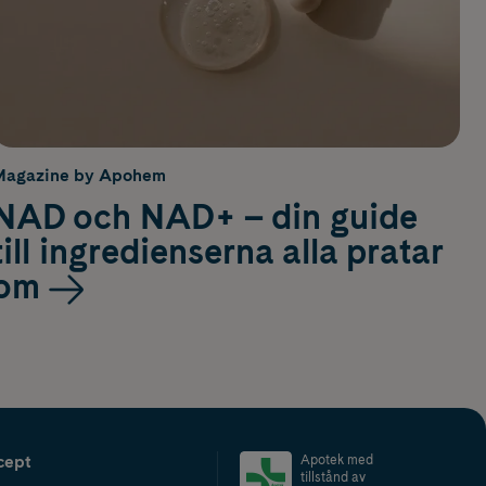
Magazine by Apohem
NAD och NAD+ – din guide
till ingredienserna alla pratar
om
cept
Apotek med
tillstånd av