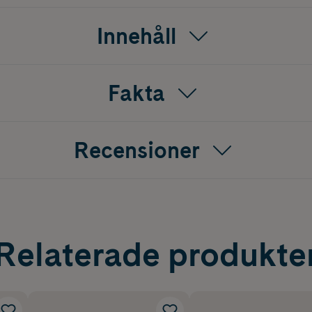
ereringsprocessen.
Innehåll
för tidigt åldrande.
 Omega-6-fettsyror.
Fakta
de effekten av en ansiktskräm.
iktsolja.
Recensioner
assage.
Relaterade produkte