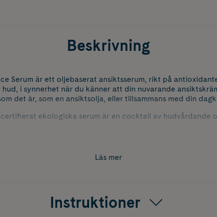
Beskrivning
ace Serum är ett oljebaserat ansiktsserum, rikt på antioxidant
 hud, i synnerhet när du känner att din nuvarande ansiktskräm 
m det är, som en ansiktsolja, eller tillsammans med din dag
 certifierat ekologiska serum är en cocktail av hudvårdande ol
 är rik på antioxidanter, ger huden näring och förbättrar dess
öga mängder alfa-linolensyror, vilket främjar hudregenerering
on, minskar transepidermal vattenförlust (TEWL) och motverka
Läs mer
 olja som på många sätt påminner om talg och därför hjälper t
är känd för dess förmåga att tränga djupt ner i huden och få 
v Omega-3- och Omega-6-fettsyror, som tillför fukt och gör hud
Instruktioner
n här produkten speciell:
äring åt huden.