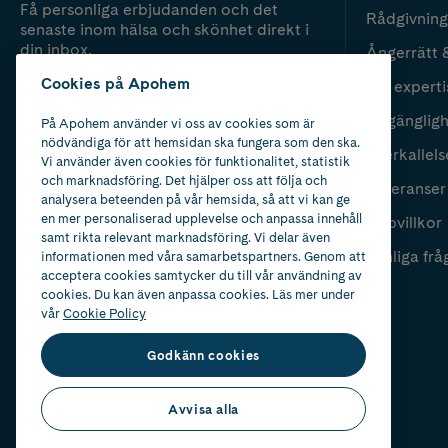
Få personliga erbjudanden och det
Rådgivning
senaste inom hälsa och skönhet direkt i
din inbox.
Ångerrätt 
Cookies på Apohem
Vår experti
Fyll i mailadress
Skicka
Tillgänglig
På Apohem använder vi oss av cookies som är
nödvändiga för att hemsidan ska fungera som den ska.
Återkallels
Vi använder även cookies för funktionalitet, statistik
och marknadsföring. Det hjälper oss att följa och
Leveranser
analysera beteenden på vår hemsida, så att vi kan ge
en mer personaliserad upplevelse och anpassa innehåll
Köpvillkor
samt rikta relevant marknadsföring. Vi delar även
Vanliga frå
informationen med våra samarbetspartners. Genom att
acceptera cookies samtycker du till vår användning av
cookies. Du kan även anpassa cookies. Läs mer under
vår
Cookie Policy
Godkänn cookies
Avvisa alla