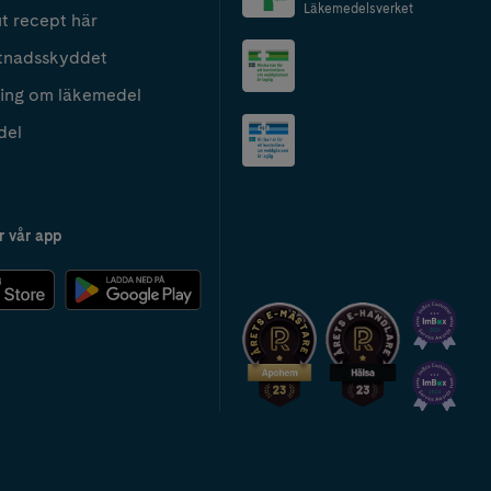
Läkemedelsverket
t recept här
tnadsskyddet
ing om läkemedel
del
r vår app
2024