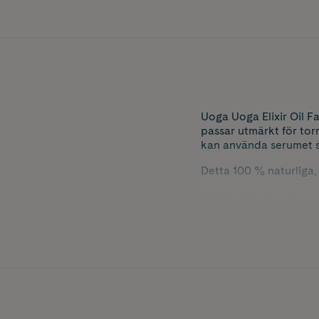
Uoga Uoga Elixir Oil F
passar utmärkt för torr
kan använda serumet so
Detta 100 % naturliga,
Med lyxig arganolja som
Nyponolja innehåller h
cellmembranens funkti
åldrande. Jojoba är en
oljebalans. Sesamolja 
Tranbärsolja är full a
Egenskaper som gör de
• Mjukar upp och ger n