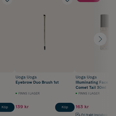
Uoga Uoga
Uoga Uoga
Eyebrow Duo Brush 1st
Illuminating Face Pri
Comet Tail 30ml
FINNS I LAGER
FINNS I LAGER
139 kr
163 kr
Köp
Köp
Fri frakt Instabox