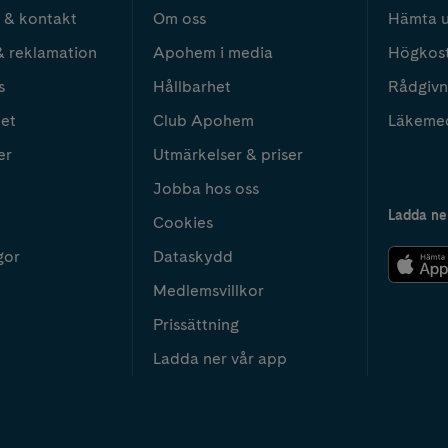
 & kontakt
Om oss
Hämta u
& reklamation
Apohem i media
Högkos
s
Hållbarhet
Rådgivn
het
Club Apohem
Läkeme
er
Utmärkelser & priser
Jobba hos oss
Ladda ne
Cookies
gor
Dataskydd
Medlemsvillkor
Prissättning
Ladda ner vår app