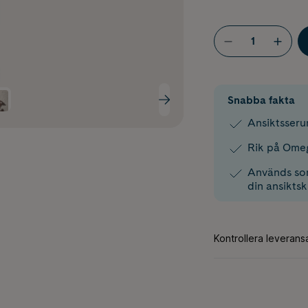
Snabba fakta
Ansiktsseru
Rik på Ome
Används som
din ansikts