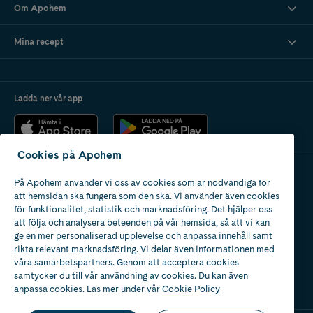
Om Apohem
Mina recept
Ladda ner vår app
Cookies på Apohem
På Apohem använder vi oss av cookies som är nödvändiga för
Apotek med tillstånd
att hemsidan ska fungera som den ska. Vi använder även cookies
av Läkemedelsverket
för funktionalitet, statistik och marknadsföring. Det hjälper oss
att följa och analysera beteenden på vår hemsida, så att vi kan
ge en mer personaliserad upplevelse och anpassa innehåll samt
rikta relevant marknadsföring. Vi delar även informationen med
våra samarbetspartners. Genom att acceptera cookies
samtycker du till vår användning av cookies. Du kan även
2024
anpassa cookies. Läs mer under vår
Cookie Policy