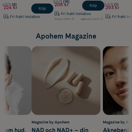
5.0/5
(16)
206 kr
4.8/5
(6)
5.0/5
(1)
Köp
224 kr
293 kr
Köp
Fri frakt Instabox
Fri frakt Instabox
Fri frakt In
Ord.pris
275 kr
Lägsta pris
220 kr
Apohem Magazine
m
Magazine by Apohem
Magazine by A
d om hud,
NAD och NAD+ – din
Aknebenäge