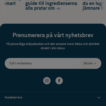
ch smart
guide till ingredienserna
du en lugn
alla pratar om
jämnare h
Prenumerera på vårt nyhetsbrev
Få personliga erbjudanden och det senaste inom hälsa och skönhet
direkt i din inbox.
Fyll i mailadress
Skicka
Kundservice