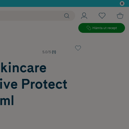
 köp*
Hämta ut recept
5.0/5
(1)
Skincare
ive Protect
 ml