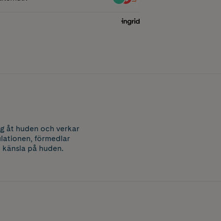
ing åt huden och verkar
ulationen, förmedlar
n känsla på huden.