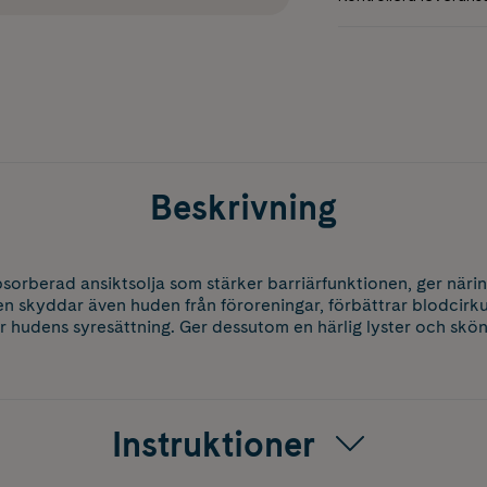
Beskrivning
absorberad ansiktsolja som stärker barriärfunktionen, ger när
en skyddar även huden från föroreningar, förbättrar blodcirk
 hudens syresättning. Ger dessutom en härlig lyster och skö
Instruktioner