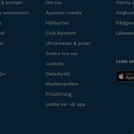
 & kontakt
Om oss
Hämta u
& reklamation
Apohem i media
Högkos
s
Hållbarhet
Rådgivn
het
Club Apohem
Läkeme
er
Utmärkelser & priser
Jobba hos oss
Ladda ne
Cookies
gor
Dataskydd
Medlemsvillkor
Prissättning
Ladda ner vår app