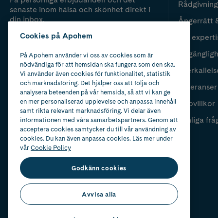
Rådgivning
senaste inom hälsa och skönhet direkt i
din inbox.
Ångerrätt 
Cookies på Apohem
Vår experti
Fyll i mailadress
Skicka
Tillgänglig
På Apohem använder vi oss av cookies som är
nödvändiga för att hemsidan ska fungera som den ska.
Återkallels
Vi använder även cookies för funktionalitet, statistik
och marknadsföring. Det hjälper oss att följa och
Leveranser
analysera beteenden på vår hemsida, så att vi kan ge
en mer personaliserad upplevelse och anpassa innehåll
Köpvillkor
samt rikta relevant marknadsföring. Vi delar även
Vanliga frå
informationen med våra samarbetspartners. Genom att
acceptera cookies samtycker du till vår användning av
cookies. Du kan även anpassa cookies. Läs mer under
vår
Cookie Policy
Godkänn cookies
Avvisa alla