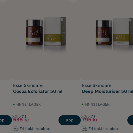
Esse Skincare
Esse Skincare
Cocoa Exfoliator 50 ml
Deep Moisturiser 50 m
FINNS I LAGER
FINNS I LAGER
5.0/5
(1)
5.0/5
(1)
535 kr
795 kr
öp
Köp
Fri frakt Instabox
Fri frakt Instabox