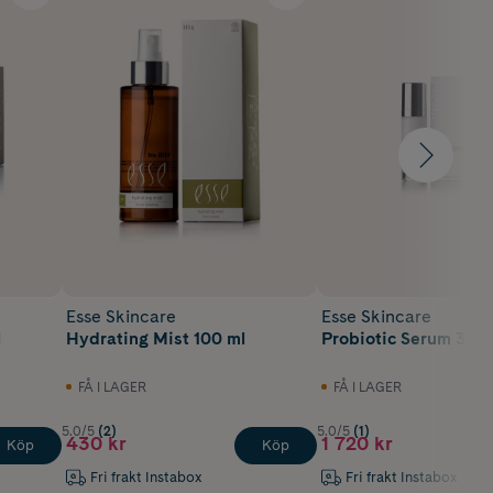
Esse Skincare
Esse Skincare
l
Hydrating Mist 100 ml
Probiotic Serum 30 m
FÅ I LAGER
FÅ I LAGER
5.0/5
(2)
5.0/5
(1)
430 kr
1 720 kr
Köp
Köp
Fri frakt Instabox
Fri frakt Instabox