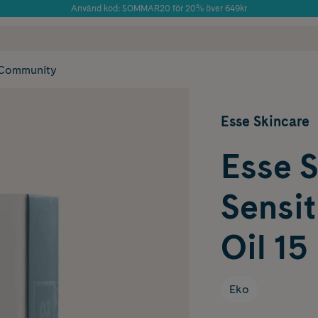
Använd kod: SOMMAR20 för 20% över 649kr
Årets Butik 2025 inom Skönhet
 frakt
✓ Rådgivning från farmaceuter & hudterapeuter
✓ Poäng på alla
Community
Esse Skincare
Esse 
Sensit
Oil 15
Eko