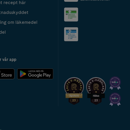
t recept här
tnadsskyddet
ing om läkemedel
del
r vår app
2024