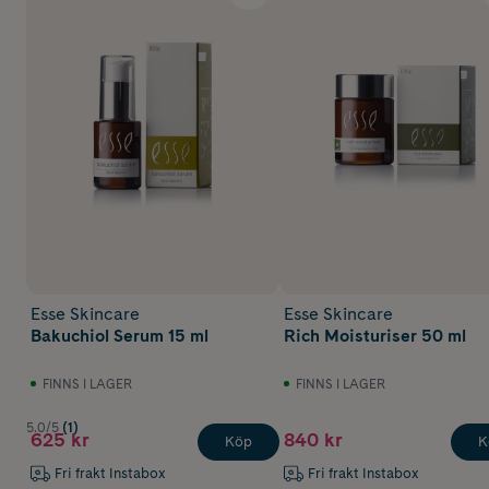
Esse Skincare
Esse Skincare
Bakuchiol Serum 15 ml
Rich Moisturiser 50 ml
FINNS I LAGER
FINNS I LAGER
5.0/5
(1)
625 kr
840 kr
Köp
K
Fri frakt Instabox
Fri frakt Instabox