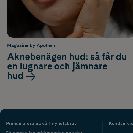
Magazine by Apohem
Aknebenägen hud: så får du
en lugnare och jämnare
hud
Prenumerera på vårt nyhetsbrev
Kundservi
Få personliga erbjudanden och det