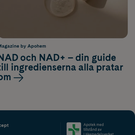
Magazine by Apohem
NAD och NAD+ – din guide
till ingredienserna alla pratar
om
cept
Apotek med
tillstånd av
Läkemedelsverket