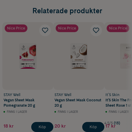
Relaterade produkter
Nice Price
Nice Price
Nice Price
STAY Well
STAY Well
It´S Skin
Vegan Sheet Mask
Vegan Sheet Mask Coconut
It'S Skin The F
Pomegranate 20 g
20 g
Sheet Rose 1 st
FINNS I LAGER
FINNS I LAGER
FINNS I LAGER
4.5/5
(13)
18 kr
20 kr
17 kr
Köp
Köp