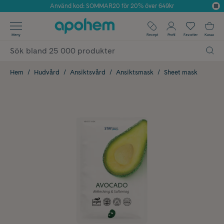
Använd kod: SOMMAR20 för 20% över 649kr
Årets Butik 2025 inom Skönhet
✓ Fri frakt
Meny
Recept
Profil
Favoriter
Kassa
✓ Rådgivning från farmaceuter & hudterapeuter
✓ Poäng på alla köp*
Hem
Hudvård
Ansiktsvård
Ansiktsmask
Sheet mask