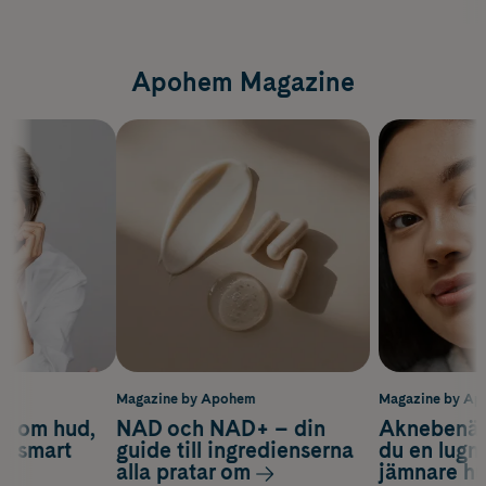
Apohem Magazine
m
Magazine by Apohem
Magazine by A
d om hud,
NAD och NAD+ – din
Aknebenäge
ch smart
guide till ingredienserna
du en lugn
alla pratar om
jämnare h