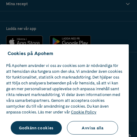
Mina recept
Ladda ner vår app
Cookies på Apohem
På Apohem använder vi oss av cookies som är nödvändiga för
Apotek med tillstånd
att hemsidan ska fungera som den ska. Vi använder även cookies
av Läkemedelsverket
för funktionalitet, statistik och marknadsföring. Det hjälper oss
att följa och analysera beteenden på vår hemsida, så att vi kan
ge en mer personaliserad upplevelse och anpassa innehåll samt
rikta relevant marknadsföring. Vi delar även informationen med
våra samarbetspartners. Genom att acceptera cookies
samtycker du till vår användning av cookies. Du kan även
2024
anpassa cookies. Läs mer under vår
Cookie Policy
Godkänn cookies
Avvisa alla