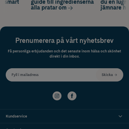
ch smart
guide till ingredienserna
du en lugn
alla pratar om
jämnare h
Prenumerera på vårt nyhetsbrev
Få personliga erbjudanden och det senaste inom hälsa och skönhet
direkt i din inbox.
Fyll i mailadress
Skicka
Kundservice