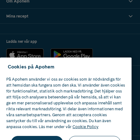
Om Apohem
Mina recept
Ladda ner vår app
Cookies på Apohem
På Apohem använder vi oss av cookies som är nödvändiga för
Apotek med tillstånd
att hemsidan ska fungera som den ska. Vi använder även cookies
av Läkemedelsverket
för funktionalitet, statistik och marknadsföring. Det hjälper oss
att följa och analysera beteenden på vår hemsida, så att vi kan
ge en mer personaliserad upplevelse och anpassa innehåll samt
rikta relevant marknadsföring. Vi delar även informationen med
våra samarbetspartners. Genom att acceptera cookies
samtycker du till vår användning av cookies. Du kan även
2024
anpassa cookies. Läs mer under vår
Cookie Policy