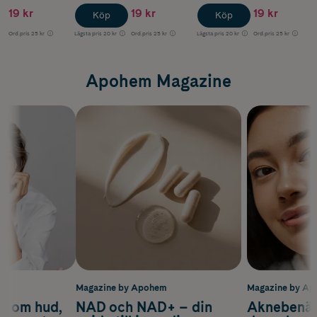
19 kr
19 kr
19 kr
Köp
Köp
Ord.pris
25 kr
Lägsta pris
20 kr
Ord.pris
25 kr
Lägsta pris
20 kr
Ord.pris
25 kr
Apohem Magazine
m
Magazine by Apohem
Magazine by A
d om hud,
NAD och NAD+ – din
Aknebenäge