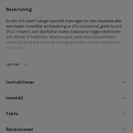
Beskrivning
En lätt och oljefri fuktgel speciellt framtagen för den blandade eller
feta huden. Innehåller en blandning av 4% niacinamid, grönt te och
2% C-vitamin, som återfuktar huden, balanserar talgproduktionen
och jämnar ut hudtonen. Hyaluronsyra, aloe vera och panthenol
bidrar till ökad återfuktning och lugnar huden. Lämpar sig även för
känslig hud.
100% vegan. Parfymfri. Dermatologiskt testad på känslig hud
Läs mer
Instruktioner
Innehåll
Fakta
Recensioner