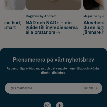
m
Magazine by Apohem
Magazine by A
d om hud,
NAD och NAD+ – din
Aknebenäge
ch smart
guide till ingredienserna
du en lugn
alla pratar om
jämnare h
Prenumerera på vårt nyhetsbrev
Få personliga erbjudanden och det senaste inom hälsa och skönhet
direkt i din inbox.
Fyll i mailadress
Skicka