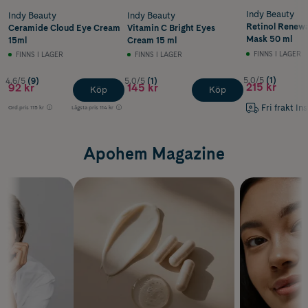
Indy Beauty
Indy Beauty
Indy Beauty
Retinol Renewa
Ceramide Cloud Eye Cream
Vitamin C Bright Eyes
Mask 50 ml
15ml
Cream 15 ml
FINNS I LAGER
FINNS I LAGER
FINNS I LAGER
5.0/5
(1)
4.6/5
(9)
5.0/5
(1)
215 kr
92 kr
145 kr
Köp
Köp
Fri frakt In
Ord.pris
115 kr
Lägsta pris
114 kr
Apohem Magazine