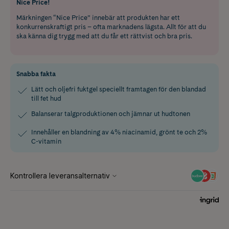
Nice Price!
Märkningen “Nice Price” innebär att produkten har ett
konkurrenskraftigt pris – ofta marknadens lägsta. Allt för att du
ska känna dig trygg med att du får ett rättvist och bra pris.
Snabba fakta
Lätt och oljefri fuktgel speciellt framtagen för den blandad
till fet hud
Balanserar talgproduktionen och jämnar ut hudtonen
Innehåller en blandning av 4% niacinamid, grönt te och 2%
C-vitamin