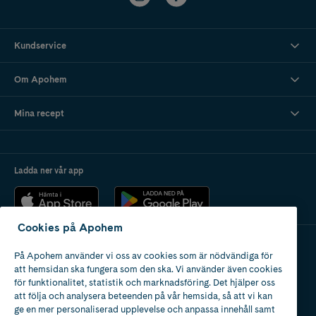
Kundservice
Om Apohem
Mina recept
Ladda ner vår app
Cookies på Apohem
På Apohem använder vi oss av cookies som är nödvändiga för
Apotek med tillstånd
att hemsidan ska fungera som den ska. Vi använder även cookies
av Läkemedelsverket
för funktionalitet, statistik och marknadsföring. Det hjälper oss
att följa och analysera beteenden på vår hemsida, så att vi kan
ge en mer personaliserad upplevelse och anpassa innehåll samt