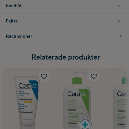
- Med tre essentiella ceramider, hyaluronsyra och niacinamid
Innehåll
- Kan användas både dag och natt
Fakta
Recensioner
Relaterade produkter