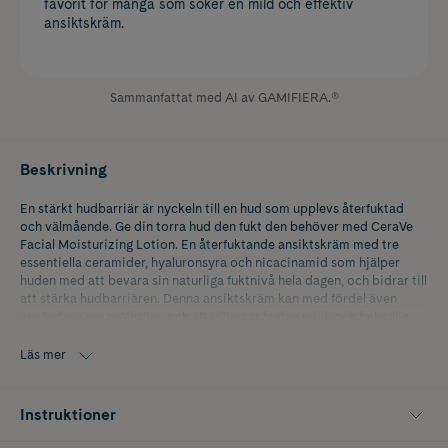
favorit för många som söker en mild och effektiv
ansiktskräm.
Sammanfattat med AI av GAMIFIERA.®
Beskrivning
En stärkt hudbarriär är nyckeln till en hud som upplevs återfuktad
och välmående. Ge din torra hud den fukt den behöver med CeraVe
Facial Moisturizing Lotion. En återfuktande ansiktskräm med tre
essentiella ceramider, hyaluronsyra och nicacinamid som hjälper
huden med att bevara sin naturliga fuktnivå hela dagen, och bidrar till
att stärka hudbarriären. Denna ansiktskräm kan med fördel även
användas som nattkräm, och efterlämnar huden mjuk och behaglig.
- Fuktgivande ansiktscreme
Läs mer
- Täpper inte till porerna
Instruktioner
- Utan parfym