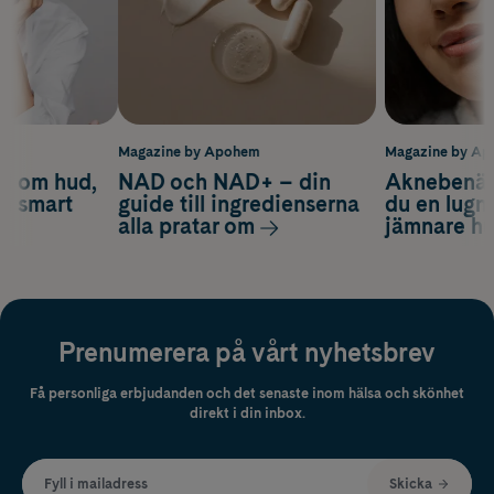
m
Magazine by Apohem
Magazine by A
d om hud,
NAD och NAD+ – din
Aknebenäge
ch smart
guide till ingredienserna
du en lugn
alla pratar om
jämnare h
Prenumerera på vårt nyhetsbrev
Få personliga erbjudanden och det senaste inom hälsa och skönhet
direkt i din inbox.
Fyll i mailadress
Skicka