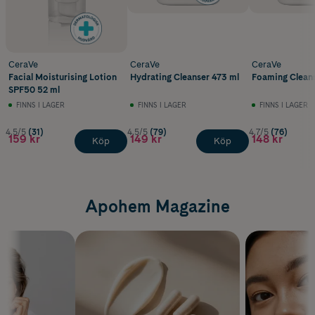
CeraVe
CeraVe
CeraVe
Facial Moisturising Lotion
Hydrating Cleanser 473 ml
Foaming Cleans
SPF50 52 ml
FINNS I LAGER
FINNS I LAGER
FINNS I LAGER
4.5/5
(31)
4.5/5
(79)
4.7/5
(76)
159 kr
149 kr
148 kr
Köp
Köp
Apohem Magazine