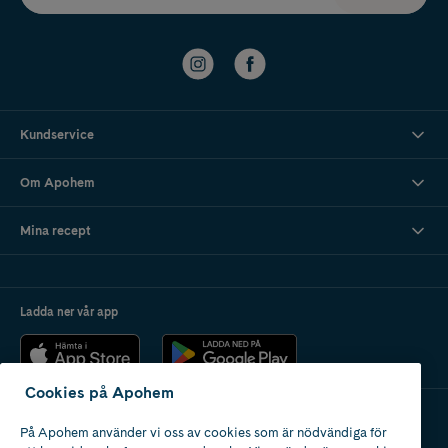
Kundservice
Om Apohem
Mina recept
Ladda ner vår app
Cookies på Apohem
På Apohem använder vi oss av cookies som är nödvändiga för
Apotek med tillstånd