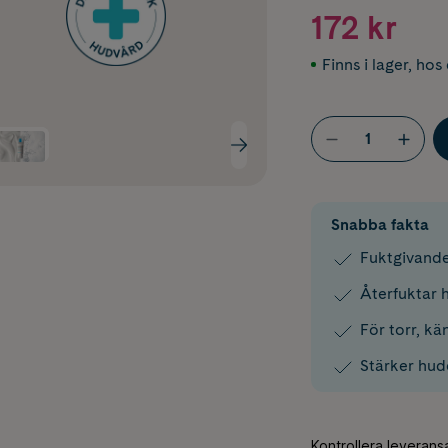
172 kr
Finns i lager
,
hos 
Snabba fakta
Fuktgivande
Återfuktar h
För torr, kä
Stärker hud