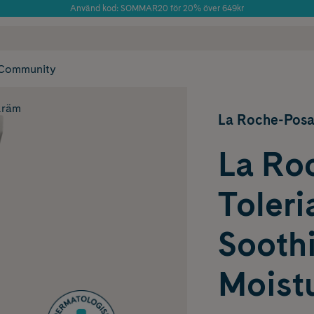
Använd kod: SOMMAR20 för 20% över 649kr
Årets Butik 2025 inom Skönhet
 frakt
✓ Rådgivning från farmaceuter & hudterapeuter
✓ Poäng på alla
Community
kräm
La Roche-Pos
La Ro
Toleri
Sooth
Moistu