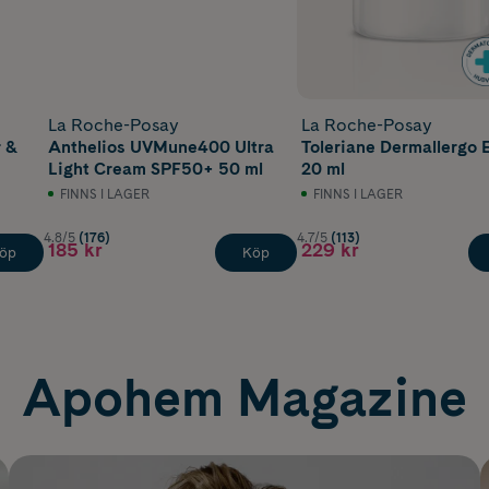
La Roche-Posay
La Roche-Posay
r &
Anthelios UVMune400 Ultra
Toleriane Dermallergo 
Light Cream SPF50+ 50 ml
20 ml
FINNS I LAGER
FINNS I LAGER
4.8/5
(176)
4.7/5
(113)
185 kr
229 kr
öp
Köp
Apohem Magazine