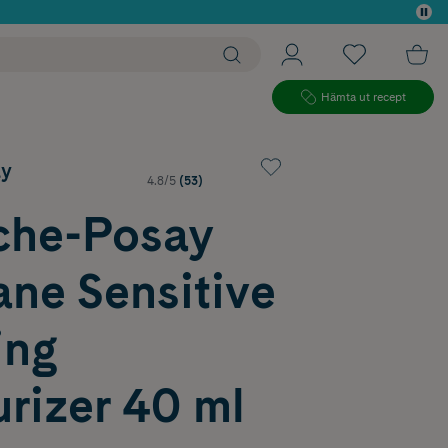
 köp*
Hämta ut recept
ay
4.8/5
(53)
che-Posay
ane Sensitive
ing
rizer 40 ml