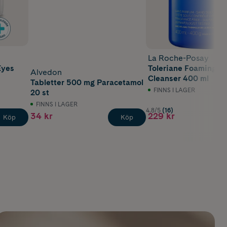
La Roche-Posay
Eyes
Toleriane Foaming G
Alvedon
Cleanser 400 ml
Tabletter 500 mg Paracetamol
FINNS I LAGER
20 st
FINNS I LAGER
4.8/5
(16)
34 kr
229 kr
Köp
Köp