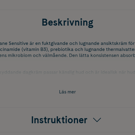
Beskrivning
ane Sensitive är en fuktgivande och lugnande ansiktskräm för
iacinamide (vitamin B3), prebiotika och lugnande thermalvatt
ens mikrobiom och välmående. Den lätta konsistensen absorb
yddande dagkräm passar känslig hud och är idealisk när hud
dnad. Lämplig för alla från tre månaders ålder och uppåt. Hypoa
ermatologisk kontroll.
Läs mer
Instruktioner