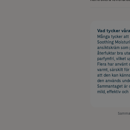
Vad tycker vår
Många tycker att
Soothing Moisturi
ansiktskräm som p
återfuktar bra uta
parfymfri, vilket
Flera har använt
varmt, särskilt fö
att den kan kännas
den används under
Sammantaget är de
mild, effektiv och
Samman