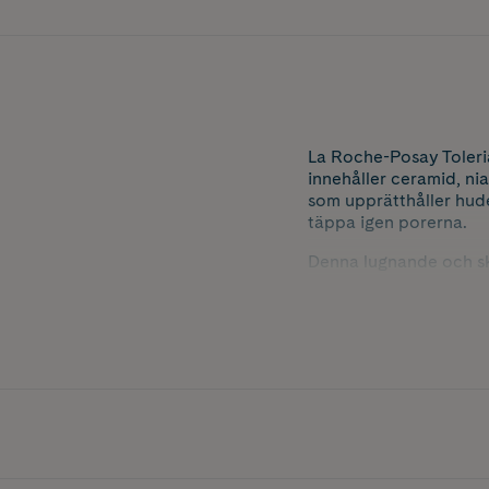
La Roche-Posay Toleri
innehåller ceramid, n
som upprätthåller hud
täppa igen porerna.
Denna lugnande och sk
eller vid tillfällig ro
toleranstestad under d