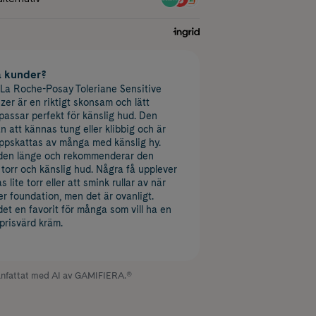
a kunder?
 La Roche-Posay Toleriane Sensitive
zer är en riktigt skonsam och lätt
assar perfekt för känslig hud. Den
n att kännas tung eller klibbig och är
 uppskattas av många med känslig hy.
 den länge och rekommenderar den
r torr och känslig hud. Några få upplever
 lite torr eller att smink rullar av när
 foundation, men det är ovanligt.
t en favorit för många som vill ha en
 prisvärd kräm.
fattat med AI av GAMIFIERA.®