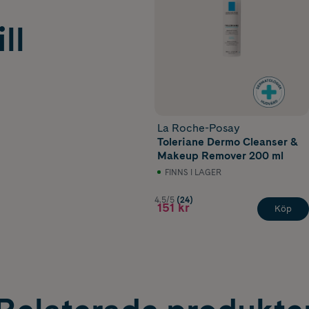
ll
La Roche-Posay
Toleriane Dermo Cleanser &
Makeup Remover 200 ml
FINNS I LAGER
4.5/5
(24)
151 kr
Köp