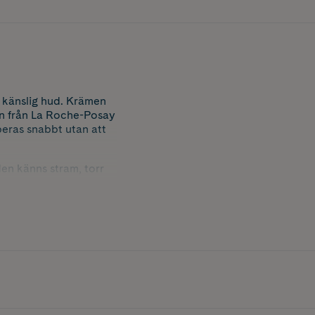
 känslig hud. Krämen
en från La Roche-Posay
eras snabbt utan att
en känns stram, torr
llergen, parfymfri och