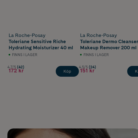
La Roche-Posay
La Roche-Posay
Toleriane Sensitive Riche
Toleriane Dermo Cleanse
Hydrating Moisturizer 40 ml
Makeup Remover 200 ml
FINNS I LAGER
FINNS I LAGER
4.7/5
(42)
4.5/5
(24)
172 kr
151 kr
Köp
K