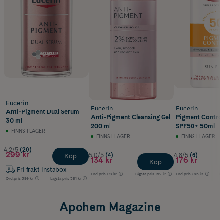
Eucerin
Eucerin
Eucerin
Anti-Pigment Dual Serum
Anti-Pigment Cleansing Gel
Pigment Contro
30 ml
200 ml
SPF50+ 50ml
FINNS I LAGER
FINNS I LAGER
FINNS I LAGER
4.2/5
(20)
299 kr
5.0/5
(4)
4.8/5
(6)
Köp
134 kr
176 kr
Köp
Fri frakt Instabox
Ord.pris
179 kr
Lägsta pris
152 kr
Ord.pris
235 kr
Ord.pris
399 kr
Lägsta pris
391 kr
Apohem Magazine