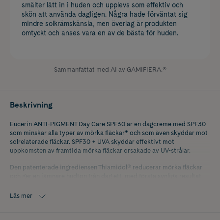
smälter lätt in i huden och upplevs som effektiv och
skön att använda dagligen. Några hade förväntat sig
mindre solkrämskänsla, men överlag är produkten
omtyckt och anses vara en av de bästa för huden.
Sammanfattat med AI av GAMIFIERA.®
Beskrivning
Eucerin ANTI-PIGMENT Day Care SPF30 är en dagcreme med SPF30
som minskar alla typer av mörka fläckar* och som även skyddar mot
solrelaterade fläckar. SPF30 + UVA skyddar effektivt mot
uppkomsten av framtida mörka fläckar orsakade av UV-strålar.
Den patenterade ingrediensen Thiamidol® reducerar mörka fläckar
och ger en jämnare hudton från dag ett, med första synliga resultat
inom 2 veckor vid regelbunden användning.
Läs mer
- Dagcreme med SPF30 som minskar mörka fläckar och skyddar mot
solrelaterade fläckar.