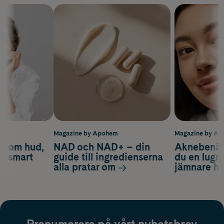
m
Magazine by Apohem
Magazine by A
d om hud,
NAD och NAD+ – din
Aknebenäge
ch smart
guide till ingredienserna
du en lugn
alla pratar om
jämnare h