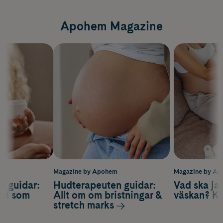
Apohem Magazine
m
Magazine by Apohem
Magazine by A
n guidar:
Hudterapeuten guidar:
Vad ska ja
ård som
Allt om om bristningar &
väskan? Ko
stretch marks