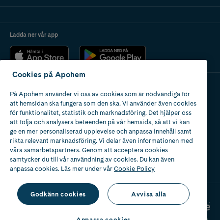
Ladda ner vår app
Cookies på Apohem
På Apohem använder vi oss av cookies som är nödvändiga för
Apotek med tillstånd
att hemsidan ska fungera som den ska. Vi använder även cookies
av Läkemedelsverket
för funktionalitet, statistik och marknadsföring. Det hjälper oss
att följa och analysera beteenden på vår hemsida, så att vi kan
ge en mer personaliserad upplevelse och anpassa innehåll samt
rikta relevant marknadsföring. Vi delar även informationen med
våra samarbetspartners. Genom att acceptera cookies
samtycker du till vår användning av cookies. Du kan även
2024
anpassa cookies. Läs mer under vår
Cookie Policy
Godkänn cookies
Avvisa alla
Anpassa cookies