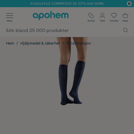
Använd kod: SOMMAR20 för 20% över 649kr
Årets Butik 2025 inom Skönhet
✓ Fri frakt
Meny
Recept
Profil
Favoriter
Kassa
✓ Rådgivning från farmaceuter & hudterapeuter
✓ Poäng på alla köp*
Hem
Hjälpmedel & säkerhet
Stödstrumpor