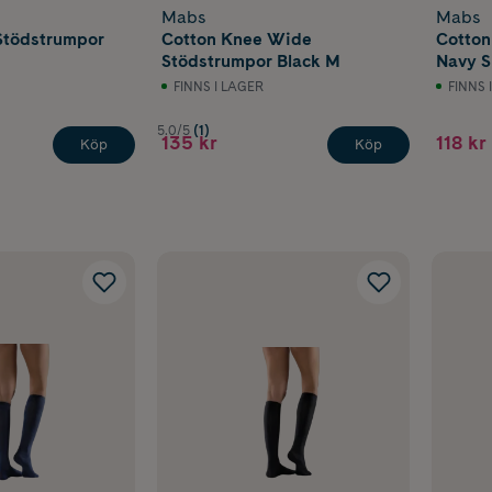
Mabs
Mabs
Stödstrumpor
Cotton Knee Wide
Cotton
Stödstrumpor Black M
Navy S
FINNS I LAGER
FINNS 
5.0/5
(1)
135 kr
118 kr
Köp
Köp