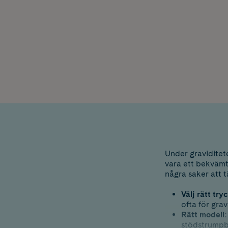
Under graviditete
vara ett bekvämt
några saker att 
Välj rätt tryc
ofta för gra
Rätt modell:
stödstrumpby