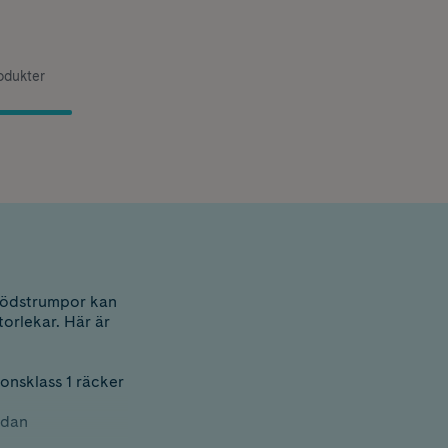
rodukter
 Stödstrumpor kan
orlekar. Här är
onsklass 1 räcker
edan