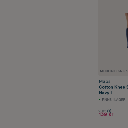
MEDICINTEKNIS
Mabs
Cotton Knee 
Navy L
FINNS I LAGER
5.0/5
(1)
139 kr