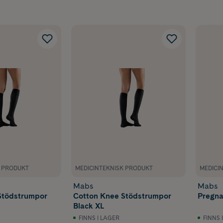
trumpor och stödstrumpbyxor för gravida. Det finns från små 
 modeller, såsom
Mabs
stödstrumpor XL. Kompressionsstrum
sklass 1 är vetenskapligt bevisade att minska risken för blo
nad, något som är extra viktigt under
graviditeten
. Här guidar v
strumpor, så att dina ben kan kännas pigga hela dagen.
Vanliga frågor om
ödstrumpor för grav
ommenderas stödstrumpor under graviditeten?
K PRODUKT
MEDICINTEKNISK PRODUKT
MEDICI
n börja använda stödstrumpor som gravid?
Mabs
Mabs
Stödstrumpor
Cotton Knee Stödstrumpor
Pregna
Black XL
strumpor är bäst vid svullna ben?
FINNS I LAGER
FINNS 