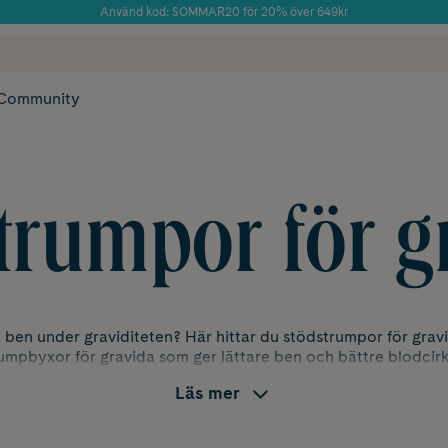
Använd kod: SOMMAR20 för 20% över 649kr
Årets Butik 2025 inom Skönhet
 frakt
✓ Rådgivning från farmaceuter & hudterapeuter
✓ Poäng på alla
Community
trumpor för g
a ben under graviditeten? Här hittar du stödstrumpor för grav
umpbyxor för gravida som ger lättare ben och bättre blodcirk
Läs mer
n
kan vara fantastiskt – men svullna fötter, tunga ben och trö
om tur är finns stödstrumpor och kompressionsstrumpor för
g
t att cirkulera bättre och minskar svullnaden. Du kan välja me