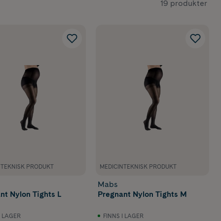
19 produkter
storlekar till
por med
dproppar och
i dig till rätt
ida
NTEKNISK PRODUKT
MEDICINTEKNISK PRODUKT
Mabs
nt Nylon Tights L
Pregnant Nylon Tights M
I LAGER
FINNS I LAGER