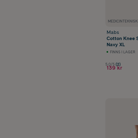
MEDICINTEKNIS
Mabs
Cotton Knee 
Navy XL
FINNS I LAGER
5.0/5
(2)
139 kr