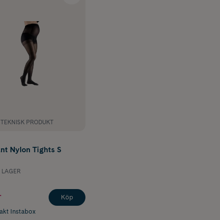
NTEKNISK PRODUKT
nt Nylon Tights S
I LAGER
r
Köp
rakt Instabox