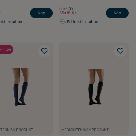
1.0/5
(1)
r
259 kr
Köp
Köp
rakt Instabox
Fri frakt Instabox
Price
NTEKNISK PRODUKT
MEDICINTEKNISK PRODUKT