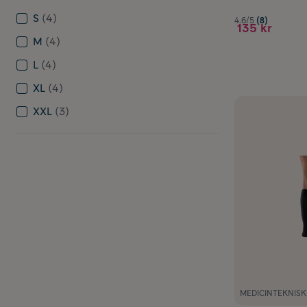
S
(4)
4.6/5
(8)
135 kr
M
(4)
L
(4)
XL
(4)
XXL
(3)
MEDICINTEKNIS