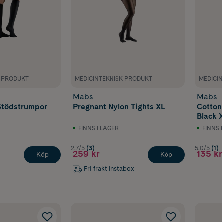
K PRODUKT
MEDICINTEKNISK PRODUKT
MEDICI
Mabs
Mabs
Stödstrumpor
Pregnant Nylon Tights XL
Cotton
Black 
FINNS I LAGER
FINNS 
2.7/5
(3)
5.0/5
(1)
259 kr
135 kr
Köp
Köp
Fri frakt Instabox