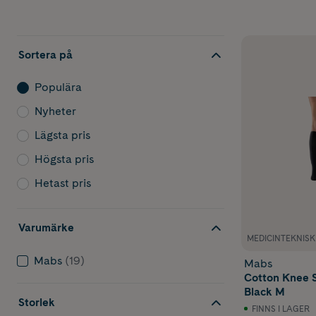
knähöga stöds
större
kompression
lindra svull
Sortera på
Populära
Nyheter
Lägsta pris
st
Högsta pris
Hetast pris
Varför rek
Varumärke
MEDICINTEKNIS
Mabs
(19)
När bör ma
Mabs
Cotton Knee 
Black M
Vilka stöd
Storlek
FINNS I LAGER