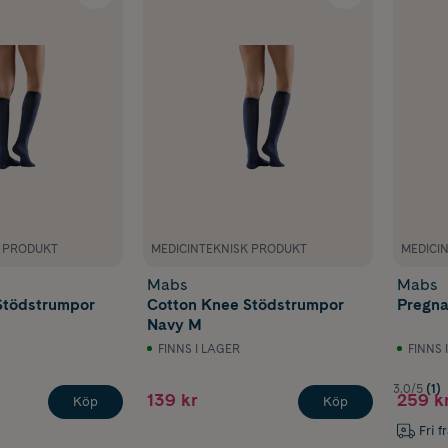
K PRODUKT
MEDICINTEKNISK PRODUKT
MEDICI
Mabs
Mabs
Stödstrumpor
Cotton Knee Stödstrumpor
Pregna
Navy M
FINNS I LAGER
FINNS 
3.0/5
(1)
139 kr
259 k
Köp
Köp
Fri f