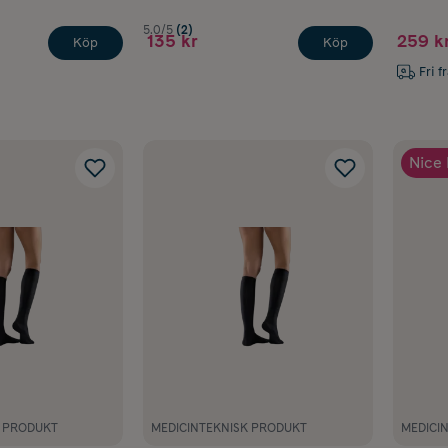
5.0/5
(2)
135 kr
259 k
Köp
Köp
Fri f
Nice 
K PRODUKT
MEDICINTEKNISK PRODUKT
MEDICI