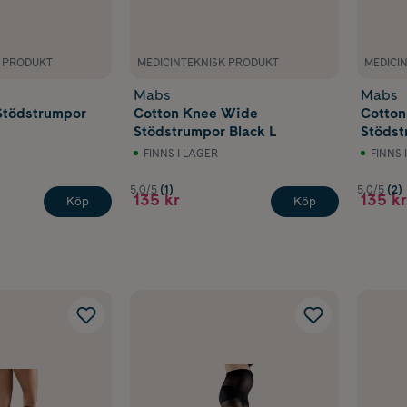
K PRODUKT
MEDICINTEKNISK PRODUKT
MEDICI
Mabs
Mabs
Stödstrumpor
Cotton Knee Wide
Cotto
Stödstrumpor Black L
Stödst
FINNS I LAGER
FINNS 
5.0/5
(1)
5.0/5
(2)
135 kr
135 kr
Köp
Köp