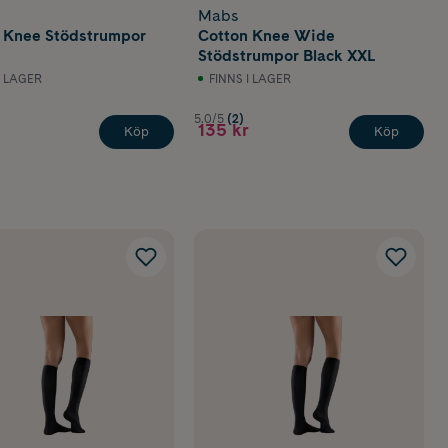
Mabs
 Knee Stödstrumpor
Cotton Knee Wide
Stödstrumpor Black XXL
I LAGER
FINNS I LAGER
5.0/5
(2)
135 kr
Köp
Köp