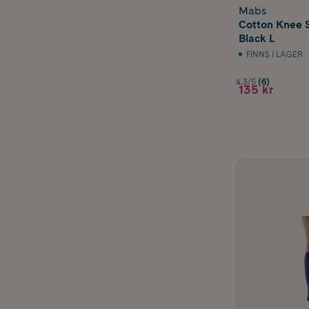
Mabs
Cotton Knee 
Black L
FINNS I LAGER
4.3/5
(6)
135 kr