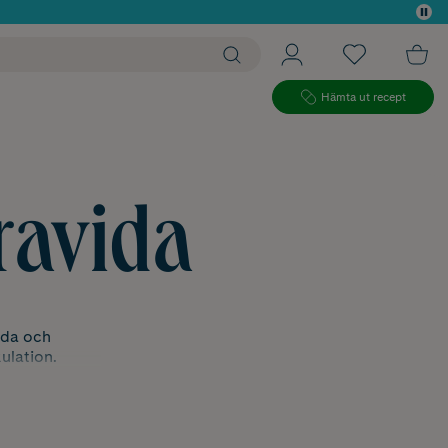
 köp*
Hämta ut recept
ravida
ida och
ulation.
tta vader? Not
ravida
som
llan klassiska