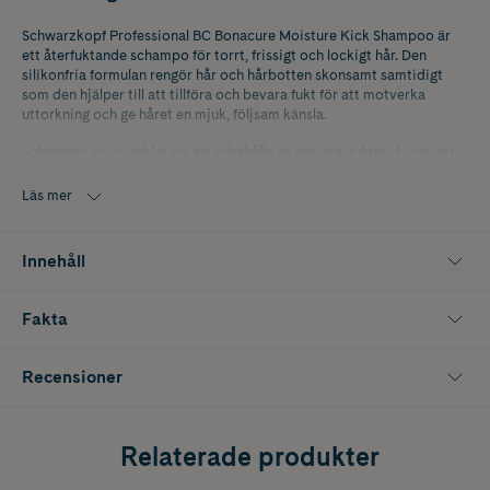
Schwarzkopf Professional BC Bonacure Moisture Kick Shampoo är
ett återfuktande schampo för torrt, frissigt och lockigt hår. Den
silikonfria formulan rengör hår och hårbotten skonsamt samtidigt
som den hjälper till att tillföra och bevara fukt för att motverka
uttorkning och ge håret en mjuk, följsam känsla.
Schampot är utvecklat för att bibehålla en optimal fuktnivå utan att
tynga ner håret. Glycerol hjälper till att bevara fuktbalansen i både
hår och hårbotten och bidrar till en återfuktad känsla i upp till 48
Läs mer
timmar. Det gör schampot särskilt lämpligt för hår som känns torrt,
livlöst eller svårhanterligt.
Innehåll
BC Bonacure Moisture Kick Shampoo innehåller även Cell Equalizer
Technology som hjälper till att återfukta hårets yta och förbättra
hårets smidighet, elasticitet och glans. Håret blir lättare att reda ut,
Fakta
får förbättrad följsamhet och ett friskare utseende med naturlig
lyster.
Recensioner
Passar normalt till torrt hår samt lockigt och frissigt hår som behöver
långvarig återfuktning och vårdande rengöring.
Innehåller 500 ml
Relaterade produkter