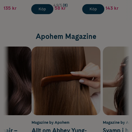
4.9/5
(8)
135 kr
58 kr
143 kr
Köp
Köp
Apohem Magazine
m
Magazine by Apohem
Magazine by A
s hair –
Allt om Abbey Yung-
Svamp i hå