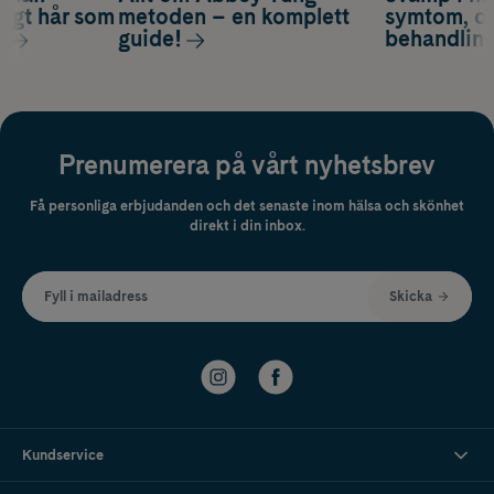
nsigt hår som
metoden – en komplett
symtom, or
s
guide!
behandlin
Prenumerera på vårt nyhetsbrev
Få personliga erbjudanden och det senaste inom hälsa och skönhet
direkt i din inbox.
Fyll i mailadress
Skicka
Kundservice