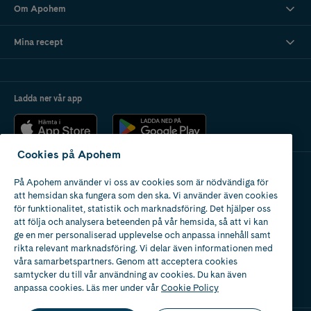
Om Apohem
Mina recept
Ladda ner vår app
Cookies på Apohem
På Apohem använder vi oss av cookies som är nödvändiga för
Apotek med tillstånd
att hemsidan ska fungera som den ska. Vi använder även cookies
av Läkemedelsverket
för funktionalitet, statistik och marknadsföring. Det hjälper oss
att följa och analysera beteenden på vår hemsida, så att vi kan
ge en mer personaliserad upplevelse och anpassa innehåll samt
rikta relevant marknadsföring. Vi delar även informationen med
våra samarbetspartners. Genom att acceptera cookies
samtycker du till vår användning av cookies. Du kan även
2024
anpassa cookies. Läs mer under vår
Cookie Policy