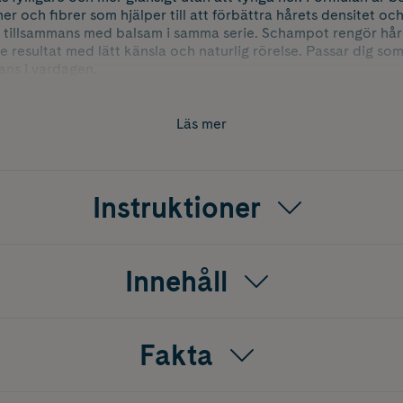
r och fibrer som hjälper till att förbättra hårets densitet och
 tillsammans med balsam i samma serie. Schampot rengör hår
 resultat med lätt känsla och naturlig rörelse. Passar dig som 
lans i vardagen.
Läs mer
Instruktioner
Innehåll
Fakta