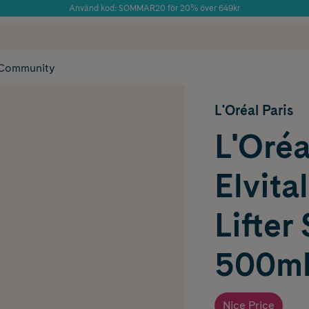
Använd kod: SOMMAR20 för 20% över 649kr
Årets Butik 2025 inom Skönhet
 frakt
✓ Rådgivning från farmaceuter & hudterapeuter
✓ Poäng på alla
Community
L'Oréal Paris
L'Oréa
Elvita
Lifte
500m
Nice Price