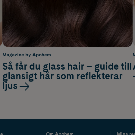
Magazine by Apohem
Så får du glass hair – guide till
glansigt hår som reflekterar
ljus
ce
Om Apohem
Mina re