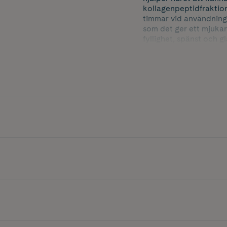
kollagenpeptidfraktione
timmar vid användning
som det ger ett mjukare
fyllighet, spänst och g
Innehåller 500 ml.