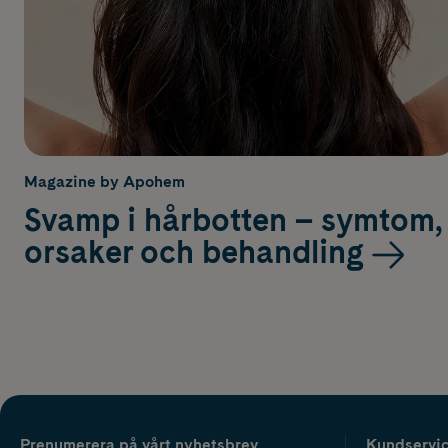
Magazine by Apohem
Svamp i hårbotten – symtom,
orsaker och behandling
Prenumerera på vårt nyhetsbrev
Kundservi