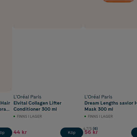
L'Oréal Paris
L'Oréal Paris
 Hair
Elvital Collagen Lifter
Dream Lengths savior 
pray
Conditioner 300 ml
Mask 300 ml
FINNS I LAGER
FINNS I LAGER
4.7/5
(6)
44 kr
56 kr
öp
Köp