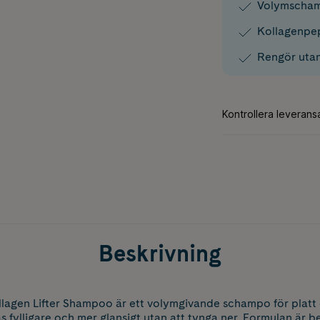
Volymschamp
Kollagenpept
Rengör utan
Beskrivning
Collagen Lifter Shampoo är ett volymgivande schampo för platt
as fylligare och mer glansigt utan att tynga ner. Formulan är 