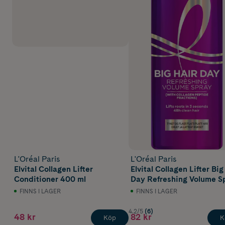
L'Oréal Paris
L'Oréal Paris
Elvital Collagen Lifter
Elvital Collagen Lifter Big
Conditioner 400 ml
Day Refreshing Volume S
200 ml
FINNS I LAGER
FINNS I LAGER
4.2/5
(6)
48 kr
82 kr
Köp
K