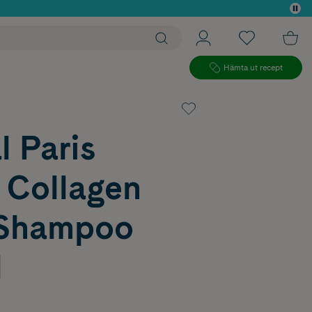
 köp*
Hämta ut recept
l Paris
l Collagen
r Shampoo
l