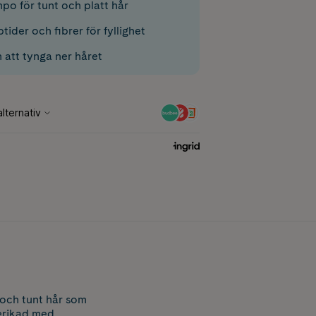
o för tunt och platt hår
ider och fibrer för fyllighet
 att tynga ner håret
 och tunt hår som
berikad med