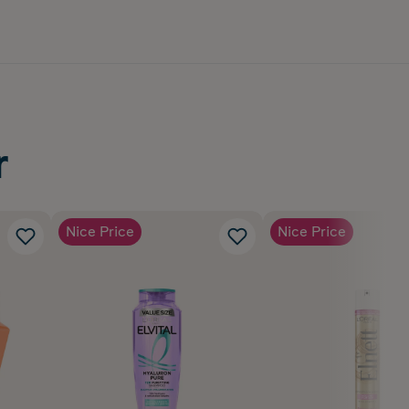
r
Nice Price
Nice Price