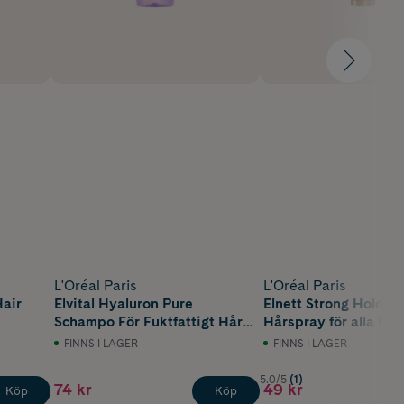
L'Oréal Paris
L'Oréal Paris
Hair
Elvital Hyaluron Pure
Elnett Strong Hold V
Schampo För Fuktfattigt Hår
Hårspray för alla hår
500 ml
200 ml
FINNS I LAGER
FINNS I LAGER
5.0/5
(1)
74 kr
49 kr
Köp
Köp