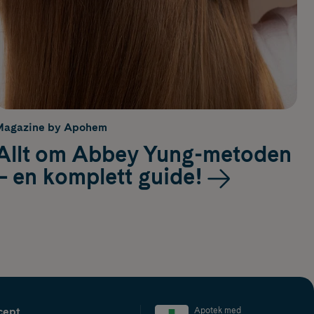
Magazine by Apohem
Allt om Abbey Yung-metoden
– en komplett guide!
cept
Apotek med