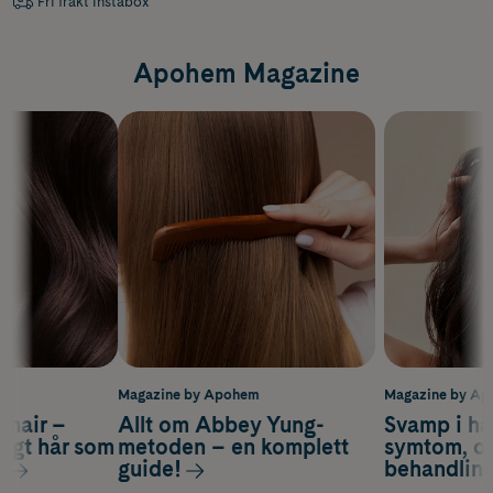
Fri frakt Instabox
Apohem Magazine
m
Magazine by Apohem
Magazine by A
s hair –
Allt om Abbey Yung-
Svamp i hå
nsigt hår som
metoden – en komplett
symtom, or
s
guide!
behandlin