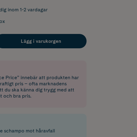
dig inom 1-2 vardagar
box
Lägg i varukorgen
e Price” innebär att produkten har
raftigt pris – ofta marknadens
 att du ska känna dig trygg med att
st och bra pris.
e schampo mot håravfall