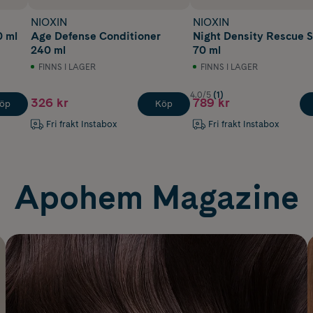
NIOXIN
NIOXIN
0 ml
Age Defense Conditioner
Night Density Rescue 
240 ml
70 ml
FINNS I LAGER
FINNS I LAGER
4.0/5
(1)
326 kr
789 kr
öp
Köp
Fri frakt Instabox
Fri frakt Instabox
Apohem Magazine