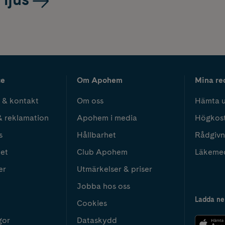
ce
Om Apohem
Mina re
 & kontakt
Om oss
Hämta u
& reklamation
Apohem i media
Högkos
s
Hållbarhet
Rådgivn
het
Club Apohem
Läkeme
er
Utmärkelser & priser
Jobba hos oss
Ladda ne
Cookies
gor
Dataskydd