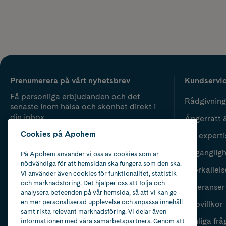
Prenumerera på vårt nyhetsbrev
Kundservi
Få personliga erbjudanden och det
Rådgivning
senaste inom hälsa och skönhet direkt i
din inbox.
Ångerrätt 
Cookies på Apohem
Vår experti
Fyll i mailadress
Skicka
Tillgänglig
På Apohem använder vi oss av cookies som är
nödvändiga för att hemsidan ska fungera som den ska.
Återkallels
Vi använder även cookies för funktionalitet, statistik
och marknadsföring. Det hjälper oss att följa och
Leveranser
analysera beteenden på vår hemsida, så att vi kan ge
en mer personaliserad upplevelse och anpassa innehåll
Köpvillkor
samt rikta relevant marknadsföring. Vi delar även
Vanliga frå
informationen med våra samarbetspartners. Genom att