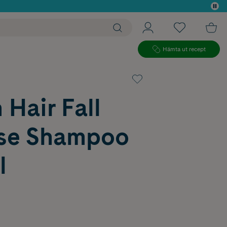
 köp*
Hämta ut recept
 Hair Fall
se Shampoo
l