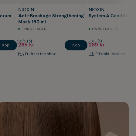
NIOXIN
NIOXIN
Serum
Anti-Breakage Strengthening
System 4 Conditione
Mask 150 ml
FINNS I LAGER
FINNS I LAGER
5.0/5
(3)
5.0/5
(1)
285 kr
289 kr
Köp
Köp
Fri frakt Instabox
Fri frakt Instabox