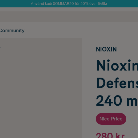
Använd kod: SOMMAR20 för 20% över 649kr
Årets Butik 2025 inom Skönhet
 frakt
✓ Rådgivning från farmaceuter & hudterapeuter
✓ Poäng på alla
Community
r
NIOXIN
Nioxin
Defen
240 m
Nice Price
280 kr