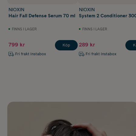
NIOXIN
NIOXIN
Hair Fall Defense Serum 70 ml
System 2 Conditioner 30
FINNS I LAGER
FINNS I LAGER
799 kr
289 kr
Köp
K
Fri frakt Instabox
Fri frakt Instabox