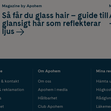
Magazine by Apohem
Så får du glass hair – guide till
glansigt hår som reflekterar
ljus
ce
Om Apohem
Mina re
 & kontakt
Om oss
Hämta u
& reklamation
Apohem i media
Högkos
s
Hållbarhet
Rådgivn
het
Club Apohem
Läkeme