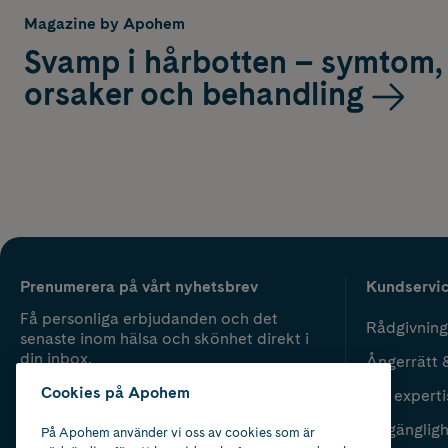
Magazine by Apohem
Svamp i hårbotten – symtom,
orsaker och behandling
Prenumerera på vårt nyhetsbrev
Kundservi
Få personliga erbjudanden och det
Rådgivning
senaste inom hälsa och skönhet direkt i
din inbox.
Ångerrätt 
Cookies på Apohem
Vår experti
Fyll i mailadress
Skicka
Tillgänglig
På Apohem använder vi oss av cookies som är