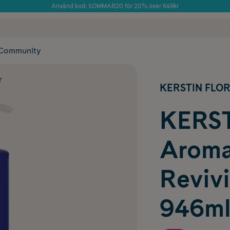
Använd kod: SOMMAR20 för 20% över 649kr
Årets Butik 2025 inom Skönhet
 frakt
✓ Rådgivning från farmaceuter & hudterapeuter
✓ Poäng på alla
Community
r
KERSTIN FLO
KERST
Aroma
Reviv
946m