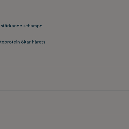
h stärkande schampo
eteprotein ökar hårets