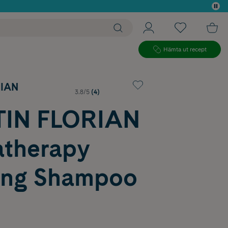
 köp*
Hämta ut recept
RIAN
3.8/5
(4)
IN FLORIAN
therapy
ing Shampoo
l