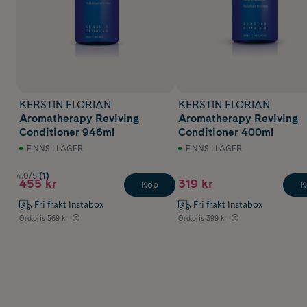
KERSTIN FLORIAN
KERSTIN FLORIAN
Aromatherapy Reviving
Aromatherapy Reviving
Conditioner 946ml
Conditioner 400ml
FINNS I LAGER
FINNS I LAGER
4.0/5
(1)
455 kr
319 kr
Köp
K
Fri frakt Instabox
Fri frakt Instabox
Ord.pris
569 kr
Ord.pris
399 kr