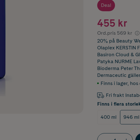
Deal
455 kr
Ord.pris
569 kr
20% på Beauty Wee
Olaplex KERSTIN 
Basiron Cloud & 
Patyka NURME Lav
Bioderma Peter 
Dermaceutic
gälle
Finns i lager
,
hos 
Fri frakt Insta
Finns i flera storle
400 ml
946 ml