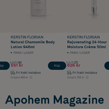
KERSTIN FLORIAN
KERSTIN FLORIAN
Natural Chamomile Body
Rejuvenating 24-Hour
Lotion 946ml
Moisture Crème 50ml
FINNS I LAGER
FINNS I LAGER
4.8/5
(4)
5.0/5
(1)
551 kr
626 kr
öp
Köp
Fri frakt Instabox
Fri frakt Instabox
Ord.pris
689 kr
Ord.pris
783 kr
Apohem Magazine