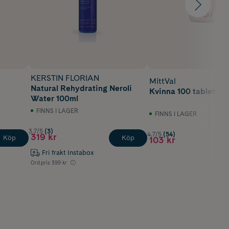
KERSTIN FLORIAN
MittVal
Natural Rehydrating Neroli
Kvinna 100 tabletter
Water 100ml
FINNS I LAGER
FINNS I LAGER
3.7/5
(3)
4.7/5
(54)
319 kr
Köp
Köp
103 kr
Fri frakt Instabox
Ord.pris
399 kr