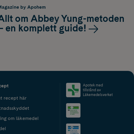
Magazine by Apohem
Allt om Abbey Yung-metoden
– en komplett guide!
cept
Apotek med
tillstånd av
Läkemedelsverket
t recept här
tnadsskyddet
ing om läkemedel
del