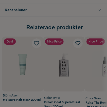
Recensioner
Relaterade produkter
Deal
Nice Price
Nice Price
Björn Axén
Color Wow
Color Wow
Moisture Hair Mask 200 ml
Dream Coat Supernatural
Raise The Root
Spray 200 ml
Lift Spray 50 m