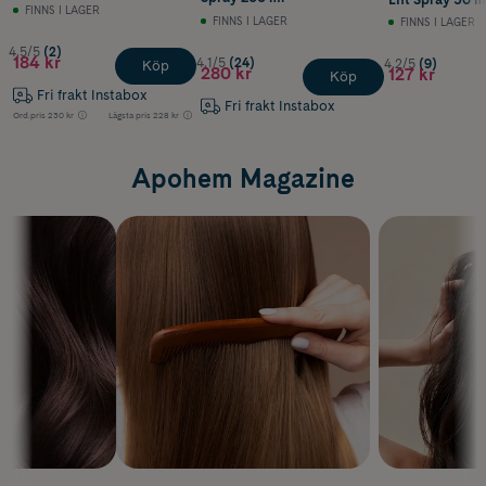
FINNS I LAGER
FINNS I LAGER
FINNS I LAGER
4.5/5
(2)
184 kr
4.1/5
(24)
4.2/5
(9)
Köp
280 kr
127 kr
Köp
Fri frakt Instabox
Fri frakt Instabox
Ord.pris
230 kr
Lägsta pris
228 kr
Apohem Magazine