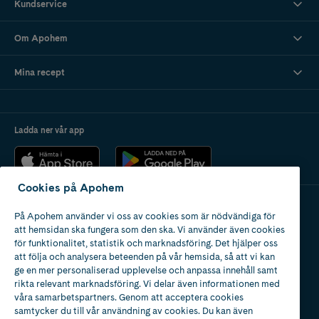
Kundservice
Om Apohem
Mina recept
Ladda ner vår app
Cookies på Apohem
På Apohem använder vi oss av cookies som är nödvändiga för
Apotek med tillstånd
att hemsidan ska fungera som den ska. Vi använder även cookies
av Läkemedelsverket
för funktionalitet, statistik och marknadsföring. Det hjälper oss
att följa och analysera beteenden på vår hemsida, så att vi kan
ge en mer personaliserad upplevelse och anpassa innehåll samt
rikta relevant marknadsföring. Vi delar även informationen med
våra samarbetspartners. Genom att acceptera cookies
samtycker du till vår användning av cookies. Du kan även
2024