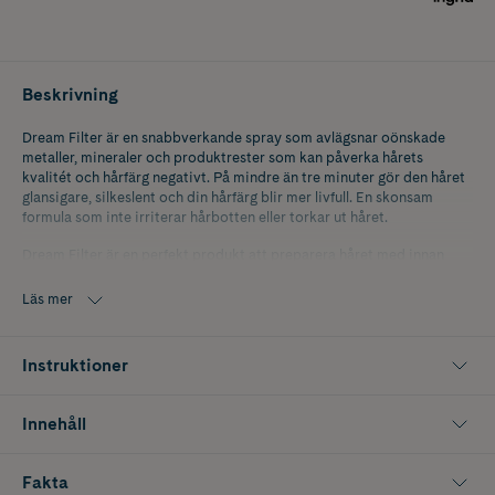
Beskrivning
Dream Filter är en snabbverkande spray som avlägsnar oönskade
metaller, mineraler och produktrester som kan påverka hårets
kvalitét och hårfärg negativt. På mindre än tre minuter gör den håret
glansigare, silkeslent och din hårfärg blir mer livfull. En skonsam
formula som inte irriterar hårbotten eller torkar ut håret.
Dream Filter är en perfekt produkt att preparera håret med innan
färgbehandling. Passar alla hårtyper, speciellt färgbehandlade ljusa
nyanser. Vegansk.
Läs mer
Instruktioner
Innehåll
Fakta