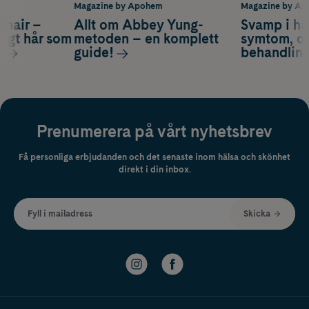
m
Magazine by Apohem
Magazine by A
s hair –
Allt om Abbey Yung-
Svamp i hå
nsigt hår som
metoden – en komplett
symtom, or
s
guide!
behandlin
Prenumerera på vårt nyhetsbrev
Få personliga erbjudanden och det senaste inom hälsa och skönhet
direkt i din inbox.
Fyll i mailadress
Skicka