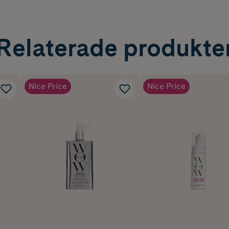
Relaterade produkte
Nice Price
Nice Price