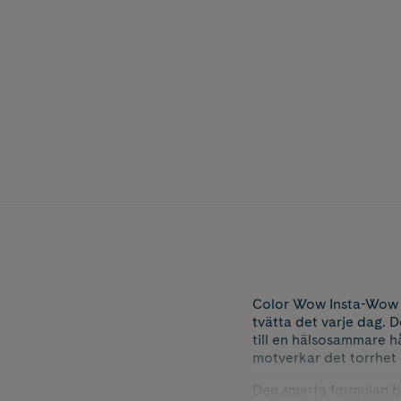
Color Wow Insta-Wow är
tvätta det varje dag. D
till en hälsosammare h
motverkar det torrhet 
Den smarta formulan be