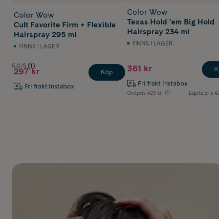
Color Wow
Color Wow
Texas Hold ‘em Big Hold
Cult Favorite Firm + Flexible
Hairspray 234 ml
Hairspray 295 ml
FINNS I LAGER
FINNS I LAGER
5.0/5
(1)
361 kr
K
297 kr
Köp
Fri frakt Instabox
Fri frakt Instabox
Ord.pris
425 kr
Lägsta pris
4