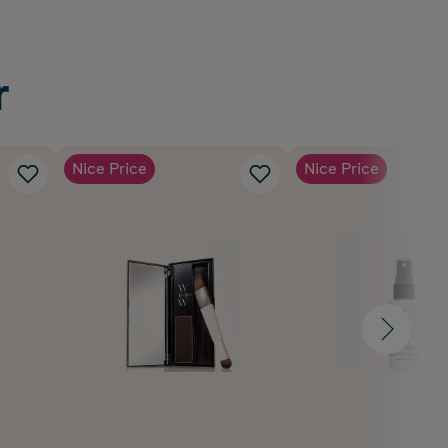
r
Nice Price
Nice Price