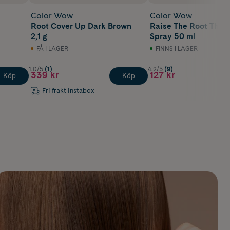
Color Wow
Color Wow
Root Cover Up Dark Brown
Raise The Root Thick
2,1 g
Spray 50 ml
FÅ I LAGER
FINNS I LAGER
1.0/5
(1)
4.2/5
(9)
339 kr
127 kr
Köp
Köp
Fri frakt Instabox