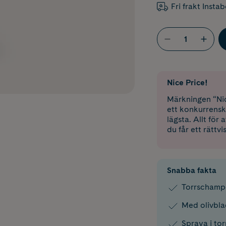
Fri frakt Insta
Nice Price!
Märkningen “Nic
ett konkurrensk
lägsta. Allt för
du får ett rättvi
Snabba fakta
Torrschampo 
Med olivbla
Spraya i tor