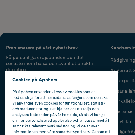
Prenumerera på vårt nyhetsbrev
Kundservi
Få personliga erbjudanden och det
Rådgivning
senaste inom hälsa och skönhet direkt i
din inbox.
Ångerrätt 
Cookies på Apohem
Vår experti
Fyll i mailadress
Skicka
Tillgänglig
På Apohem använder vi oss av cookies som är
nödvändiga för att hemsidan ska fungera som den ska.
Återkallels
Vi använder även cookies för funktionalitet, statistik
och marknadsföring. Det hjälper oss att följa och
Leveranser
analysera beteenden på vår hemsida, så att vi kan ge
en mer personaliserad upplevelse och anpassa innehåll
Köpvillkor
samt rikta relevant marknadsföring. Vi delar även
Vanliga frå
informationen med våra samarbetspartners. Genom att