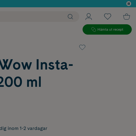
 köp*
Hämta ut recept
 Wow Insta-
200 ml
dig inom 1-2 vardagar