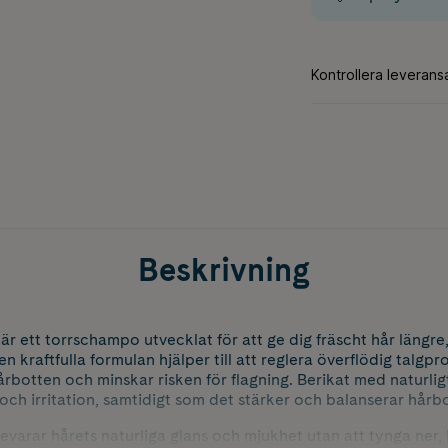
Beskrivning
 ett torrschampo utvecklat för att ge dig fräscht hår längre
en kraftfulla formulan hjälper till att reglera överflödig talgpr
årbotten och minskar risken för flagning. Berikat med naturlig
och irritation, samtidigt som det stärker och balanserar hår
varar hårets naturliga glans och mjukhet utan att tynga ner, 