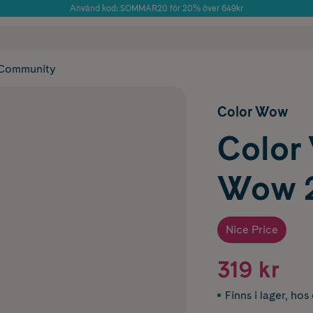
Använd kod: SOMMAR20 för 20% över 649kr
Årets Butik 2025 inom Skönhet
 frakt
✓ Rådgivning från farmaceuter & hudterapeuter
✓ Poäng på alla
Community
Color Wow
Color
Wow 
Nice Price
319 kr
Finns i lager
,
hos 