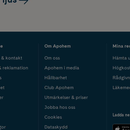
ce
Om Apohem
Mina re
 & kontakt
Om oss
Hämta u
& reklamation
Apohem i media
Högkos
s
Hållbarhet
Rådgivn
het
Club Apohem
Läkeme
er
Utmärkelser & priser
Jobba hos oss
Ladda ne
Cookies
gor
Dataskydd