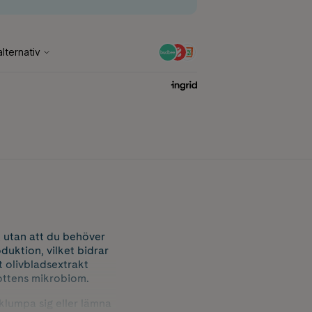
, utan att du behöver
oduktion, vilket bidrar
t olivbladsextrakt
bottens mikrobiom.
klumpa sig eller lämna