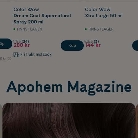
Color Wow
Color Wow
Dream Coat Supernatural
Xtra Large 50 ml
Spray 200 ml
FINNS I LAGER
FINNS I LAGER
4.1/5
(24)
4.3/5
(3)
öp
280 kr
144 kr
Köp
Fri frakt Instabox
21 kr
Apohem Magazine