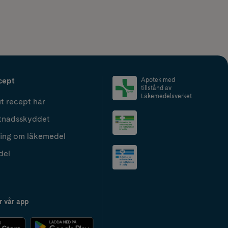
cept
Apotek med
tillstånd av
Läkemedelsverket
t recept här
tnadsskyddet
ing om läkemedel
del
r vår app