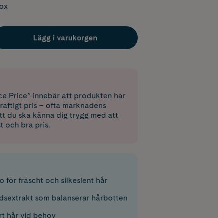
box
Lägg i varukorgen
e Price” innebär att produkten har
raftigt pris – ofta marknadens
 att du ska känna dig trygg med att
st och bra pris.
för fräscht och silkeslent hår
dsextrakt som balanserar hårbotten
rt hår vid behov