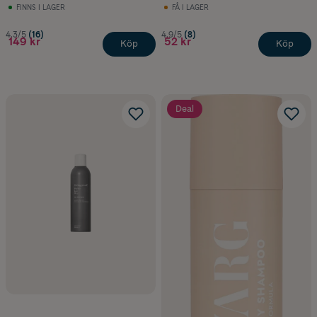
FINNS I LAGER
FÅ I LAGER
4.3/5
(16)
4.9/5
(8)
149 kr
52 kr
Köp
Köp
Deal