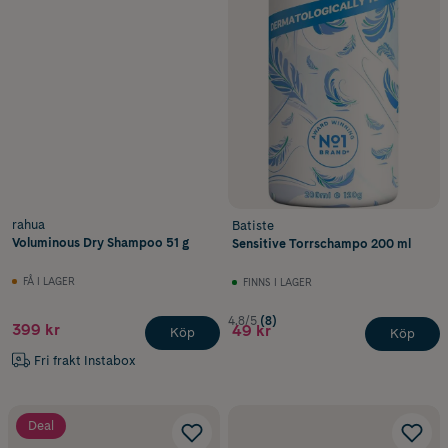
rahua
Batiste
Voluminous Dry Shampoo 51 g
Sensitive Torrschampo 200 ml
FÅ I LAGER
FINNS I LAGER
4.8/5
(8)
399 kr
49 kr
Köp
Köp
Fri frakt Instabox
Deal