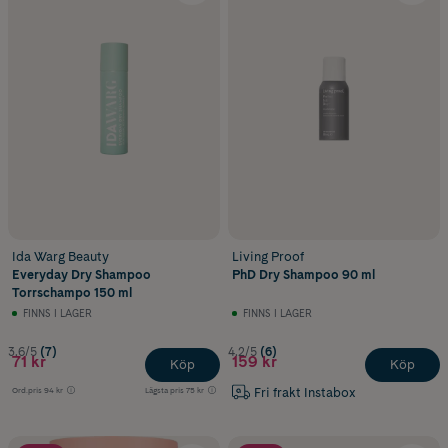
Ida Warg Beauty
Living Proof
Everyday Dry Shampoo
PhD Dry Shampoo 90 ml
Torrschampo 150 ml
FINNS I LAGER
FINNS I LAGER
3.6/5
(7)
4.2/5
(6)
71 kr
159 kr
Köp
Köp
Fri frakt Instabox
Ord.pris
94 kr
Lägsta pris
75 kr