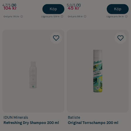
4.7/5
(9)
5.0/5
(1)
104 kr
45 kr
Köp
Köp
Ord.pris
130 kr
Lägsta pris
129 kr
Ord.pris
55 kr
Lägsta pris
54 kr
IDUN Minerals
Batiste
Refreshing Dry Shampoo 200 ml
Original Torrschampo 200 ml