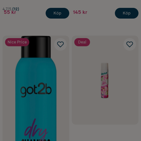
4.7/5
(12)
55 kr
145 kr
Köp
Köp
Nice Price
Deal