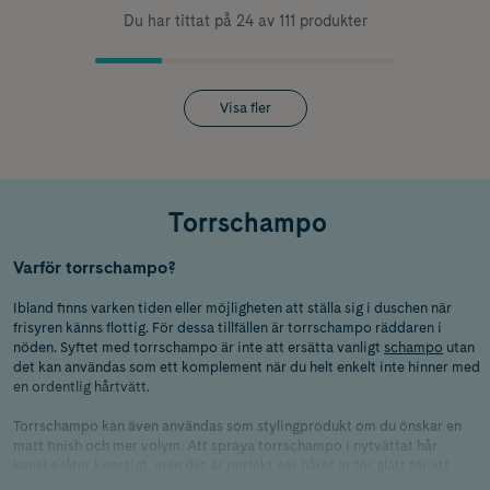
Du har tittat på 24 av 111 produkter
Visa fler
Torrschampo
Varför torrschampo?
Ibland finns varken tiden eller möjligheten att ställa sig i duschen när
frisyren känns flottig. För dessa tillfällen är torrschampo räddaren i
nöden. Syftet med torrschampo är inte att ersätta vanligt
schampo
utan
det kan användas som ett komplement när du helt enkelt inte hinner med
en ordentlig hårtvätt.
Torrschampo kan även användas som stylingprodukt om du önskar en
matt finish och mer volym. Att spraya torrschampo i nytvättat hår
kanske låter konstigt, men det är perfekt när håret är för glatt för att
styla eller sätta upp. Applicera då längs med hela längderna. Eftersom