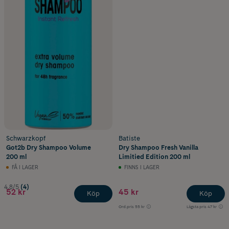
Schwarzkopf
Batiste
Got2b Dry Shampoo Volume
Dry Shampoo Fresh Vanilla
200 ml
Limitied Edition 200 ml
FÅ I LAGER
FINNS I LAGER
4.8/5
(4)
52 kr
45 kr
Köp
Köp
Ord.pris
55 kr
Lägsta pris
47 kr