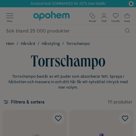
Använd kod: SOMMAR20 för 20% över 649kr
Årets Butik 2025 inom Skönhet
✓ Fri frakt
Meny
Recept
Profil
Favoriter
Kassa
✓ Rådgivning från farmaceuter & hudterapeuter
✓ Poäng på alla köp*
Hem
Hårvård
Hårstyling
Torrschampo
Torrschampo
Torrschampo består av ett puder som absorberar fett. Spraya i
hårbotten och massera in och ditt hår får ett nytvättat intryck med
mer volym.
111 produkter
Filtrera & sortera