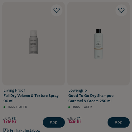
Living Proof
Löwengrip
Full Dry Volume & Texture Spray
Good To Go Dry Shampoo
90 ml
Caramel & Cream 250 ml
FINNS I LAGER
FINNS I LAGER
5.0/5
(1)
4.9/5
(7)
179 kr
129 kr
Köp
Köp
Fri frakt Instabox