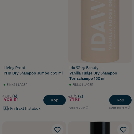
Living Proof
Ida Warg Beauty
PHD Dry Shampoo Jumbo 355 ml
Vanilla Fudge Dry Shampoo
Torrschampo 150 ml
FINNS I LAGER
FINNS I LAGER
4.0/5
(4)
4.0/5
(2)
469 kr
71 kr
Köp
Köp
Fri frakt Instabox
Ord.pris
94 kr
Lägsta pris
75 kr