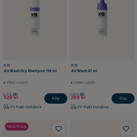
K18
K18
AirWash Dry Shampoo 118 ml
AirWash 47 ml
FINNS I LAGER
FINNS I LAGER
5.0/5
(9)
4.8/5
(8)
529 kr
269 kr
Köp
Köp
Fri frakt Instabox
Fri frakt Instabox
Nice Price