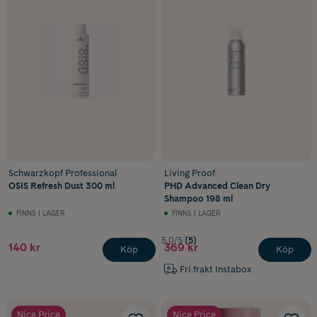
Schwarzkopf Professional
Living Proof
OSIS Refresh Dust 300 ml
PHD Advanced Clean Dry
Shampoo 198 ml
FINNS I LAGER
FINNS I LAGER
5.0/5
(5)
140 kr
369 kr
Köp
Köp
Fri frakt Instabox
Nice Price
Nice Price