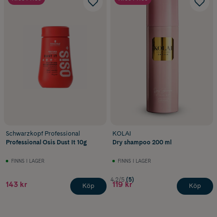
Schwarzkopf Professional
KOLAI
Professional Osis Dust It 10g
Dry shampoo 200 ml
FINNS I LAGER
FINNS I LAGER
4.2/5
(5)
143 kr
119 kr
Köp
Köp