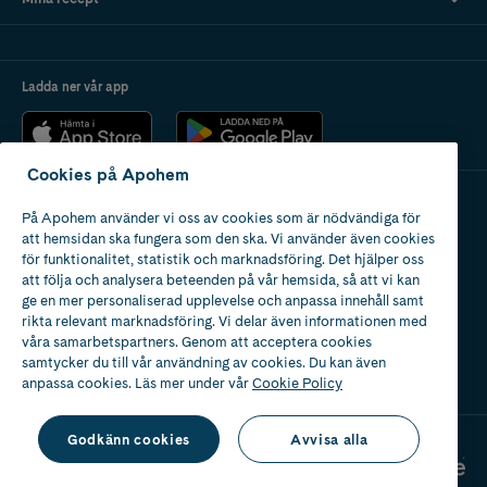
Ladda ner vår app
Cookies på Apohem
På Apohem använder vi oss av cookies som är nödvändiga för
Apotek med tillstånd
att hemsidan ska fungera som den ska. Vi använder även cookies
av Läkemedelsverket
för funktionalitet, statistik och marknadsföring. Det hjälper oss
att följa och analysera beteenden på vår hemsida, så att vi kan
ge en mer personaliserad upplevelse och anpassa innehåll samt
rikta relevant marknadsföring. Vi delar även informationen med
våra samarbetspartners. Genom att acceptera cookies
samtycker du till vår användning av cookies. Du kan även
2024
anpassa cookies. Läs mer under vår
Cookie Policy
Godkänn cookies
Avvisa alla