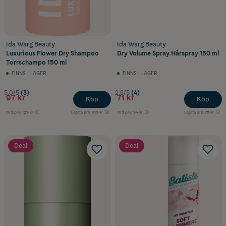
Ida Warg Beauty
Ida Warg Beauty
Luxurious Flower Dry Shampoo
Dry Volume Spray Hårspray 150 ml
Torrschampo 150 ml
FINNS I LAGER
FINNS I LAGER
5.0/5
(3)
2.8/5
(4)
97 kr
71 kr
Köp
Köp
Ord.pris
129 kr
Lägsta pris
103 kr
Ord.pris
94 kr
Lägsta pris
75 kr
Deal
Deal