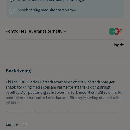
Snabb föning med skonsam värme
Beskrivning
Philips 5000 Series Hårtork Svart är en effektiv hårtork som ger
snabb torkning med skonsam värme för ett friskt och glansigt
resultat. Den passar dig som söker hårtork med ThermoShield, hårfön
med temperaturkontroll eller hårtork för daglig styling utan att slita
på håret.
Den avancerade ThermoShield tekniken justerar lufttemperaturen
kontinuerligt för att hålla en jämn och optimal värmenivå, vilket
hjälper till att skydda håret vid föning. Detta gör att du kan torka
Läs mer
håret snabbt samtidigt som hårets kvalitet och känsla bevaras.