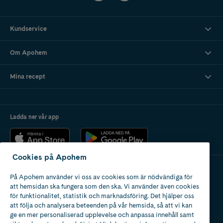
Kundservice
Om Apohem
Mina recept
Ladda ner vår app
Cookies på Apohem
På Apohem använder vi oss av cookies som är nödvändiga för
Apotek med tillstånd
att hemsidan ska fungera som den ska. Vi använder även cookies
av Läkemedelsverket
för funktionalitet, statistik och marknadsföring. Det hjälper oss
att följa och analysera beteenden på vår hemsida, så att vi kan
ge en mer personaliserad upplevelse och anpassa innehåll samt