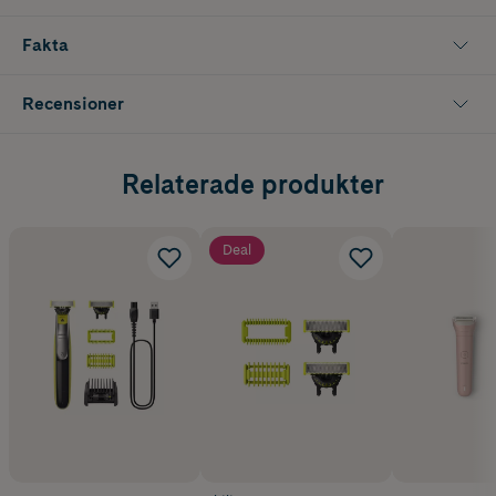
Den kraftfulla luftströmmen möjliggör effektiv och snabb hårtorkning,
Fakta
perfekt för både vardagsbruk och mer noggrann styling. Med flera
värme och hastighetsinställningar kan du enkelt anpassa föningen
efter din hårtyp och önskat resultat.
Recensioner
Den stilrena svarta designen kombinerar funktion och estetik,
samtidigt som den ergonomiska formen gör hårfönen bekväm att
använda och enkel att hantera.
Relaterade produkter
Deal