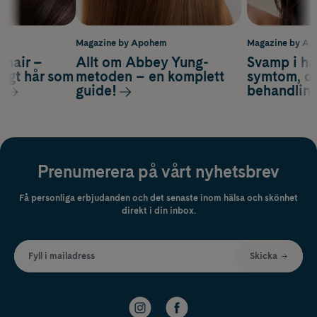
m
Magazine by Apohem
Magazine by A
s hair –
Allt om Abbey Yung-
Svamp i hå
nsigt hår som
metoden – en komplett
symtom, or
s
guide!
behandlin
Prenumerera på vårt nyhetsbrev
Få personliga erbjudanden och det senaste inom hälsa och skönhet
direkt i din inbox.
Fyll i mailadress
Skicka