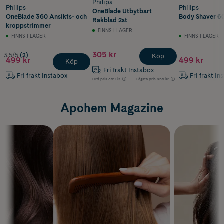
Philips
Philips
Philips
OneBlade Utbytbart
OneBlade 360 Ansikts- och
Body Shaver 60
Rakblad 2st
kroppstrimmer
FINNS I LAGER
FINNS I LAGER
FINNS I LAGER
305 kr
3.5/5
(2)
Köp
499 kr
499 kr
Köp
Fri frakt Instabox
Fri frakt Instabox
Fri frakt In
Ord.pris
359 kr
Lägsta pris
355 kr
Apohem Magazine