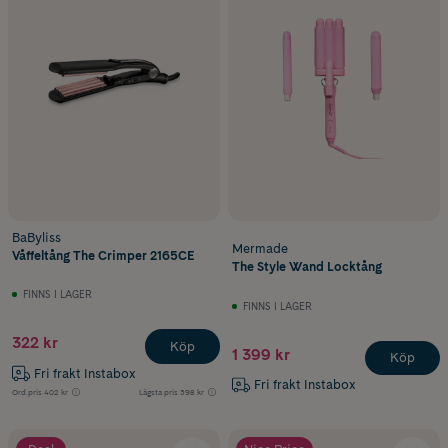
BaByliss
Mermade
Våffeltång The Crimper 2165CE
The Style Wand Locktång
FINNS I LAGER
FINNS I LAGER
322 kr
Köp
1 399 kr
Köp
Fri frakt Instabox
Fri frakt Instabox
Ord.pris
402 kr
Lägsta pris
398 kr