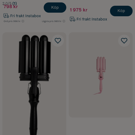
2.0/5
(1)
798 kr
Köp
1 975 kr
Köp
Fri frakt Instabox
Fri frakt Instabox
Ord.pris
998 kr
Lägsta pris
989 kr