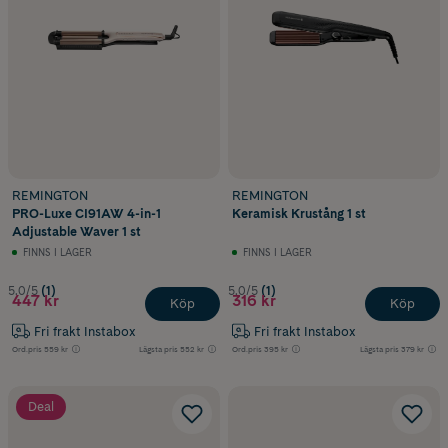
REMINGTON
REMINGTON
PRO-Luxe CI91AW 4-in-1
Keramisk Krustång 1 st
Adjustable Waver 1 st
FINNS I LAGER
FINNS I LAGER
5.0/5
(1)
5.0/5
(1)
447 kr
316 kr
Köp
Köp
Fri frakt Instabox
Fri frakt Instabox
Ord.pris
559 kr
Lägsta pris
552 kr
Ord.pris
395 kr
Lägsta pris
379 kr
Deal