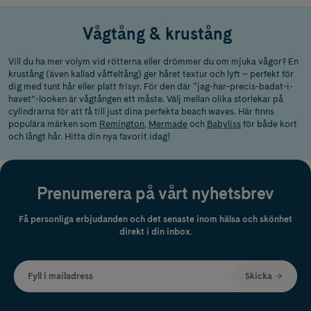
Vågtång & krustång
Vill du ha mer volym vid rötterna eller drömmer du om mjuka vågor? En
krustång (även kallad våffeltång) ger håret textur och lyft – perfekt för
dig med tunt hår eller platt frisyr. För den där “jag-har-precis-badat-i-
havet”-looken är vågtången ett måste. Välj mellan olika storlekar på
cylindrarna för att få till just dina perfekta beach waves. Här finns
populära märken som
Remington
,
Mermade
och
Babyliss
för både kort
och långt hår. Hitta din nya favorit idag!
Prenumerera på vårt nyhetsbrev
Få personliga erbjudanden och det senaste inom hälsa och skönhet
direkt i din inbox.
Fyll i mailadress
Skicka