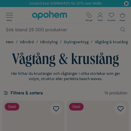
Använd kod: SOMMAR20 för 20% över 649kr
Årets Butik 2025 inom Skönhet
✓ Fri frakt
Meny
Recept
Profil
Favoriter
Kassa
✓ Rådgivning från farmaceuter & hudterapeuter
✓ Poäng på alla köp*
Hem
Hårvård
Hårstyling
Stylingverktyg
Vågtång & krustång
Vågtång & krustång
Här hittar du krustänger och vågtänger i olika storlekar som ger
volym, struktur eller perfekta beach waves.
14 produkter
Filtrera & sortera
Deal
Deal