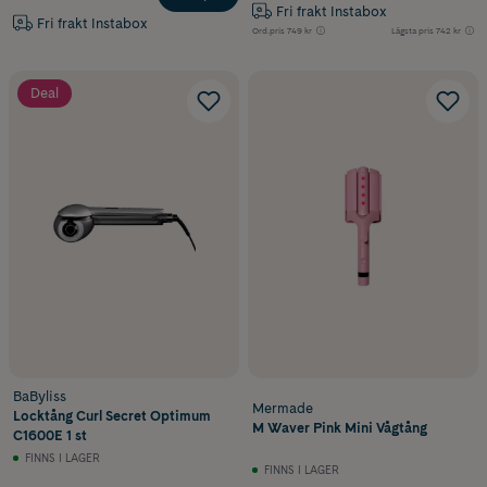
Fri frakt Instabox
Fri frakt Instabox
Ord.pris
749 kr
Lägsta pris
742 kr
Deal
BaByliss
Mermade
Locktång Curl Secret Optimum
M Waver Pink Mini Vågtång
C1600E 1 st
FINNS I LAGER
FINNS I LAGER