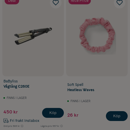
Deal
Nice Price
BaByliss
Soft Spell
Vågtång C260E
Heatless Waves
FINNS I LAGER
FINNS I LAGER
450 kr
Köp
26 kr
Köp
Fri frakt Instabox
Ord.pris
563 kr
Lägsta pris
557 kr