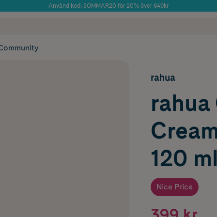
Använd kod: SOMMAR20 för 20% över 649kr
Årets Butik 2025 inom Skönhet
 frakt
✓ Rådgivning från farmaceuter & hudterapeuter
✓ Poäng på alla
Community
rahua
rahua 
Cream 
120 m
Nice Price
399 kr