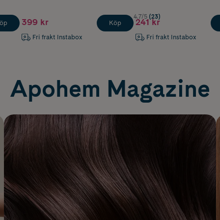
4.7/5
(23)
399 kr
241 kr
öp
Köp
Fri frakt Instabox
Fri frakt Instabox
Apohem Magazine