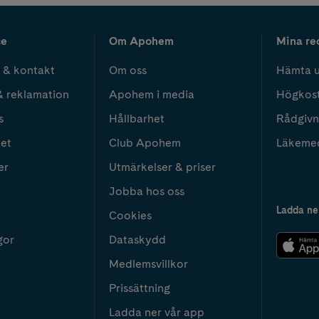
ce
Om Apohem
Mina re
 & kontakt
Om oss
Hämta u
& reklamation
Apohem i media
Högkos
s
Hållbarhet
Rådgivn
het
Club Apohem
Läkeme
er
Utmärkelser & priser
Jobba hos oss
Ladda ne
Cookies
gor
Dataskydd
Medlemsvillkor
Prissättning
Ladda ner vår app