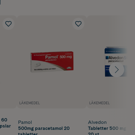
LÄKEMEDEL
LÄKEMEDEL
 60
Pamol
Alvedon
pslar
500mg paracetamol 20
Tabletter 500 mg Pa
tabletter
20 st