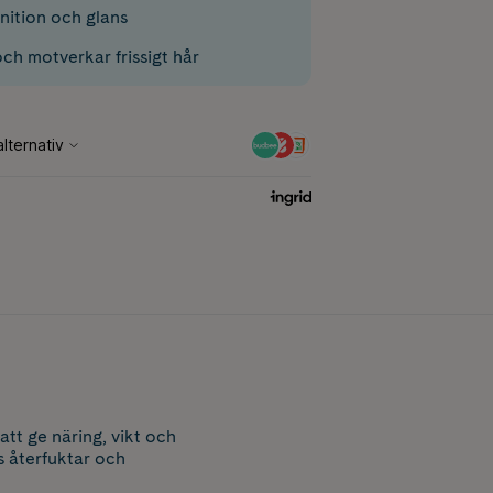
inition och glans
ch motverkar frissigt hår
tt ge näring, vikt och
s återfuktar och