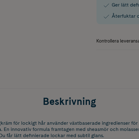
Ger lätt def
Återfuktar o
Beskrivning
gkräm för lockigt hår använder växtbaserade ingredienser för a
na. En innovativ formula framtagen med sheasmör och molasse
 Du får lätt definierade lockar med subtil glans.