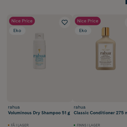
Nice Price
Nice Price
Eko
Eko
rahua
rahua
Voluminous Dry Shampoo 51 g
Classic Conditioner 275 
FÅ I LAGER
FINNS I LAGER