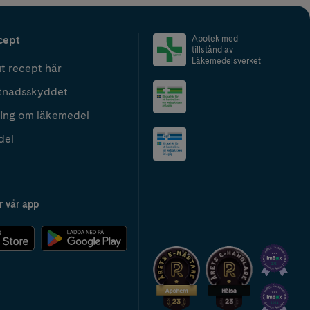
cept
Apotek med
tillstånd av
Läkemedelsverket
t recept här
tnadsskyddet
ing om läkemedel
del
r vår app
2024