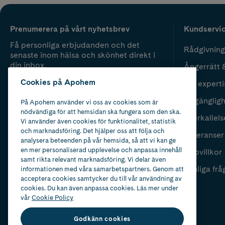
Prenumerera på vårt nyhetsbrev
Kundservi
Få personliga erbjudanden och det
Rådgivning
senaste inom hälsa och skönhet direkt i
din inbox.
Ångerrätt 
Cookies på Apohem
Vår experti
Fyll i mailadress
Skicka
Tillgänglig
På Apohem använder vi oss av cookies som är
nödvändiga för att hemsidan ska fungera som den ska.
Återkallels
Vi använder även cookies för funktionalitet, statistik
och marknadsföring. Det hjälper oss att följa och
Leveranser
analysera beteenden på vår hemsida, så att vi kan ge
en mer personaliserad upplevelse och anpassa innehåll
Köpvillkor
samt rikta relevant marknadsföring. Vi delar även
Vanliga frå
informationen med våra samarbetspartners. Genom att
acceptera cookies samtycker du till vår användning av
cookies. Du kan även anpassa cookies. Läs mer under
vår
Cookie Policy
Godkänn cookies