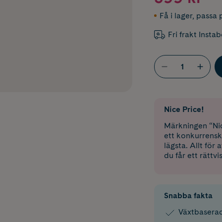
Få i lager
,
passa p
Fri frakt Insta
Nice Price!
Märkningen “Nic
ett konkurrensk
lägsta. Allt för
du får ett rättvi
Snabba fakta
Växtbaserad