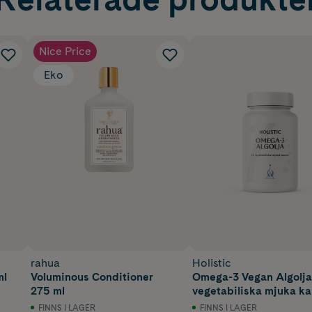
Nice Price
Eko
rahua
Holistic
ml
Voluminous Conditioner
Omega-3 Vegan Algolja
275 ml
vegetabiliska mjuka ka
FINNS I LAGER
FINNS I LAGER