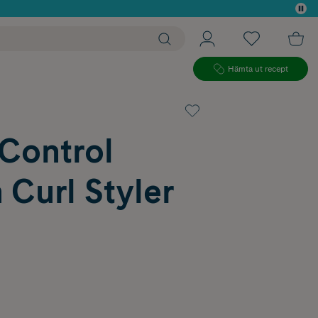
 köp*
Hämta ut recept
Control
Curl Styler
l