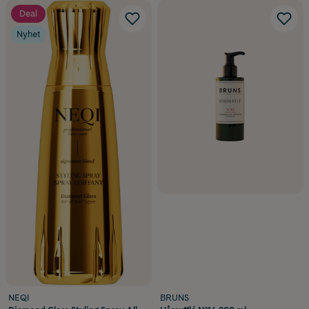
Deal
Nyhet
NEQI
BRUNS