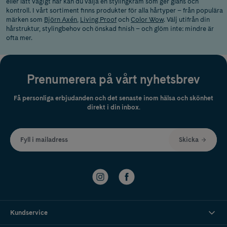
eller lätt vågigt hår kan du välja en stylingkräm som ger glans och
kontroll. I vårt sortiment finns produkter för alla hårtyper – från populära
märken som
Björn Axén
,
Living Proof
och
Color Wow
. Välj utifrån din
hårstruktur, stylingbehov och önskad finish – och glöm inte: mindre är
ofta mer.
Prenumerera på vårt nyhetsbrev
Få personliga erbjudanden och det senaste inom hälsa och skönhet
direkt i din inbox.
Fyll i mailadress
Skicka
Kundservice