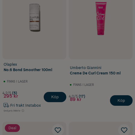
Olaplex
Umberto Giannini
No.6 Bond Smoother 100ml
Creme De Curl Cream 150 ml
FINNS I LAGER
FINNS I LAGER
4.2/5
(5)
295 kr
4.0/5
(17)
Köp
89 kr
Köp
Fri frakt Instabox
Ord.pris
369 kr
Deal