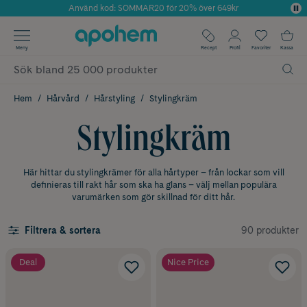
Använd kod: SOMMAR20 för 20% över 649kr
Årets Butik 2025 inom Skönhet
✓ Fri frakt
Meny
Recept
Profil
Favoriter
Kassa
✓ Rådgivning från farmaceuter & hudterapeuter
✓ Poäng på alla köp*
Hem
Hårvård
Hårstyling
Stylingkräm
Stylingkräm
Här hittar du stylingkrämer för alla hårtyper – från lockar som vill
definieras till rakt hår som ska ha glans – välj mellan populära
varumärken som gör skillnad för ditt hår.
90 produkter
Filtrera & sortera
Deal
Nice Price