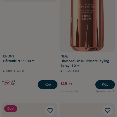
BRUNS
NEQI
Hårsufflé Nº15 100 ml
Diamond Glass Ultimate Styling
Spray 180 ml
FINNS I LAGER
FINNS I LAGER
4.3/5
(7)
179 kr
145 kr
Köp
Köp
Ord.pris
179 kr
Lägsta pris
177 kr
Deal