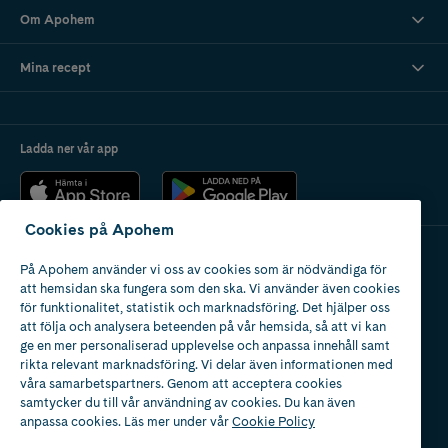
Om Apohem
Mina recept
Ladda ner vår app
Cookies på Apohem
På Apohem använder vi oss av cookies som är nödvändiga för
Apotek med tillstånd
att hemsidan ska fungera som den ska. Vi använder även cookies
av Läkemedelsverket
för funktionalitet, statistik och marknadsföring. Det hjälper oss
att följa och analysera beteenden på vår hemsida, så att vi kan
ge en mer personaliserad upplevelse och anpassa innehåll samt
rikta relevant marknadsföring. Vi delar även informationen med
våra samarbetspartners. Genom att acceptera cookies
samtycker du till vår användning av cookies. Du kan även
2024
anpassa cookies. Läs mer under vår
Cookie Policy