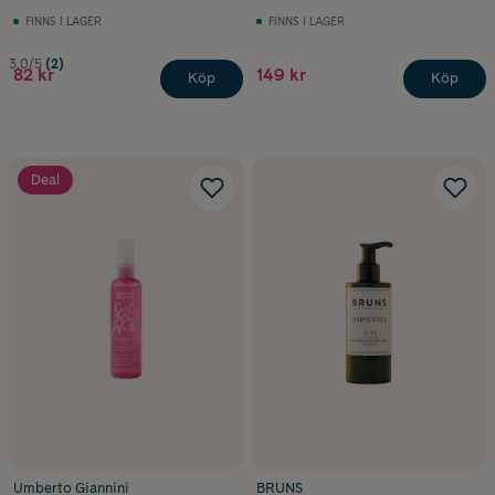
FINNS I LAGER
FINNS I LAGER
3.0/5
(2)
82 kr
149 kr
Köp
Köp
Deal
Umberto Giannini
BRUNS