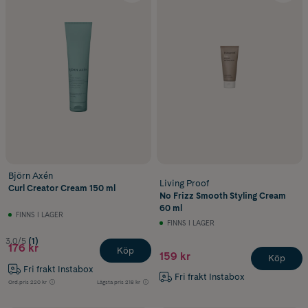
Björn Axén
Living Proof
Curl Creator Cream 150 ml
No Frizz Smooth Styling Cream
60 ml
FINNS I LAGER
FINNS I LAGER
3.0/5
(1)
176 kr
Köp
159 kr
Köp
Fri frakt Instabox
Fri frakt Instabox
Ord.pris
220 kr
Lägsta pris
218 kr