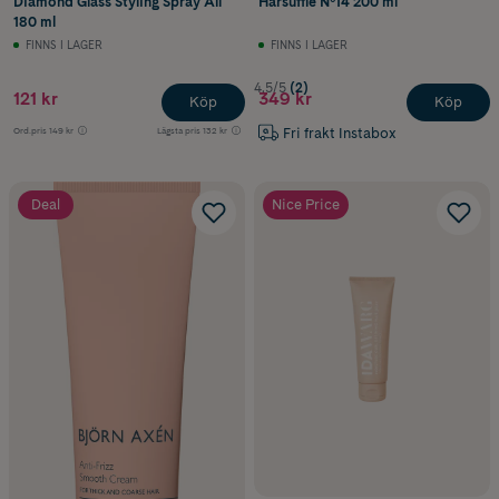
Diamond Glass Styling Spray All
Hårsufflé Nº14 200 ml
180 ml
FINNS I LAGER
FINNS I LAGER
4.5/5
(2)
121 kr
349 kr
Köp
Köp
Fri frakt Instabox
Ord.pris
149 kr
Lägsta pris
132 kr
Deal
Nice Price