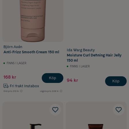
Björn Axén
Ida Warg Beauty
Anti-Frizz Smooth Cream 150 ml
Moisture Curl Defining Hair Jelly
150 ml
FINNS I LAGER
FINNS I LAGER
168 kr
Köp
94 kr
Köp
Fri frakt Instabox
Ord.pris
210 kr
Lägsta pris
208 kr