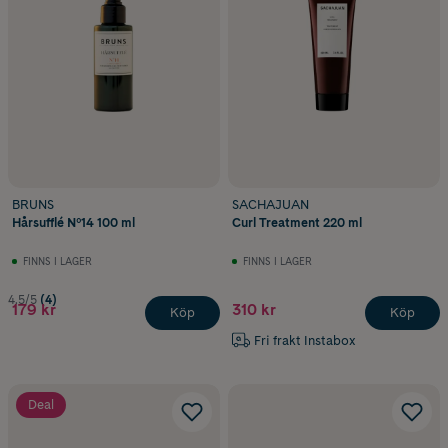
BRUNS
SACHAJUAN
Hårsufflé Nº14 100 ml
Curl Treatment 220 ml
FINNS I LAGER
FINNS I LAGER
4.5/5
(4)
179 kr
310 kr
Köp
Köp
Fri frakt Instabox
Deal