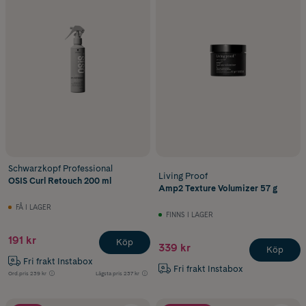
Schwarzkopf Professional
Living Proof
OSIS Curl Retouch 200 ml
Amp2 Texture Volumizer 57 g
FÅ I LAGER
FINNS I LAGER
191 kr
Köp
339 kr
Köp
Fri frakt Instabox
Fri frakt Instabox
Ord.pris
239 kr
Lägsta pris
237 kr