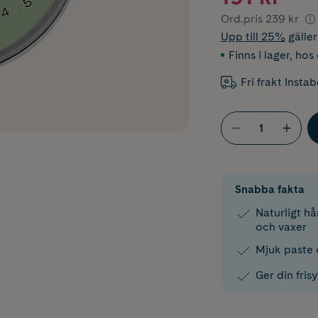
Ord.pris
239 kr
Upp till 25%
gälle
Finns i lager
,
hos 
Fri frakt Insta
Snabba fakta
Naturligt hå
och vaxer
Mjuk paste
Ger din fris