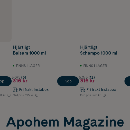
Hjärtligt
Hjärtligt
Balsam 1000 ml
Schampo 1000 ml
FINNS I LAGER
FINNS I LAGER
5.0/5
(5)
5.0/5
(12)
316 kr
316 kr
öp
Köp
Fri frakt Instabox
Fri frakt Instabox
68 kr
Ord.pris
395 kr
Ord.pris
395 kr
Apohem Magazine