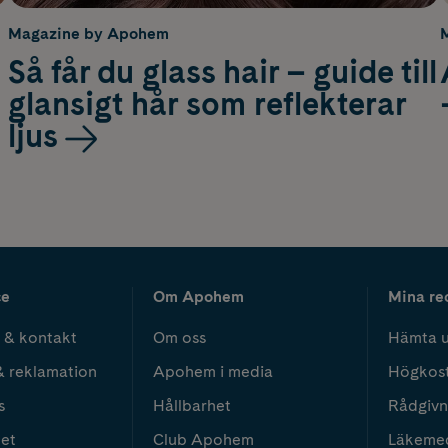
Magazine by Apohem
Så får du glass hair – guide till
glansigt hår som reflekterar
ljus
ce
Om Apohem
Mina re
 & kontakt
Om oss
Hämta u
& reklamation
Apohem i media
Högkos
s
Hållbarhet
Rådgivn
het
Club Apohem
Läkeme