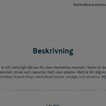
Beskrivning
 är ett naturligt hårvax för den medvetna mannen. Vaxet är b
asmör, bivax och rapsolja, helt utan plaster. Bättre för dig o
formbar fräsch frisyr med ökad volym, stadga och struktur. 
 är Grönsalongscertifierade, producerade och utvecklade i Sve
erna är 100 % gröna och biologiskt nedbrytbara. Ej djurtestad
eriska oljor, silikoner, mineraloljor, PEG/PPG, plaster, hormo
Läs mer