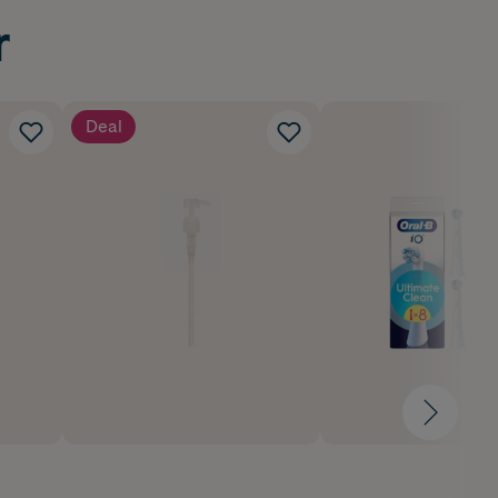
r
Deal