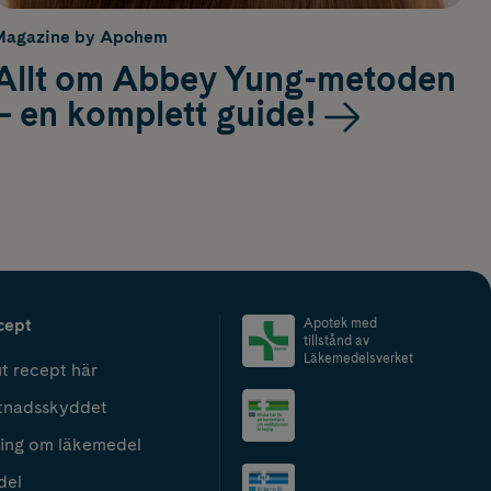
Magazine by Apohem
Allt om Abbey Yung-metoden
– en komplett guide!
cept
Apotek med
tillstånd av
Läkemedelsverket
t recept här
tnadsskyddet
ing om läkemedel
del