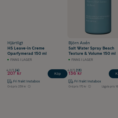
Hjärtligt
Björn Axén
HS Leave-in Creme
Salt Water Spray Beach
Oparfymerad 150 ml
Texture & Volume 150 ml
FINNS I LAGER
FINNS I LAGER
4.0/5
(4)
4.8/5
(13)
207 kr
136 kr
Köp
K
Fri frakt Instabox
Fri frakt Instabox
Ord.pris
259 kr
Ord.pris
170 kr
Lägsta pris
1