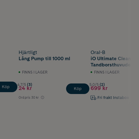
Hjärtligt
Oral-B
Lång Pump till 1000 ml
iO Ultimate Clean
Tandborsthuvuden Vit
FINNS I LAGER
FINNS I LAGER
4.7/5
(3)
5.0/5
(2)
Köp
24 kr
699 kr
Köp
Fri frakt Instabox
Ord.pris
30 kr