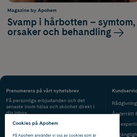
Magazine by Apohem
Svamp i hårbotten – symtom,
orsaker och behandling
Prenumerera på vårt nyhetsbrev
Kundservi
Få personliga erbjudanden och det
Rådgivning
senaste inom hälsa och skönhet direkt i
din inbox.
Ångerrätt 
Cookies på Apohem
Vår experti
Fyll i mailadress
Skicka
Tillgänglig
På Apohem använder vi oss av cookies som är