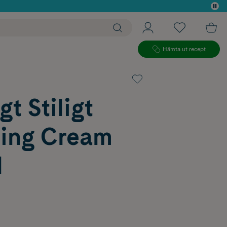
 köp*
Hämta ut recept
gt Stiligt
ing Cream
l