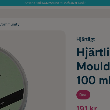
Använd kod: SOMMAR20 för 20% över 649kr
Årets Butik 2025 inom Skönhet
 frakt
✓ Rådgivning från farmaceuter & hudterapeuter
✓ Poäng på alla
Community
Hjärtligt
Hjärtli
Mould
100 m
Deal
191 kr