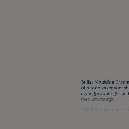
Stiligt Moulding Cream
oljor och vaxer som she
stylingprodukt ger en 
medium stadga.
Alla Stiligt produkter
miljöns skull. Produkt
Fri från: färgämnen, et