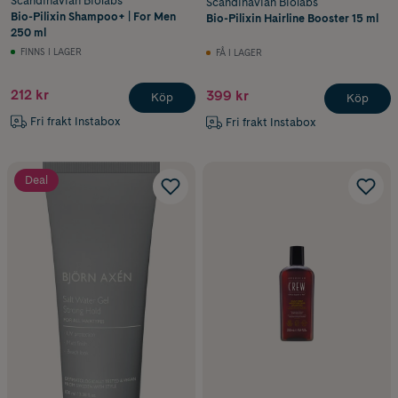
Scandinavian Biolabs
Scandinavian Biolabs
Bio-Pilixin Shampoo+ | For Men
Bio-Pilixin Hairline Booster 15 ml
250 ml
FINNS I LAGER
FÅ I LAGER
212 kr
399 kr
Köp
Köp
Fri frakt Instabox
Fri frakt Instabox
Deal