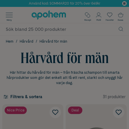
Använd kod: SOMMAR20 för 20% över 649kr
Årets Butik 2025 inom Skönhet
✓ Fri frakt
Meny
Recept
Profil
Favoriter
Kassa
✓ Rådgivning från farmaceuter & hudterapeuter
✓ Poäng på alla köp*
Hem
Hårvård
Hårvård för män
Hårvård för män
Här hittar du hårvård för män – från fräscha schampon till smarta
hårprodukter som gör det enkelt att få ett rent, starkt och snyggt hår
varje dag.
31 produkter
Filtrera & sortera
Nice Price
Deal