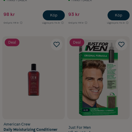
98 kr
93 kr
Köp
Köp
Ord.pris
115 kr
Lägsta pris
114 kr
Ord.pris
115 kr
Lägsta pris
114 kr
Deal
Deal
American Crew
Just For Men
Daily Moisturizing Conditioner