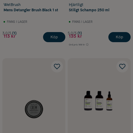
WetBrush
Hjärtligt
Mens Detangler Brush Black 1 st
Stiligt Schampo 250 ml
FINNS I LAGER
FINNS I LAGER
3.0/5
(1)
5.0/5
(1)
113 kr
135 kr
Köp
Köp
Ord.pris
169 kr