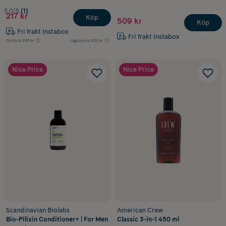
5.0/5
(1)
217 kr
Köp
509 kr
Köp
Fri frakt Instabox
Fri frakt Instabox
Ord.pris
255 kr
Lägsta pris
252 kr
Nice Price
Nice Price
Scandinavian Biolabs
American Crew
Bio-Pilixin Conditioner+ | For Men
Classic 3-in-1 450 ml