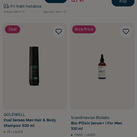
127 kr
Köp
Fri frakt Instabox
Ord.pris
498 kr
Lägsta pris
467 kr
Deal
Nice Price
GOLDWELL
Scandinavian Biolabs
Dual Senses Men Hair & Body
Bio-Pilixin Serum+ | For Men
Shampoo 300 ml
100 ml
FÅ I LAGER
FINNS I LAGER