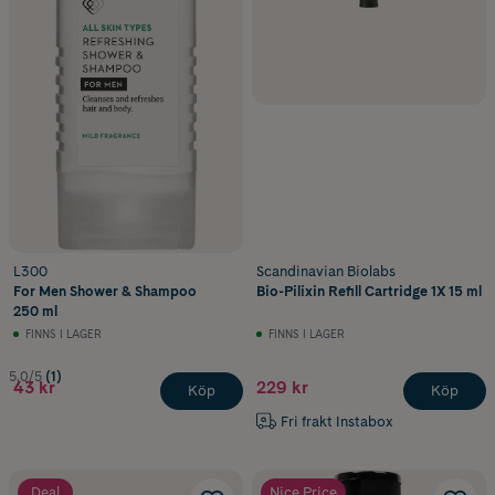
L300
Scandinavian Biolabs
For Men Shower & Shampoo
Bio-Pilixin Refill Cartridge 1X 15 ml
250 ml
FINNS I LAGER
FINNS I LAGER
5.0/5
(1)
43 kr
229 kr
Köp
Köp
Fri frakt Instabox
Deal
Nice Price