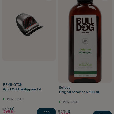
REMINGTON
Bulldog
QuickCut Hårklippare 1 st
Original Schampoo 300 ml
FINNS I LAGER
FINNS I LAGER
4.3/5
(3)
398 kr
5.0/5
(1)
Köp