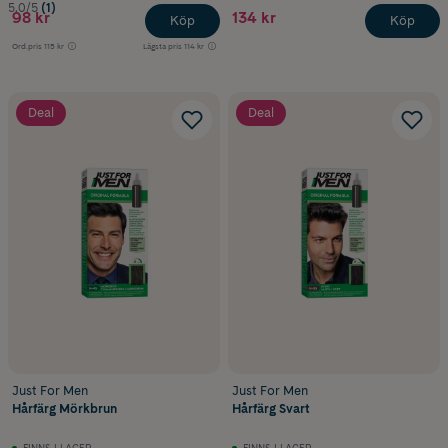
5.0/5
(1)
98 kr
134 kr
Köp
Köp
Ord.pris
115 kr
Lägsta pris
114 kr
Deal
Deal
Just For Men
Just For Men
Hårfärg Mörkbrun
Hårfärg Svart
FINNS I LAGER
FINNS I LAGER