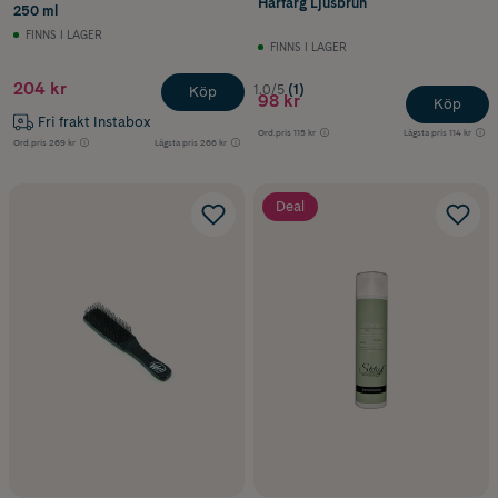
Hårfärg Ljusbrun
250 ml
FINNS I LAGER
FINNS I LAGER
204 kr
1.0/5
(1)
Köp
98 kr
Köp
Fri frakt Instabox
Ord.pris
115 kr
Lägsta pris
114 kr
Ord.pris
269 kr
Lägsta pris
266 kr
Deal