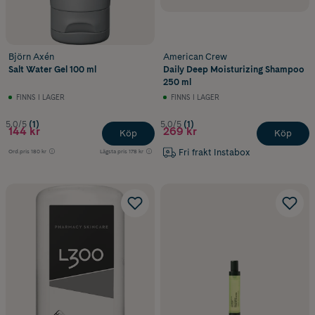
Björn Axén
American Crew
Salt Water Gel 100 ml
Daily Deep Moisturizing Shampoo
250 ml
FINNS I LAGER
FINNS I LAGER
5.0/5
(1)
5.0/5
(1)
144 kr
269 kr
Köp
Köp
Fri frakt Instabox
Ord.pris
180 kr
Lägsta pris
178 kr