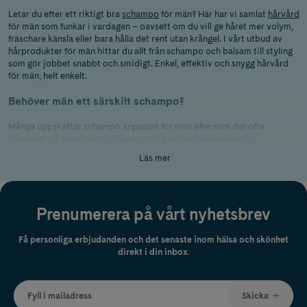
Letar du efter ett riktigt bra
schampo
för män? Här har vi samlat
hårvård
för män som funkar i vardagen – oavsett om du vill ge håret mer volym,
fräschare känsla eller bara hålla det rent utan krångel. I vårt utbud av
hårprodukter för män hittar du allt från schampo och balsam till styling
som gör jobbet snabbt och smidigt. Enkel, effektiv och snygg hårvård
för män, helt enkelt.
Behöver män ett särskilt schampo?
Många uppskattar schampo anpassat för män eftersom det ofta
fokuserar på fräsch doft, djuprengöring och enkel användning.
Läs mer
Vilka hårprodukter är bra för män?
Det beror på
hårtyp
, men vanliga favoriter är volymschampo,
återfuktande balsam, stylingvax och lättanvända sprayprodukter.
Prenumerera på vårt nyhetsbrev
Få personliga erbjudanden och det senaste inom hälsa och skönhet
direkt i din inbox.
Fyll i mailadress
Skicka