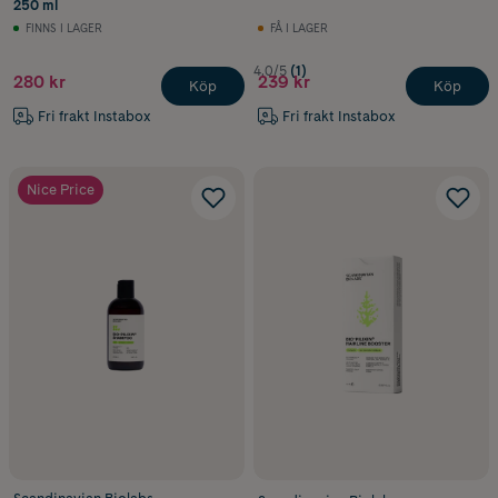
250 ml
FINNS I LAGER
FÅ I LAGER
4.0/5
(1)
280 kr
239 kr
Köp
Köp
Fri frakt Instabox
Fri frakt Instabox
Nice Price