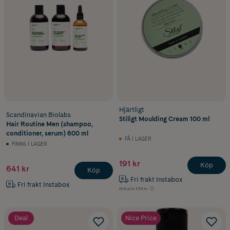
Hjärtligt
Scandinavian Biolabs
Stiligt Moulding Cream 100 ml
Hair Routine Men (shampoo,
conditioner, serum) 600 ml
FÅ I LAGER
FINNS I LAGER
191 kr
Köp
641 kr
Köp
Fri frakt Instabox
Fri frakt Instabox
Ord.pris
239 kr
Deal
Nice Price