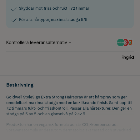
Skyddar mot friss och fukt i 72 timmar
För alla hårtyper, maximal stadga 5/5
Beskrivning
Goldwell StyleSign Extra Strong Hairspray är ett hårspray som ger
omedelbart maximal stadga med en lackliknande finish. Samt upp till
72 timmars fukt- och frisskontroll. Passar alla hårtexturer. Den ger en
stadga på 5 av 5 och en glansnivå på 2 av 3.
Produkten har en vegansk formula och är CO₂-kompenserad.
Sprayens formula är dessutom dermatologiskt testad och utvecklad
samt producerad i Tyskland.