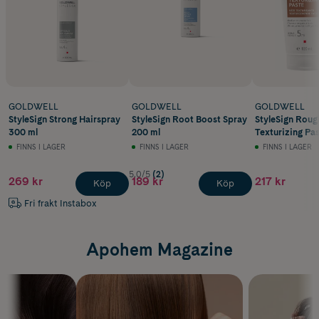
GOLDWELL
GOLDWELL
GOLDWELL
StyleSign Strong Hairspray
StyleSign Root Boost Spray
StyleSign Rou
300 ml
200 ml
Texturizing Pas
FINNS I LAGER
FINNS I LAGER
FINNS I LAGER
5.0/5
(2)
269 kr
189 kr
217 kr
Köp
Köp
Fri frakt Instabox
Apohem Magazine