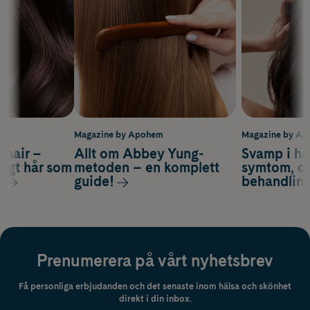
m
Magazine by Apohem
Magazine by A
s hair –
Allt om Abbey Yung-
Svamp i hå
nsigt hår som
metoden – en komplett
symtom, or
s
guide!
behandlin
Prenumerera på vårt nyhetsbrev
Få personliga erbjudanden och det senaste inom hälsa och skönhet
direkt i din inbox.