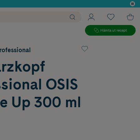
 köp*
Hämta ut recept
ofessional
rzkopf
sional OSIS
e Up 300 ml