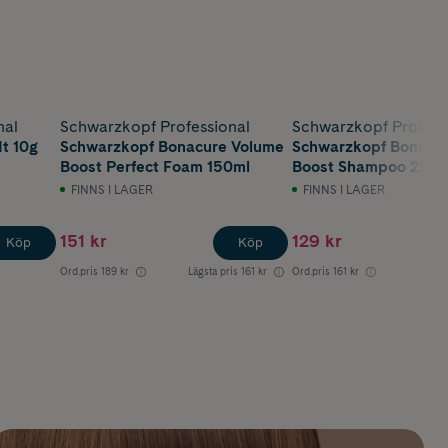
nal
Schwarzkopf Professional
Schwarzkopf Profess
It 10g
Schwarzkopf Bonacure Volume
Schwarzkopf Bonacu
Boost Perfect Foam 150ml
Boost Shampoo 2
FINNS I LAGER
FINNS I LAGER
151 kr
129 kr
Köp
Köp
Ord.pris
189 kr
Lägsta pris
161 kr
Ord.pris
161 kr