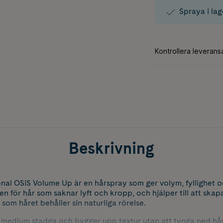
Spraya i lag
Beskrivning
al OSiS Volume Up är en hårspray som ger volym, fyllighet och 
en för hår som saknar lyft och kropp, och hjälper till att skapa
 som håret behåller sin naturliga rörelse.
r medium stadga och bygger upp textur utan att tynga ned hå