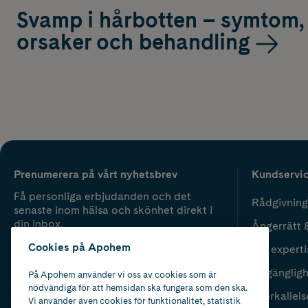
Svamp i hårbotten – symtom,
orsaker och behandling
Prenumerera på vårt nyhetsbrev
Kundservi
Få personliga erbjudanden och det
Rådgivning
senaste inom hälsa och skönhet direkt i
din inbox.
Ångerrätt 
Cookies på Apohem
Vår experti
Fyll i mailadress
Skicka
Tillgänglig
På Apohem använder vi oss av cookies som är
nödvändiga för att hemsidan ska fungera som den ska.
Återkallels
Vi använder även cookies för funktionalitet, statistik