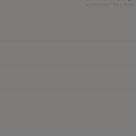
appliceras i flera lage
som vill skapa luftiga 
Innehåller 300 ml.