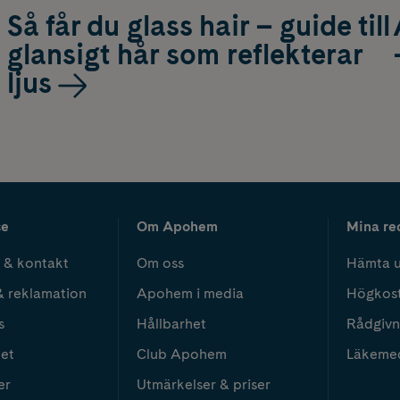
Så får du glass hair – guide till
glansigt hår som reflekterar
ljus
ce
Om Apohem
Mina re
 & kontakt
Om oss
Hämta u
& reklamation
Apohem i media
Högkos
s
Hållbarhet
Rådgivn
het
Club Apohem
Läkeme
er
Utmärkelser & priser