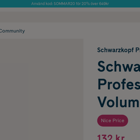
Använd kod: SOMMAR20 för 20% över 649kr
Årets Butik 2025 inom Skönhet
 frakt
✓ Rådgivning från farmaceuter & hudterapeuter
✓ Poäng på alla
Community
Schwarzkopf Pr
Schwa
Profes
Volum
Nice Price
132 kr