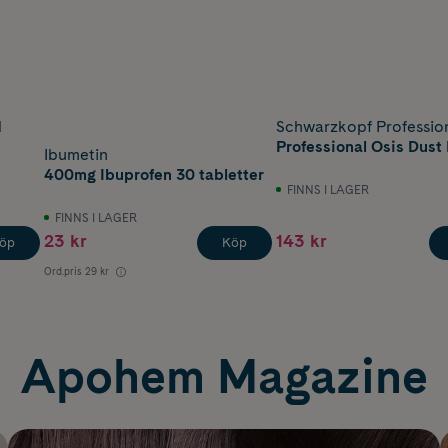
l
Schwarzkopf Professio
Professional Osis Dust 
Ibumetin
400mg Ibuprofen 30 tabletter
FINNS I LAGER
FINNS I LAGER
23 kr
143 kr
öp
Köp
Ord.pris
29 kr
Apohem Magazine