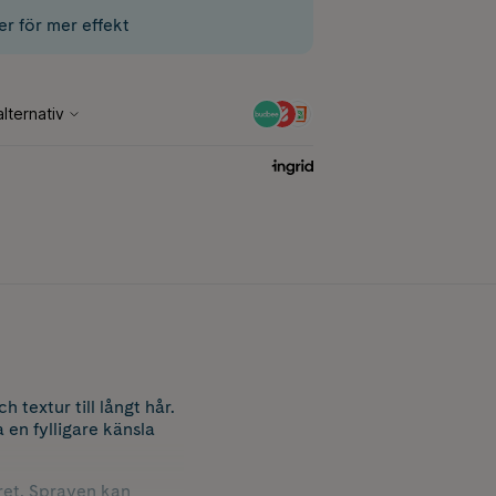
er för mer effekt
textur till långt hår.
 en fylligare känsla
ret. Sprayen kan