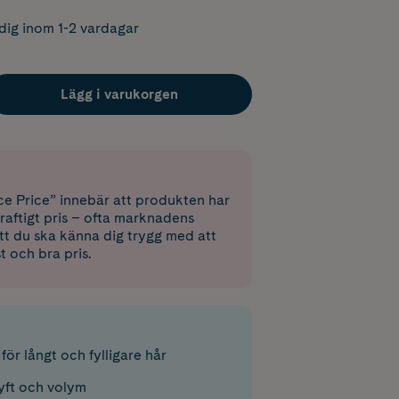
dig inom 1-2 vardagar
Lägg i varukorgen
e Price” innebär att produkten har
raftigt pris – ofta marknadens
 att du ska känna dig trygg med att
st och bra pris.
ör långt och fylligare hår
lyft och volym