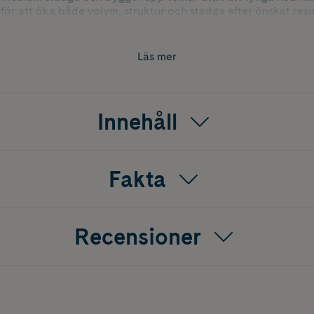
r för att öka både volym, struktur och stadga efter önskat resul
frisyrer med mer fyllighet, definierad textur och långvarig voly
Läs mer
Innehåll
Fakta
Recensioner