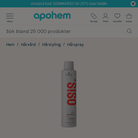
Använd kod: SOMMAR20 för 20% över 649kr
Årets Butik 2025 inom Skönhet
✓ Fri frakt
Meny
Recept
Profil
Favoriter
Kassa
✓ Rådgivning från farmaceuter & hudterapeuter
✓ Poäng på alla köp*
Hem
Hårvård
Hårstyling
Hårspray