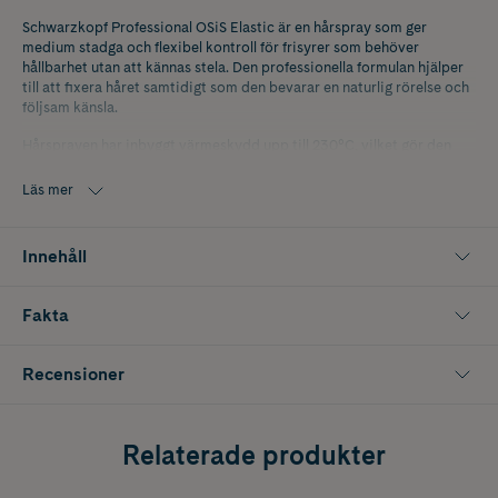
Schwarzkopf Professional OSiS Elastic är en hårspray som ger
medium stadga och flexibel kontroll för frisyrer som behöver
hållbarhet utan att kännas stela. Den professionella formulan hjälper
till att fixera håret samtidigt som den bevarar en naturlig rörelse och
följsam känsla.
Hårsprayen har inbyggt värmeskydd upp till 230°C, vilket gör den
lämplig att använda i samband med stylingverktyg som fön, locktång
och plattång. Formulan kan appliceras i flera lager för att gradvis
Läs mer
bygga upp stadgan och skapa önskat resultat, från lätt fixering till
mer hållbar kontroll. Sprayen är dessutom enkel att borsta ur och
lämnar inga synliga produktrester i håret.
Innehåll
Innehåller 300 ml.
Fakta
Recensioner
Relaterade produkter