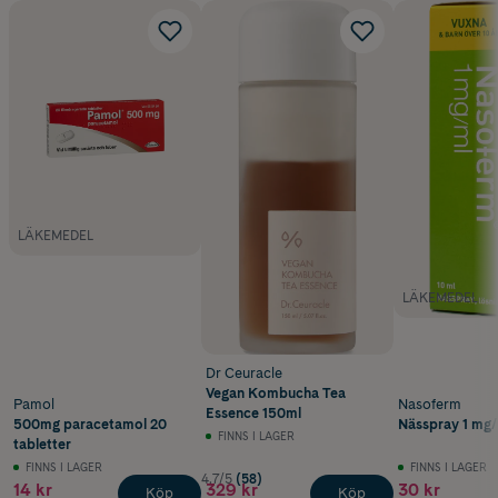
LÄKEMEDEL
LÄKEMEDEL
Dr Ceuracle
Vegan Kombucha Tea
Pamol
Nasoferm
Essence 150ml
500mg paracetamol 20
Nässpray 1 mg/
FINNS I LAGER
tabletter
FINNS I LAGER
FINNS I LAGER
4.7/5
(58)
14 kr
329 kr
30 kr
Köp
Köp