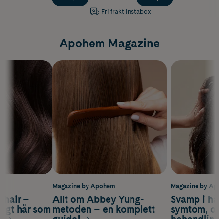
Fri frakt Instabox
Apohem Magazine
m
Magazine by Apohem
Magazine by A
s hair –
Allt om Abbey Yung-
Svamp i hå
nsigt hår som
metoden – en komplett
symtom, or