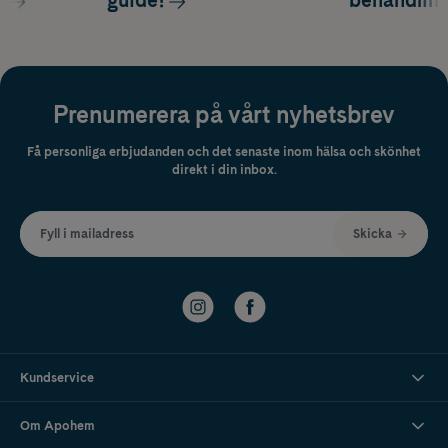
s
guide!
behandlin
Prenumerera på vårt nyhetsbrev
Få personliga erbjudanden och det senaste inom hälsa och skönhet
direkt i din inbox.
Fyll i mailadress
Skicka
Kundservice
Om Apohem