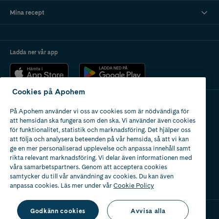
Mina recept
Ladda ner vår app
Cookies på Apohem
På Apohem använder vi oss av cookies som är nödvändiga för
Apotek med tillstånd
att hemsidan ska fungera som den ska. Vi använder även cookies
av Läkemedelsverket
för funktionalitet, statistik och marknadsföring. Det hjälper oss
att följa och analysera beteenden på vår hemsida, så att vi kan
ge en mer personaliserad upplevelse och anpassa innehåll samt
rikta relevant marknadsföring. Vi delar även informationen med
våra samarbetspartners. Genom att acceptera cookies
samtycker du till vår användning av cookies. Du kan även
2024
anpassa cookies. Läs mer under vår
Cookie Policy
Godkänn cookies
Avvisa alla