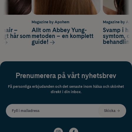
m
Magazine by Apohem
Magazine by A
s hair –
Allt om Abbey Yung-
Svamp i hå
nsigt hår som
metoden – en komplett
symtom, or
s
guide!
behandlin
Prenumerera på vårt nyhetsbrev
Få personliga erbjudanden och det senaste inom hälsa och skönhet
direkt i din inbox.
Fyll i mailadress
Skicka