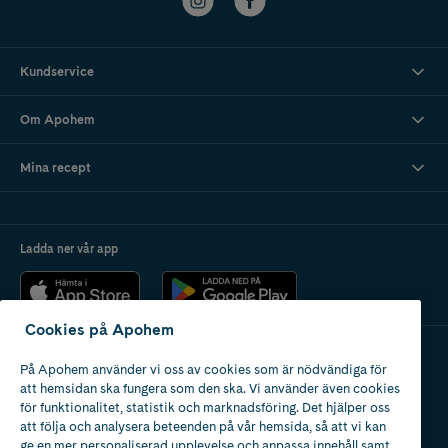
Kundservice
Om Apohem
Mina recept
Ladda ner vår app
Cookies på Apohem
På Apohem använder vi oss av cookies som är nödvändiga för
Apotek med tillstånd
att hemsidan ska fungera som den ska. Vi använder även cookies
av Läkemedelsverket
för funktionalitet, statistik och marknadsföring. Det hjälper oss
att följa och analysera beteenden på vår hemsida, så att vi kan
ge en mer personaliserad upplevelse och anpassa innehåll samt