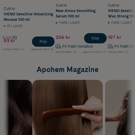
Cutrin
Cutrin
Cutrin
New Ainoa Smoothing
VIENO Sensitiv
VIENO Sensitive Volumizing
Serum 100 ml
Wax Strong 10
Mousse 100 ml
FINNS I LAGER
FINNS I LAGER
FÅ I LAGER
204 kr
197 kr
5.0/5
(1)
Köp
93 kr
Köp
Fri frakt Instabox
Fri frakt In
Ord.pris
109 kr
Lägsta pris
108 kr
Ord.pris
295 kr
Lägsta pris
207 kr
Ord.pris
259 kr
Apohem Magazine