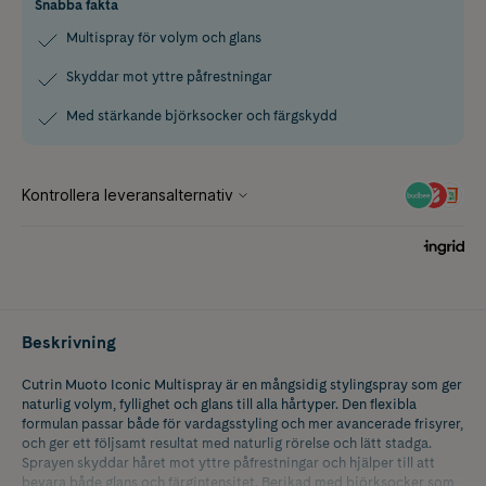
Snabba fakta
Multispray för volym och glans
Skyddar mot yttre påfrestningar
Med stärkande björksocker och färgskydd
Beskrivning
Cutrin Muoto Iconic Multispray är en mångsidig stylingspray som ger
naturlig volym, fyllighet och glans till alla hårtyper. Den flexibla
formulan passar både för vardagsstyling och mer avancerade frisyrer,
och ger ett följsamt resultat med naturlig rörelse och lätt stadga.
Sprayen skyddar håret mot yttre påfrestningar och hjälper till att
bevara både glans och färgintensitet. Berikad med björksocker som