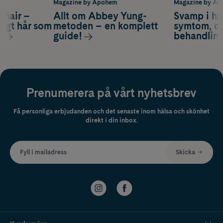
m
Magazine by Apohem
Magazine by A
s hair –
Allt om Abbey Yung-
Svamp i hå
nsigt hår som
metoden – en komplett
symtom, or
s
guide!
behandlin
Prenumerera på vårt nyhetsbrev
Få personliga erbjudanden och det senaste inom hälsa och skönhet
direkt i din inbox.
Fyll i mailadress
Skicka