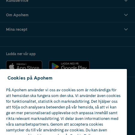
Kundservice
Om Apohem
Mina recept
Ladda ner vår app
Cookies på Apohem
På Apohem använder vi oss av cookies som är nödvändiga för
Apotek med tillstånd
att hemsidan ska fungera som den ska. Vi använder även cookies
av Läkemedelsverket
för funktionalitet, statistik och marknadsföring. Det hjälper oss
att följa och analysera beteenden på vår hemsida, så att vi kan
ge en mer personaliserad upplevelse och anpassa innehåll samt
rikta relevant marknadsföring. Vi delar även informationen med
våra samarbetspartners. Genom att acceptera cookies
samtycker du till vår användning av cookies. Du kan även
2024