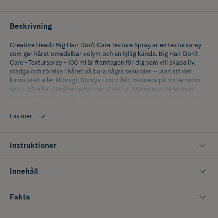
Beskrivning
Creative Headz Big Hair Don't Care Texture Spray är en texturspray
som ger håret omedelbar volym och en fyllig känsla. Big Hair Don't
Care - Texturspray - 100 ml är framtagen för dig som vill skapa liv,
stadga och rörelse i håret på bara några sekunder – utan att det
känns stelt eller klibbigt. Spraya i torrt hår, fokusera på rötterna för
extra lyft eller i längderna för mer struktur. Krama upp håret med
fingrarna för en naturlig, effortless look – perfekt både till vardag och
fest.
Läs mer
Den här textursprayen passar alla hårtyper – oavsett om du har fint,
platt hår som behöver lyft eller tjockt hår som vill ha mer definition.
Perfekt för dig som vill ha en snabb stylinglösning med professionellt
Instruktioner
resultat utan krångel.
Innehåller 100 ml. Perfekt resestorlek.
Innehåll
Fakta