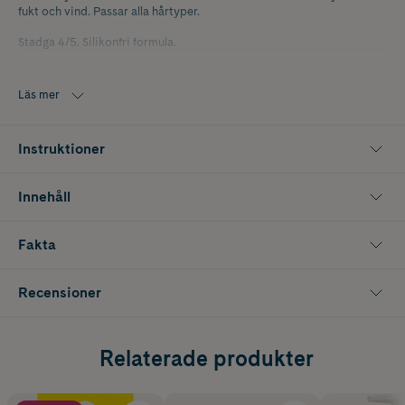
fukt och vind. Passar alla hårtyper.
Stadga 4/5. Silikonfri formula.
92,9% ingredienser av naturligt ursprung inklusive vatten. Flaska
gjort av aluminium, varav 50% är återvunnen.
Läs mer
Instruktioner
Innehåll
Fakta
Recensioner
Relaterade produkter