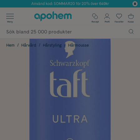
Använd kod: SOMMAR20 för 20% över 649kr
Årets Butik 2025 inom Skönhet
✓ Fri frakt
Meny
Recept
Profil
Favoriter
Kassa
✓ Rådgivning från farmaceuter & hudterapeuter
✓ Poäng på alla köp*
Hem
Hårvård
Hårstyling
Hårmousse