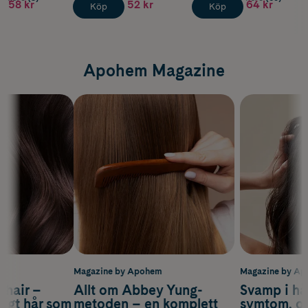
58 kr
52 kr
64 kr
Köp
Köp
Apohem Magazine
m
Magazine by Apohem
Magazine by A
s hair –
Allt om Abbey Yung-
Svamp i hå
nsigt hår som
metoden – en komplett
symtom, or