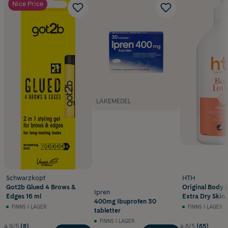
Nice Price
LÄKEMEDEL
Schwarzkopf
HTH
Got2b Glued 4 Brows &
Original Body 
Ipren
Edges 16 ml
Extra Dry Skin
400mg Ibuprofen 30
Oparfymerad 4
FINNS I LAGER
FINNS I LAGER
tabletter
FINNS I LAGER
4.9/5
(8)
4.6/5
(65)