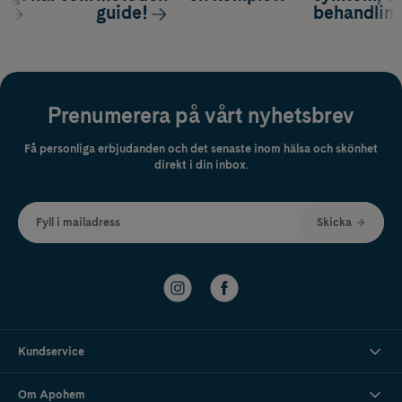
s
guide!
behandlin
Prenumerera på vårt nyhetsbrev
Få personliga erbjudanden och det senaste inom hälsa och skönhet
direkt i din inbox.
Fyll i mailadress
Skicka
Kundservice
Om Apohem