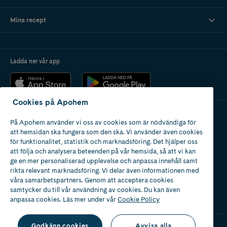
Mina recept
Ladda ner vår app
Cookies på Apohem
På Apohem använder vi oss av cookies som är nödvändiga för
Apotek med tillstånd
att hemsidan ska fungera som den ska. Vi använder även cookies
av Läkemedelsverket
för funktionalitet, statistik och marknadsföring. Det hjälper oss
att följa och analysera beteenden på vår hemsida, så att vi kan
ge en mer personaliserad upplevelse och anpassa innehåll samt
rikta relevant marknadsföring. Vi delar även informationen med
våra samarbetspartners. Genom att acceptera cookies
samtycker du till vår användning av cookies. Du kan även
2024
anpassa cookies. Läs mer under vår
Cookie Policy
Godkänn cookies
Avvisa alla