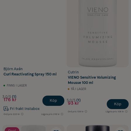
Björn Axén
Cutrin
Curl Reactivating Spray 150 ml
VIENO Sensitive Volumizing
Mousse 100 ml
FINNS I LAGER
FÅ I LAGER
3.0/5
(1)
176 kr
5.0/5
(1)
Köp
93 kr
Köp
Fri frakt Instabox
Ord.pris
109 kr
Lägsta pris
108 kr
Ord.pris
220 kr
Lägsta pris
218 kr
Deal