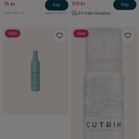
212 kr
74 kr
Köp
Köp
Fri frakt Instabox
Ord.pris
99 kr
Lägsta pris
79 kr
Deal
Deal