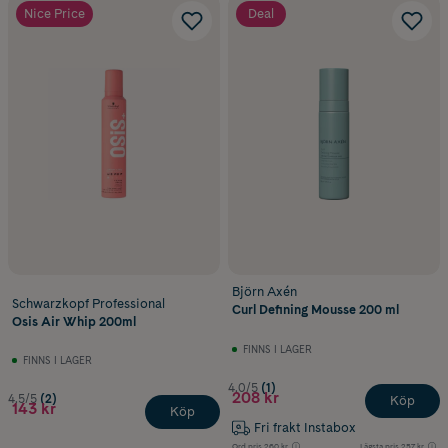
Nice Price
Deal
Björn Axén
Schwarzkopf Professional
Curl Defining Mousse 200 ml
Osis Air Whip 200ml
FINNS I LAGER
FINNS I LAGER
4.0/5
(1)
208 kr
4.5/5
(2)
Köp
143 kr
Köp
Fri frakt Instabox
Ord.pris
260 kr
Lägsta pris
257 kr