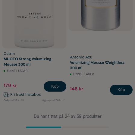
Cutrin
Antonio Axu
MUOTO Strong Volumizing
Volumizing Mousse Weightless
Mousse 300 ml
300 ml
FINNS I LAGER
FINNS I LAGER
179 kr
Köp
148 kr
Köp
Fri frakt Instabox
Ord.pris
210 kr
Lägsta pris
208 kr
Du har tittat på 24 av 59 produkter