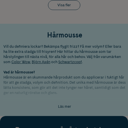
Visa fler
Hårmousse
Vill du definiera lockar? Bekämpa flygit frizz? Få mer volym? Eller bara
ha lite extra stadga till frisyren? Här hittar du hårmousse som tar
hårstylingen till nästa nivå, för alla hår och behov. Välj från varumärken
som
Color Wow
,
Björn Axén
och
Schwartzcopf
.
Vad är hårmousse?
Hårmousse är en skummande hårprodukt som du applicerar i fuktigt hår
för att ge stadga, volym och definition. Det unika med hårmousse är dess
lätta konsistens, som gör att det inte tynger ner håret, samtidigt som det
ger en naturlig rörelse och glans.
Varför är hårmousse en bra produkt?
Läs mer
Om du drömmer om ett fylligt hårsvall med extra volym är hårmousse
din bästa vän. Den kan hjälpa till att lyfta rötterna för en voluminös look
eller ge lockarna extra studs. Hårmousse är också perfekt för att tämja
frizz och ge håret en glansig finish, oavsett om du väljer att föna eller låta