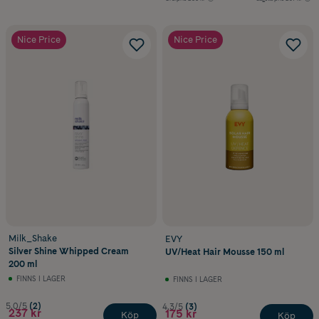
Nice Price
Nice Price
Milk_Shake
EVY
Silver Shine Whipped Cream
UV/Heat Hair Mousse 150 ml
200 ml
FINNS I LAGER
FINNS I LAGER
5.0/5
(2)
4.3/5
(3)
237 kr
175 kr
Köp
Köp