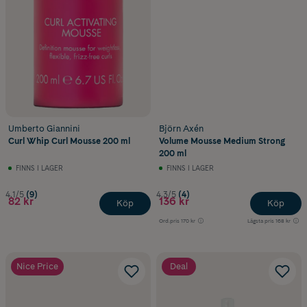
Umberto Giannini
Björn Axén
Curl Whip Curl Mousse 200 ml
Volume Mousse Medium Strong
200 ml
FINNS I LAGER
FINNS I LAGER
4.1/5
(9)
4.3/5
(4)
82 kr
136 kr
Köp
Köp
Ord.pris
170 kr
Lägsta pris
168 kr
Nice Price
Deal