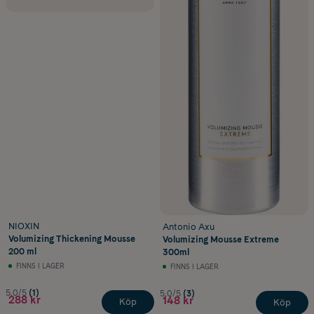
NIOXIN
Antonio Axu
Volumizing Thickening Mousse
Volumizing Mousse Extreme
200 ml
300ml
FINNS I LAGER
FINNS I LAGER
5.0/5
(1)
5.0/5
(3)
288 kr
148 kr
Köp
Köp