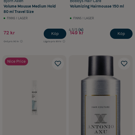
Björn Axén
Bobbys Hair Care
Volume Mousse Medium Hold
Volumizing Hairmousse 150 ml
80 ml Travel Size
FINNS I LAGER
FINNS I LAGER
4.5/5
(4)
72 kr
149 kr
Köp
Köp
Ord.pris
90 kr
Lägsta pris
89 kr
Nice Price