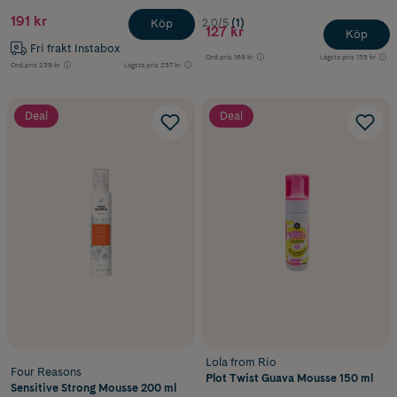
191 kr
2.0/5
(1)
Köp
127 kr
Köp
Fri frakt Instabox
Ord.pris
169 kr
Lägsta pris
135 kr
Ord.pris
239 kr
Lägsta pris
237 kr
Deal
Deal
Lola from Rio
Four Reasons
Plot Twist Guava Mousse 150 ml
Sensitive Strong Mousse 200 ml