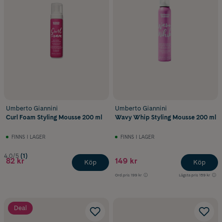
Umberto Giannini
Umberto Giannini
Curl Foam Styling Mousse 200 ml
Wavy Whip Styling Mousse 200 ml
FINNS I LAGER
FINNS I LAGER
4.0/5
(1)
82 kr
149 kr
Köp
Köp
Ord.pris
199 kr
Lägsta pris
159 kr
Deal