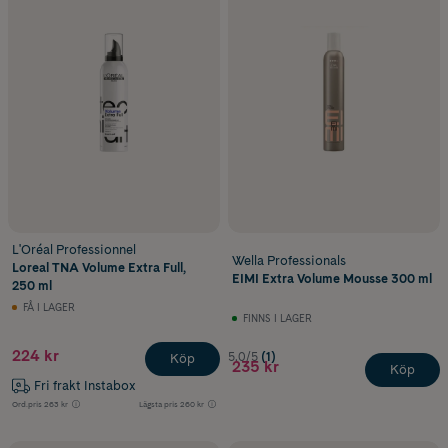
L'Oréal Professionnel
Wella Professionals
Loreal TNA Volume Extra Full,
EIMI Extra Volume Mousse 300 ml
250 ml
FÅ I LAGER
FINNS I LAGER
224 kr
5.0/5
(1)
Köp
235 kr
Köp
Fri frakt Instabox
Ord.pris
263 kr
Lägsta pris
260 kr