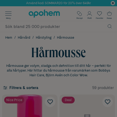
Använd kod: SOMMAR20 för 20% över 649kr
Årets Butik 2025 inom Skönhet
✓ Fri frakt
Meny
Recept
Profil
Favoriter
Kassa
✓ Rådgivning från farmaceuter & hudterapeuter
✓ Poäng på alla köp*
Hem
Hårvård
Hårstyling
Hårmousse
Hårmousse
Hårmousse ger volym, stadga och definition till ditt hår – perfekt för
alla hårtyper. Här hittar du hårmousse från varumärken som Bobbys
Hair Care, Björn Axén och Color Wow.
59 produkter
Filtrera & sortera
Nice Price
Deal