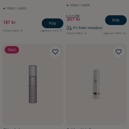
FINNS I LAGER
FINNS I LAGER
5.0/5
(1)
207 kr
Köp
137 kr
Köp
Fri frakt Instabox
Ord.pris
169 kr
Lägsta pris
144 kr
Ord.pris
259 kr
Lägsta pris
256 kr
Deal