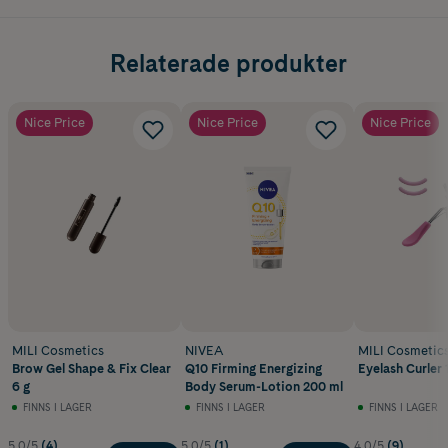
Relaterade produkter
Nice Price
Nice Price
Nice Price
MILI Cosmetics
NIVEA
MILI Cosmetic
Brow Gel Shape & Fix Clear
Q10 Firming Energizing
Eyelash Curler 1
6 g
Body Serum-Lotion 200 ml
FINNS I LAGER
FINNS I LAGER
FINNS I LAGER
5.0/5
(4)
5.0/5
(1)
4.0/5
(9)