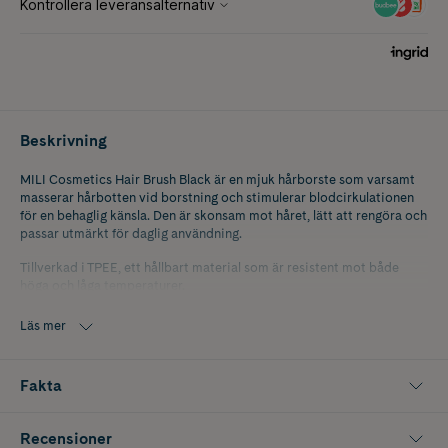
Beskrivning
MILI Cosmetics Hair Brush Black är en mjuk hårborste som varsamt
masserar hårbotten vid borstning och stimulerar blodcirkulationen
för en behaglig känsla. Den är skonsam mot håret, lätt att rengöra och
passar utmärkt för daglig användning.
Tillverkad i TPEE, ett hållbart material som är resistent mot både
höga och låga temperaturer.
Storlek: 22 × 6,8 × 3,5 cm.
Läs mer
Fakta
Recensioner