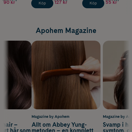
90 kr
127 kr
55 kr
Köp
Köp
Apohem Magazine
m
Magazine by Apohem
Magazine by A
s hair –
Allt om Abbey Yung-
Svamp i hå
nsigt hår som
metoden – en komplett
symtom, or