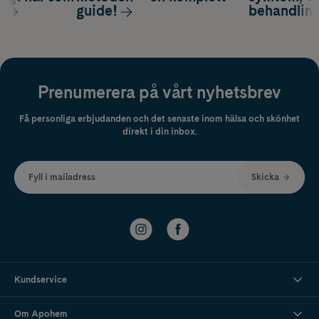
s
guide!
behandlin
Prenumerera på vårt nyhetsbrev
Få personliga erbjudanden och det senaste inom hälsa och skönhet
direkt i din inbox.
Fyll i mailadress
Skicka
Kundservice
Om Apohem