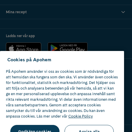
Mina recept
Ladda ner vår app
Cookies på Apohem
På Apohem använder vi oss av cookies som är nödvändiga för
Apotek med tillstånd
att hemsidan ska fungera som den ska. Vi använder även cookies
av Läkemedelsverket
för funktionalitet, statistik och marknadsföring. Det hjälper oss
att följa och analysera beteenden på vår hemsida, så att vi kan
ge en mer personaliserad upplevelse och anpassa innehåll samt
rikta relevant marknadsföring. Vi delar även informationen med
våra samarbetspartners. Genom att acceptera cookies
samtycker du till vår användning av cookies. Du kan även
2024
anpassa cookies. Läs mer under vår
Cookie Policy
Godkänn cookies
Avvisa alla