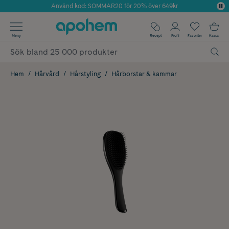
Använd kod: SOMMAR20 för 20% över 649kr
Årets Butik 2025 inom Skönhet
✓ Fri frakt
Meny
Recept
Profil
Favoriter
Kassa
✓ Rådgivning från farmaceuter & hudterapeuter
✓ Poäng på alla köp*
Hem
Hårvård
Hårstyling
Hårborstar & kammar