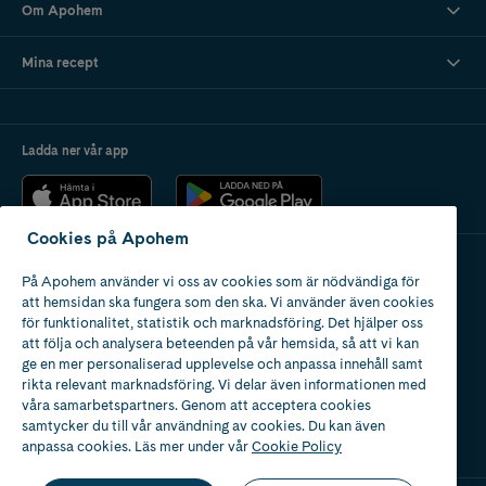
Om Apohem
Mina recept
Ladda ner vår app
Cookies på Apohem
På Apohem använder vi oss av cookies som är nödvändiga för
Apotek med tillstånd
att hemsidan ska fungera som den ska. Vi använder även cookies
av Läkemedelsverket
för funktionalitet, statistik och marknadsföring. Det hjälper oss
att följa och analysera beteenden på vår hemsida, så att vi kan
ge en mer personaliserad upplevelse och anpassa innehåll samt
rikta relevant marknadsföring. Vi delar även informationen med
våra samarbetspartners. Genom att acceptera cookies
samtycker du till vår användning av cookies. Du kan även
2024
anpassa cookies. Läs mer under vår
Cookie Policy