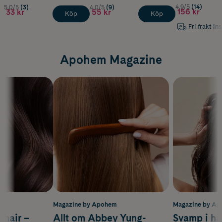
4.9/5
(14)
5.0/5
(3)
4.0/5
(9)
156 kr
33 kr
55 kr
Köp
Köp
Fri frakt In
Apohem Magazine
m
Magazine by Apohem
Magazine by A
s hair –
Allt om Abbey Yung-
Svamp i hå