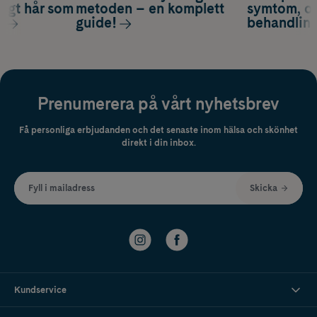
nsigt hår som
metoden – en komplett
symtom, or
s
guide!
behandlin
Prenumerera på vårt nyhetsbrev
Få personliga erbjudanden och det senaste inom hälsa och skönhet
direkt i din inbox.
Fyll i mailadress
Skicka
Kundservice