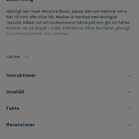
Hjärtligt Hair mask Moisture Boost, passar den som behöver extra
fukt till torrt eller slitet hår. Masken är berikad med ekologisk
rapsolja, blåbär och ett sockerbaserat fuktskydd som gör att fukten
kommer ner på djupet i strået. Efterlämnar håret återfuktat, glansigt
och silkesmjukt helt utan silikoner.
Varför behöver mitt hår fukt? När håret saknar fukt riskeras det att gå
av och se slitet ut eftersom håret förlorar sin elasticitet och känns
sprött. För lite fukt i hårbotten kan ge en stram känsla, irritation och
Läs mer
klåda.
Hur vet jag att mitt hår behöver mer fukt? Saknar ditt hår glans och
Instruktioner
har kluvna toppar är det tydliga tecken på att ditt hår behöver mer
fukt.
Innehåll
Granskad och godkänd av Grön Salongs- omfattande
miljöcertifieringar
Fakta
Recensioner