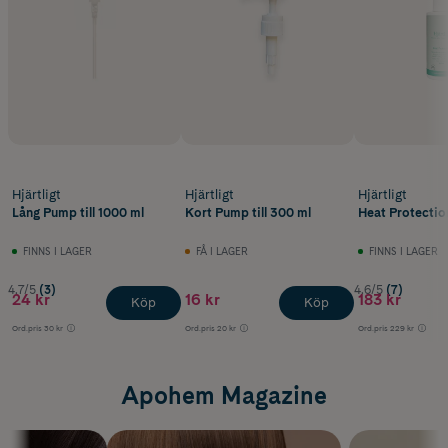
Hjärtligt
Hjärtligt
Hjärtligt
Lång Pump till 1000 ml
Kort Pump till 300 ml
Heat Protectio
FINNS I LAGER
FÅ I LAGER
FINNS I LAGER
4.7/5
(3)
4.6/5
(7)
24 kr
16 kr
183 kr
Köp
Köp
Ord.pris
30 kr
Ord.pris
20 kr
Ord.pris
229 kr
Apohem Magazine