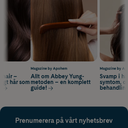
m
Magazine by Apohem
Magazine by A
s hair –
Allt om Abbey Yung-
Svamp i hå
nsigt hår som
metoden – en komplett
symtom, or
s
guide!
behandlin
Prenumerera på vårt nyhetsbrev