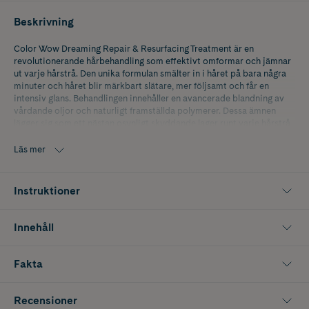
Beskrivning
Color Wow Dreaming Repair & Resurfacing Treatment är en
revolutionerande hårbehandling som effektivt omformar och jämnar
ut varje hårstrå. Den unika formulan smälter in i håret på bara några
minuter och håret blir märkbart slätare, mer följsamt och får en
intensiv glans. Behandlingen innehåller en avancerade blandning av
vårdande oljor och naturligt framställda polymerer. Dessa ämnen
lägger sig som ett nästan osynligt skyddande lager runt varje hårstrå,
vilket både ökar glansen och effektivt stänger ute fukt utan att tynga
ner håret. Samtidigt fyller formulan ut ojämnheter och mellanrum i
Läs mer
hårstråets struktur och förseglar dess yttersta lager. Detta motverkar
frissighet och ger håret en jämnare yta med en silkeslen, glansig
finish. Dreaming passar alla hårtyper och ger ett resultat som håller i
Instruktioner
två till tre hårtvättar.
Innehåll
Fakta
Recensioner