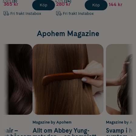
3.9/5
(8)
4.1/5
(24)
365 kr
280 kr
144 kr
Köp
Köp
Fri frakt Instabox
Fri frakt Instabox
Apohem Magazine
m
Magazine by Apohem
Magazine by A
s hair –
Allt om Abbey Yung-
Svamp i hå