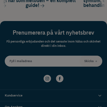
nsigt hår som
metoden – en komplett
symtom, or
s
guide!
behandlin
Prenumerera på vårt nyhetsbrev
Få personliga erbjudanden och det senaste inom hälsa och skönhet
direkt i din inbox.
Fyll i mailadress
Skicka
Kundservice
Om Apohem