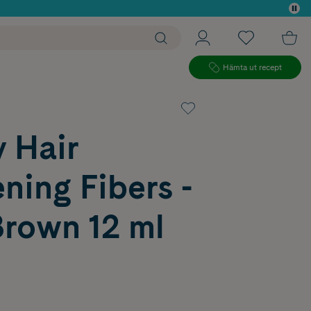
 köp*
Hämta ut recept
 Hair
ning Fibers -
Brown 12 ml