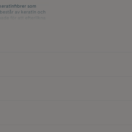
 keratinfibrer som
består av keratin och
ade för att efterlikna
h lättblandade
sk fästeffekt som
r.