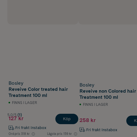
Bosley
Bosley
Reveive Color treated hair
Reveive non Colored hair
Treatment 100 ml
Treatment 100 ml
FINNS I LAGER
FINNS I LAGER
5.0/5
(1)
127 kr
Köp
258 kr
K
Fri frakt Instabox
Fri frakt Instabox
Ord.pris
318 kr
Lägsta pris
159 kr