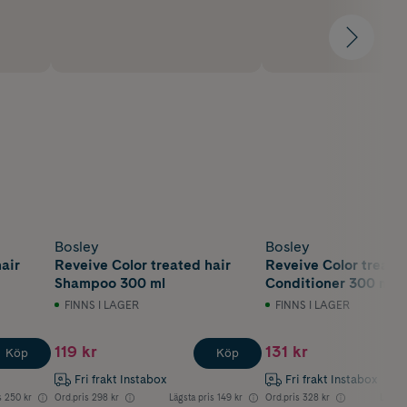
Bosley
Bosley
air
Reveive Color treated hair
Reveive Color treate
Shampoo 300 ml
Conditioner 300 ml
FINNS I LAGER
FINNS I LAGER
119 kr
131 kr
Köp
Köp
Fri frakt Instabox
Fri frakt Instabox
s
250 kr
Ord.pris
298 kr
Lägsta pris
149 kr
Ord.pris
328 kr
Lägsta