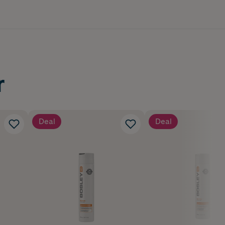
r
Deal
Deal