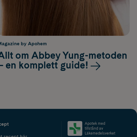
Magazine by Apohem
Allt om Abbey Yung-metoden
– en komplett guide!
cept
Apotek med
tillstånd av
Läkemedelsverket
t recept här