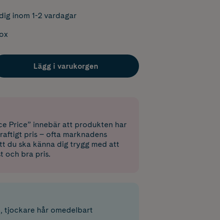
dig inom 1-2 vardagar
box
Lägg i varukorgen
e Price” innebär att produkten har
raftigt pris – ofta marknadens
 att du ska känna dig trygg med att
st och bra pris.
e, tjockare hår omedelbart