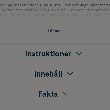
ning Fibers binder sig naturligt till det befintliga håret med
områden med tunnare och glesare hår. Eftersom vårt eget hår 
v laddning, är BosleyMD Volumize Hair Thickening Fibers design
n med en negativ laddning. När de negativt laddade, tunna oc
er i kontakt med vårt positivt laddade hår, skapas en stati
årstrået och omedelbart ger känslan av ett tjockare, fylligare hå
Läs mer
tunt hår
olym
Instruktioner
årstrået
Innehåll
Fakta