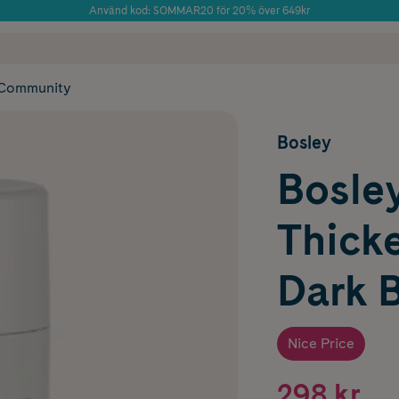
Använd kod: SOMMAR20 för 20% över 649kr
Årets Butik 2025 inom Skönhet
 frakt
✓ Rådgivning från farmaceuter & hudterapeuter
✓ Poäng på alla
Community
Bosley
Bosley
Thicke
Dark 
Nice Price
298 kr