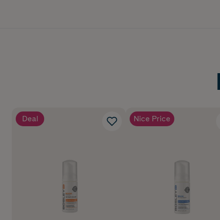
Deal
Nice Price