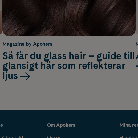
Magazine by Apohem
Så får du glass hair – guide till
glansigt hår som reflekterar
ljus
ce
Om Apohem
Mina re
 & kontakt
Om oss
Hämta u