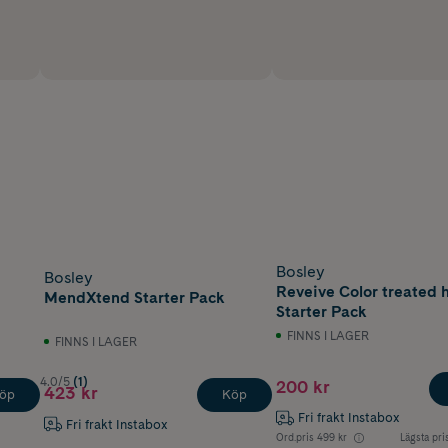
Bosley
Bosley
Reveive Color treated h
MendXtend Starter Pack
Starter Pack
FINNS I LAGER
FINNS I LAGER
4.0/5
(1)
200 kr
423 kr
öp
Köp
Fri frakt Instabox
Fri frakt Instabox
Ord.pris
499 kr
Lägsta pri