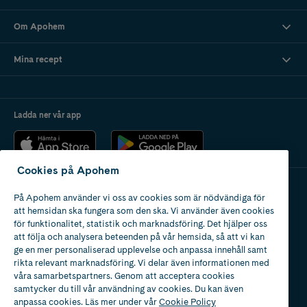
Om Apohem
Mina recept
Ladda ner vår app
Cookies på Apohem
På Apohem använder vi oss av cookies som är nödvändiga för
Apotek med tillstånd
att hemsidan ska fungera som den ska. Vi använder även cookies
av Läkemedelsverket
för funktionalitet, statistik och marknadsföring. Det hjälper oss
att följa och analysera beteenden på vår hemsida, så att vi kan
ge en mer personaliserad upplevelse och anpassa innehåll samt
rikta relevant marknadsföring. Vi delar även informationen med
våra samarbetspartners. Genom att acceptera cookies
samtycker du till vår användning av cookies. Du kan även
2024
anpassa cookies. Läs mer under vår
Cookie Policy