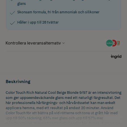
glans
Skonsam formula, fri från ammoniak och silikoner
Håller i upp till 28 tvättar
Beskrivning
Color Touch Rich Natural Cool Beige Blonde 9/97 är en intensivtoning
som ger uppseendeväckande glans med ett naturligt färgresultat. Det
här professionella hårfärgnings- och hårvårdssetet kan man enkelt
applicera hemma, med ett resultat på endast 20 minuter. Använd
Color Touch för att bättra på vid rötterna och tona ut grått hår med
upp till 50% täckning, 63% mer glans och upp till 57% mer
mångfacetterad färg jämfört med obehandlat hår. Denna skonsamma