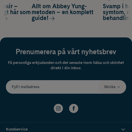
s hair –
Allt om Abbey Yung-
Svamp i hå
nsigt hår som
metoden – en komplett
symtom, or
s
guide!
behandlin
Prenumerera på vårt nyhetsbrev
Få personliga erbjudanden och det senaste inom hälsa och skönhet
direkt i din inbox.
Fyll i mailadress
Skicka
Kundservice