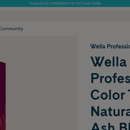
Använd kod: SOMMAR20 för 20% över 649kr
Årets Butik 2025 inom Skönhet
 frakt
✓ Rådgivning från farmaceuter & hudterapeuter
✓ Poäng på alla
Community
Wella Professi
Wella
Profes
Color
Natur
Ash B