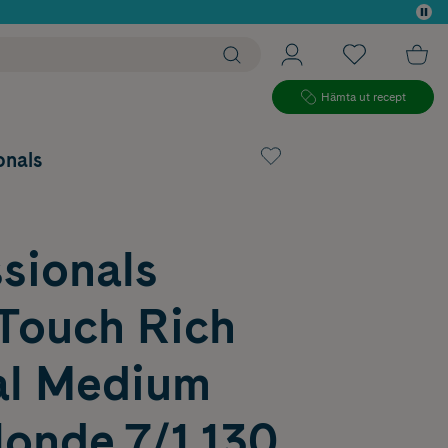
 köp*
Hämta ut recept
onals
sionals
 Touch Rich
al Medium
londe 7/1 130