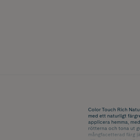
Color Touch Rich Natu
med ett naturligt färg
applicera hemma, med e
rötterna och tona ut g
mångfacetterad färg j