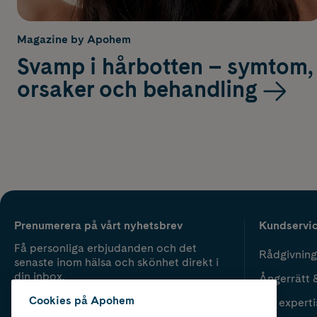
Magazine by Apohem
Svamp i hårbotten – symtom,
orsaker och behandling
Prenumerera på vårt nyhetsbrev
Kundservi
Få personliga erbjudanden och det
Rådgivning
senaste inom hälsa och skönhet direkt i
din inbox.
Ångerrätt 
Cookies på Apohem
Vår experti
Fyll i mailadress
Skicka