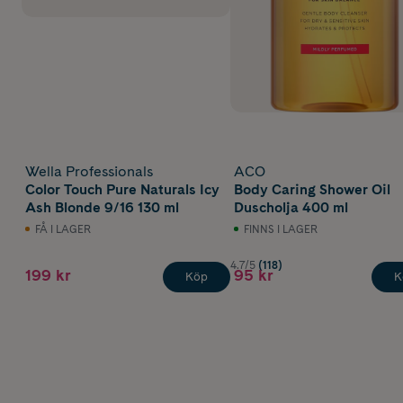
Wella Professionals
ACO
Color Touch Pure Naturals Icy
Body Caring Shower Oil
Ash Blonde 9/16 130 ml
Duscholja 400 ml
FÅ I LAGER
FINNS I LAGER
4.7/5
(118)
199 kr
95 kr
Köp
K