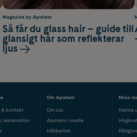
Magazine by Apohem
Så får du glass hair – guide till
glansigt hår som reflekterar
ljus
ce
Om Apohem
Mina re
 & kontakt
Om oss
Hämta u
& reklamation
Apohem i media
Högkos
s
Hållbarhet
Rådgivn