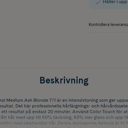
Håller i upp 
Beskrivning
ral Medium Ash Blonde 7/1 är en intensivtoning som ger up
resultat. Det här professionella hårfärgnings- och hårvårdsset
tt resultat på endast 20 minuter. Använd Color Touch för att
rått hår med upp till 50% täckning, 63% mer glans och upp t
ämfört med obehandlat hår. Denna skonsamma formula är fri