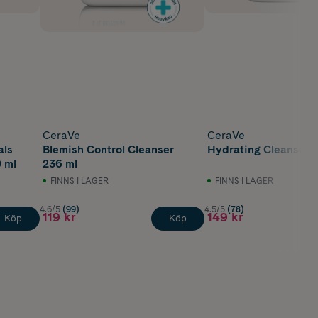
CeraVe
CeraVe
als
Blemish Control Cleanser
Hydrating Cleanser 
 ml
236 ml
FINNS I LAGER
FINNS I LAGER
4.6/5
(99)
4.5/5
(78)
119 kr
149 kr
Köp
Köp