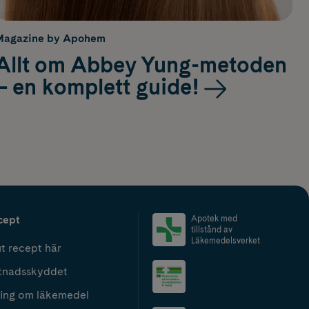
Magazine by Apohem
Allt om Abbey Yung-metoden
– en komplett guide!
cept
Apotek med
tillstånd av
Läkemedelsverket
t recept här
tnadsskyddet
ing om läkemedel