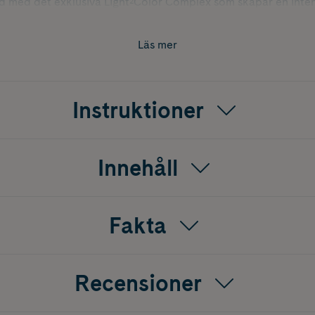
ad med det exklusiva Light²Color Complex som skapar en intensi
8 tvättar. Rich Naturals är vår serie för toning och neutralise
 från kall platinablond till ljusbrun.
Läs mer
 det ledande salongsfärgmärket* i världen – betrodda av proffs
t hemma med Color Touch Demi-Permanent Hair Color i Mediu
s Color Brilliance Shampoo och Color Brilliance Conditioner f
Instruktioner
er Brand USD-försäljning i 2022 Salon Hair Care Study för
tegorin publicerad av Kline.
Innehåll
Fakta
Recensioner