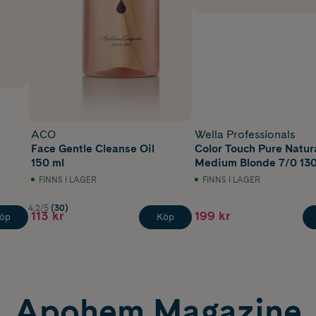
ACO
Wella Professionals
Face Gentle Cleanse Oil
Color Touch Pure Natur
150 ml
Medium Blonde 7/0 130
FINNS I LAGER
FINNS I LAGER
4.2/5
(30)
113 kr
199 kr
öp
Köp
Apohem Magazine