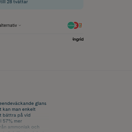
till 28 tvättar
pseendeväckande glans
et kan man enkelt
 bättra på vid
ill 57% mer
 från ammoniak och