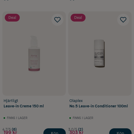
Deal
Deal
Hjärtligt
Olaplex
Leave-in Creme 150 ml
No.5 Leave-in Conditioner 100ml
FINNS I LAGER
FINNS I LAGER
4.7/5
(6)
3.0/5
(2)
199 kr
303 kr
Köp
Köp