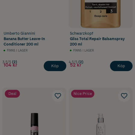
Umberto Giannini
Schwarzkopf
Banana Butter Leave-In
Gliss Total Repair Balsamspray
Conditioner 200 ml
200 ml
FINNS I LAGER
FINNS I LAGER
3.5/5
(2)
4.5/5
(2)
104 kr
52 kr
Köp
Köp
Deal
Nice Price