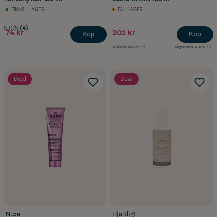
FINNS I LAGER
FÅ I LAGER
5.0/5
(4)
74 kr
202 kr
Köp
Köp
Ord.pris
269 kr
Lägsta pris
215 kr
Deal
Deal
Nuxe
Hjärtligt