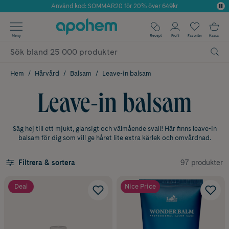
Använd kod: SOMMAR20 för 20% över 649kr
Årets Butik 2025 inom Skönhet
✓ Fri frakt
Meny
Recept
Profil
Favoriter
Kassa
✓ Rådgivning från farmaceuter & hudterapeuter
✓ Poäng på alla köp*
Hem
Hårvård
Balsam
Leave-in balsam
Leave-in balsam
Säg hej till ett mjukt, glansigt och välmående svall! Här finns leave-in
balsam för dig som vill ge håret lite extra kärlek och omvårdnad.
97 produkter
Filtrera & sortera
Deal
Nice Price