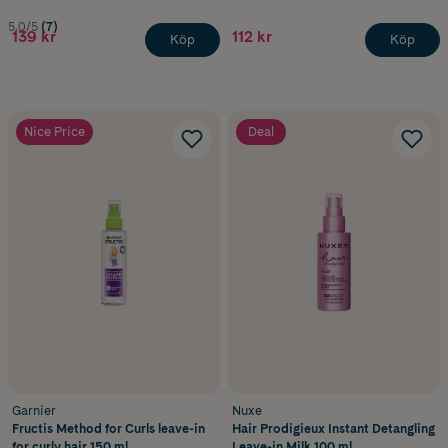
5.0/5
(7)
139 kr
112 kr
Köp
Köp
Nice Price
Deal
Garnier
Nuxe
Fructis Method for Curls leave-in
Hair Prodigieux Instant Detangling
for curly hair 150 ml
Leave-in Milk 100 ml