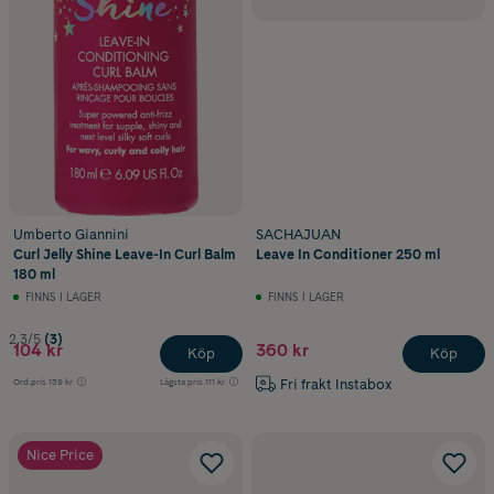
Umberto Giannini
SACHAJUAN
Curl Jelly Shine Leave-In Curl Balm
Leave In Conditioner 250 ml
180 ml
FINNS I LAGER
FINNS I LAGER
2.3/5
(3)
104 kr
360 kr
Köp
Köp
Fri frakt Instabox
Ord.pris
139 kr
Lägsta pris
111 kr
Nice Price