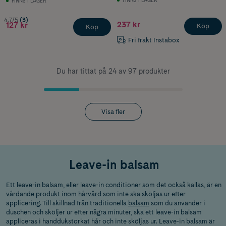
FINNS I LAGER
FINNS I LAGER
4.7/5
(3)
237 kr
127 kr
Köp
Köp
Fri frakt Instabox
Du har tittat på 24 av 97 produkter
Visa fler
Leave-in balsam
Ett leave-in balsam, eller leave-in conditioner som det också kallas, är en
vårdande produkt inom
hårvård
som inte ska sköljas ur efter
applicering. Till skillnad från traditionella
balsam
som du använder i
duschen och sköljer ur efter några minuter, ska ett leave-in balsam
appliceras i handdukstorkat hår och inte sköljas ur. Leave-in balsam är