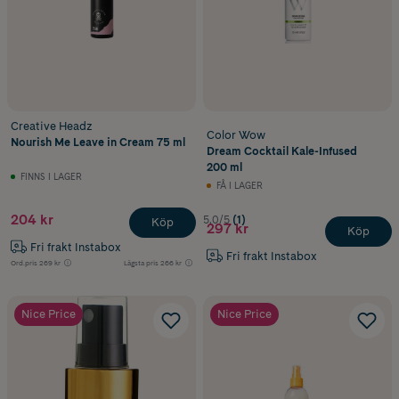
Creative Headz
Color Wow
Nourish Me Leave in Cream 75 ml
Dream Cocktail Kale-Infused
200 ml
FINNS I LAGER
FÅ I LAGER
204 kr
5.0/5
(1)
Köp
297 kr
Köp
Fri frakt Instabox
Fri frakt Instabox
Ord.pris
269 kr
Lägsta pris
266 kr
Nice Price
Nice Price