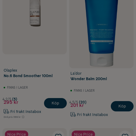
Olaplex
La'dor
No.6 Bond Smoother 100ml
Wonder Balm 200ml
FINNS I LAGER
FINNS I LAGER
4.2/5
(5)
295 kr
4.5/5
(20)
Köp
201 kr
Köp
Fri frakt Instabox
Fri frakt Instabox
Ord.pris
369 kr
Nice Price
Nice Price