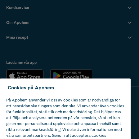
och glans.
Kundservice
Här hittar du leave-in balsam och leave-in conditioners i både sprayform
Om Apohem
och krämform, från populära varumärken som
Nioxin
,
Color Wow
och
K18
.
Mina recept
Ladda ner vår app
Cookies på Apohem
På Apohem använder vi oss av cookies som är nödvändiga för
Apotek med tillstånd
att hemsidan ska fungera som den ska. Vi använder även cookies
av Läkemedelsverket
för funktionalitet, statistik och marknadsföring. Det hjälper oss
att följa och analysera beteenden på vår hemsida, så att vi kan
ge en mer personaliserad upplevelse och anpassa innehåll samt
rikta relevant marknadsföring. Vi delar även informationen med
våra samarbetspartners. Genom att acceptera cookies