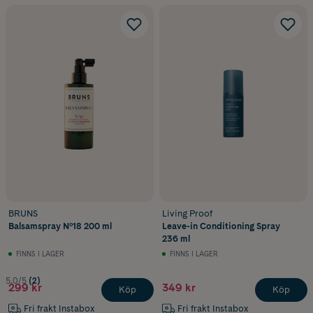
BRUNS
Living Proof
Balsamspray Nº18 200 ml
Leave-in Conditioning Spray
236 ml
FINNS I LAGER
FINNS I LAGER
5.0/5
(2)
299 kr
349 kr
Köp
Köp
Fri frakt Instabox
Fri frakt Instabox