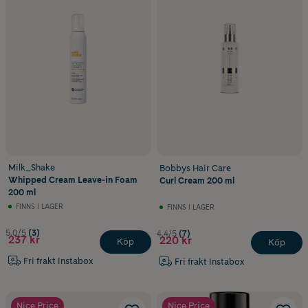
Milk_Shake
Bobbys Hair Care
Whipped Cream Leave-in Foam
Curl Cream 200 ml
200 ml
FINNS I LAGER
FINNS I LAGER
5.0/5
(3)
4.4/5
(7)
237 kr
220 kr
Köp
Köp
Fri frakt Instabox
Fri frakt Instabox
Nice Price
Nice Price