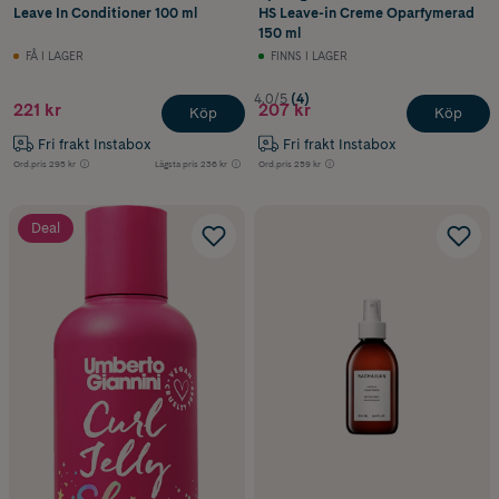
Leave In Conditioner 100 ml
HS Leave-in Creme Oparfymerad
150 ml
FÅ I LAGER
FINNS I LAGER
4.0/5
(4)
221 kr
207 kr
Köp
Köp
Fri frakt Instabox
Fri frakt Instabox
Ord.pris
295 kr
Lägsta pris
236 kr
Ord.pris
259 kr
Deal