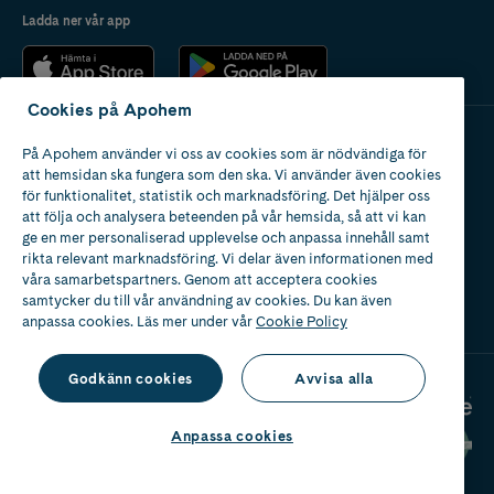
Ladda ner vår app
Cookies på Apohem
På Apohem använder vi oss av cookies som är nödvändiga för
Apotek med tillstånd
att hemsidan ska fungera som den ska. Vi använder även cookies
av Läkemedelsverket
för funktionalitet, statistik och marknadsföring. Det hjälper oss
att följa och analysera beteenden på vår hemsida, så att vi kan
ge en mer personaliserad upplevelse och anpassa innehåll samt
rikta relevant marknadsföring. Vi delar även informationen med
våra samarbetspartners. Genom att acceptera cookies
samtycker du till vår användning av cookies. Du kan även
2024
anpassa cookies. Läs mer under vår
Cookie Policy
Godkänn cookies
Avvisa alla
Anpassa cookies