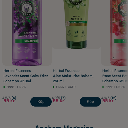
Herbal Essences
Herbal Essences
Herbal Essence
Lavender Scent Calm Frizz
Aloe Moisturise Balsam,
Rose Scent Peta
Schampo 350ml
250ml
Schampo 350m
FINNS I LAGER
FINNS I LAGER
FINNS I LAGER
4.5/5
(4)
4.9/5
(7)
4.9/5
(12)
55 kr
55 kr
55 kr
Köp
Köp