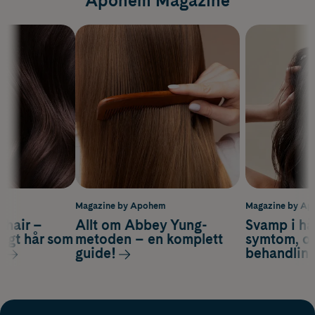
Apohem Magazine
m
Magazine by Apohem
Magazine by A
s hair –
Allt om Abbey Yung-
Svamp i hå
nsigt hår som
metoden – en komplett
symtom, or
s
guide!
behandlin