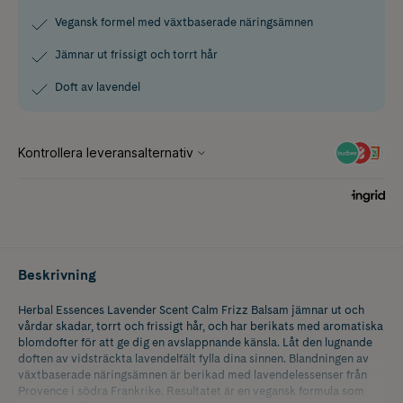
Vegansk formel med växtbaserade näringsämnen
Jämnar ut frissigt och torrt hår
Doft av lavendel
Beskrivning
Herbal Essences Lavender Scent Calm Frizz Balsam jämnar ut och
vårdar skadar, torrt och frissigt hår, och har berikats med aromatiska
blomdofter för att ge dig en avslappnande känsla. Låt den lugnande
doften av vidsträckta lavendelfält fylla dina sinnen. Blandningen av
växtbaserade näringsämnen är berikad med lavendelessenser från
Provence i södra Frankrike. Resultatet är en vegansk formula som