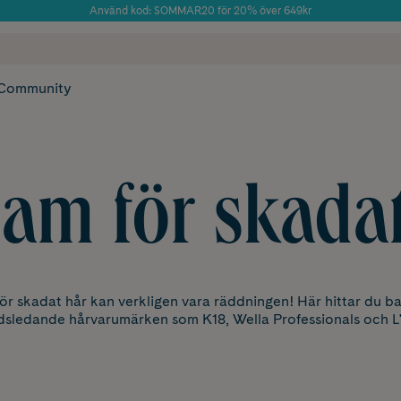
Använd kod: SOMMAR20 för 20% över 649kr
Årets Butik 2025 inom Skönhet
 frakt
✓ Rådgivning från farmaceuter & hudterapeuter
✓ Poäng på alla
Community
am för skada
ör skadat hår kan verkligen vara räddningen! Här hittar du bal
ldsledande hårvarumärken som K18, Wella Professionals och L