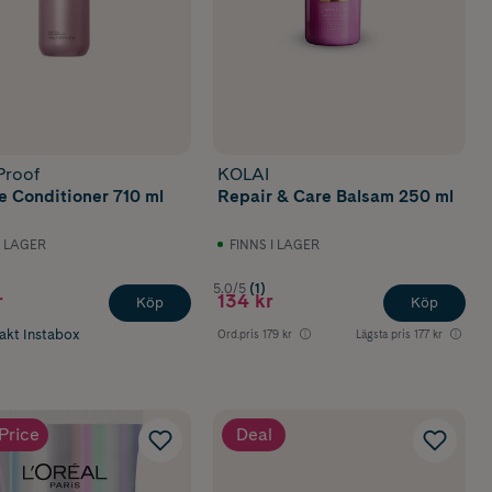
Proof
KOLAI
e Conditioner 710 ml
Repair & Care Balsam 250 ml
I LAGER
FINNS I LAGER
5.0/5
(1)
r
134 kr
Köp
Köp
rakt Instabox
Ord.pris
179 kr
Lägsta pris
177 kr
Price
Deal