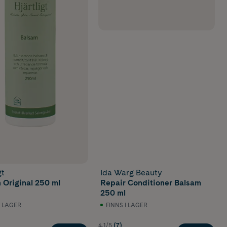
gt
Ida Warg Beauty
 Original 250 ml
Repair Conditioner Balsam
250 ml
I LAGER
FINNS I LAGER
4.1/5
(7)