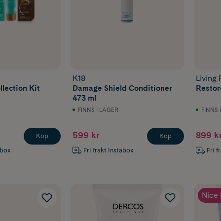
K18
Living 
lection Kit
Damage Shield Conditioner
Restor
473 ml
FINNS I LAGER
FINNS 
599 kr
899 k
Köp
Köp
abox
Fri frakt Instabox
Fri f
Nice 