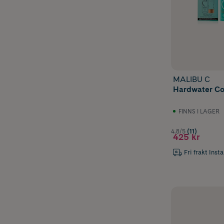
MALIBU C
Hardwater Col
FINNS I LAGER
4.8/5
(11)
425 kr
Fri frakt Inst