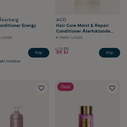
Åkerberg
ACO
onditioner Energy
Hair Care Moist & Repair
Conditioner Återfuktande
Balsam 200 ml
I LAGER
FINNS I LAGER
4.7/5
(7)
95 kr
Köp
Köp
rakt Instabox
Deal