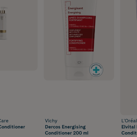
Care
Vichy
L'Oréal
Conditioner
Dercos Energising
Elvita
Conditioner 200 ml
Condit