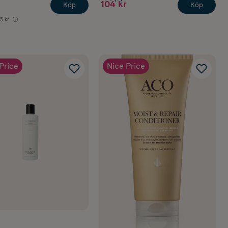
104 kr
Köp
Köp
5 kr
Price
Nice Price