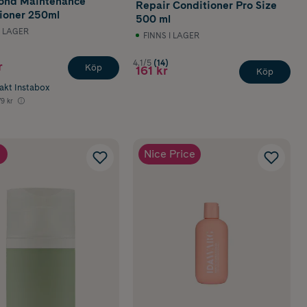
ond Maintenance
Repair Conditioner Pro Size
ioner 250ml
500 ml
I LAGER
FINNS I LAGER
4.1/5
(14)
r
Köp
161 kr
Köp
rakt Instabox
9 kr
Nice Price