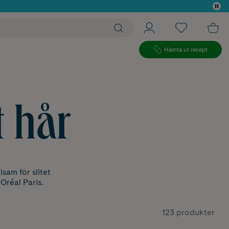
 köp*
Hämta ut recept
t hår
sam för slitet
'Oréal Paris.
123 produkter