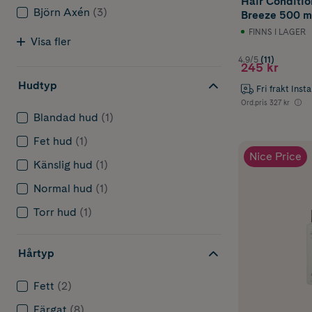
Hair Conditio
Björn Axén
(3)
Breeze 500 m
FINNS I LAGER
Visa fler
4.9/5
(11)
245 kr
Hudtyp
Fri frakt Inst
Ord.pris
327 kr
Blandad hud
(1)
Fet hud
(1)
Nice Price
Känslig hud
(1)
Normal hud
(1)
Torr hud
(1)
Hårtyp
Fett
(2)
Färgat
(8)