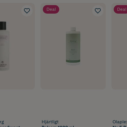
Deal
Deal
rg
Hjärtligt
Olaple