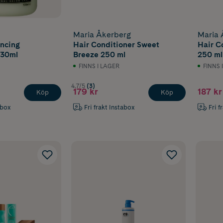
Maria Åkerberg
Maria 
ancing
Hair Conditioner Sweet
Hair C
530ml
Breeze 250 ml
250 ml
FINNS I LAGER
FINNS 
4.7/5
(3)
179 kr
187 kr
Köp
Köp
abox
Fri frakt Instabox
Fri f