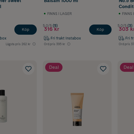
ner Sweet
Balsam 1000 ml
No.5 B
l
Condit
FINNS I LAGER
FINNS 
5.0/5
(5)
5.0/5
(3)
316 kr
303 k
Köp
Köp
abox
Fri frakt Instabox
Fri f
Lägsta pris
262 kr
Ord.pris
395 kr
Ord.pris
37
Deal
Deal