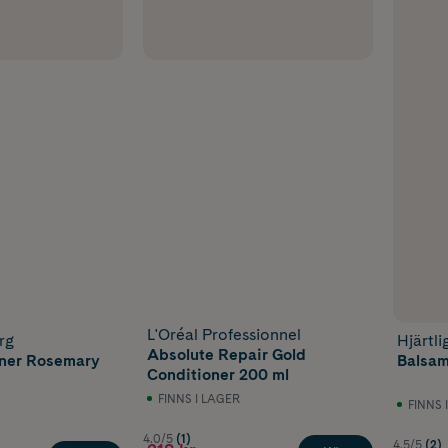
L'Oréal Professionnel
rg
Hjärtli
Absolute Repair Gold
oner Rosemary
Balsam
Conditioner 200 ml
FINNS I LAGER
FINNS 
4.0/5
(1)
4.5/5
(2)