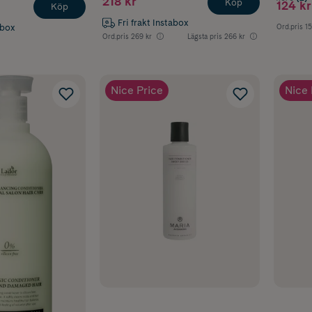
218 kr
Köp
124 kr
Köp
Fri frakt Instabox
abox
Ord.pris
15
Ord.pris
269 kr
Lägsta pris
266 kr
Nice Price
Nice 