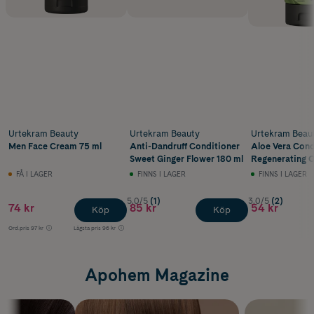
Urtekram Beauty
Urtekram Beauty
Urtekram Beau
Men Face Cream 75 ml
Anti-Dandruff Conditioner
Aloe Vera Cond
Sweet Ginger Flower 180 ml
Regenerating O
180 ml
FÅ I LAGER
FINNS I LAGER
FINNS I LAGER
5.0/5
(1)
3.0/5
(2)
74 kr
85 kr
54 kr
Köp
Köp
Ord.pris
97 kr
Lägsta pris
96 kr
Apohem Magazine