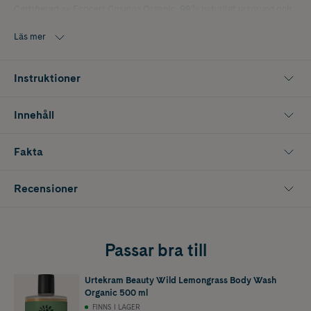
Certifierad av Ecocert Cosmos Organic, 99% naturligt ursprung och
vegansk.
Läs mer
Instruktioner
Innehåll
Fakta
Recensioner
Passar bra till
Urtekram Beauty Wild Lemongrass Body Wash
Organic 500 ml
FINNS I LAGER