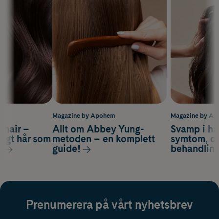
m
Magazine by Apohem
Magazine by A
s hair –
Allt om Abbey Yung-
Svamp i hå
nsigt hår som
metoden – en komplett
symtom, or
s
guide!
behandlin
Prenumerera på vårt nyhetsbrev