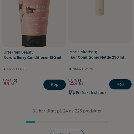
Maria Åkerberg
Urtekram Beauty
Hair Conditioner Nettle 250 ml
Nordic Berry Conditioner 180 ml
FINNS I LAGER
FINNS I LAGER
5.0/5
(1)
5.0/5
(2)
224 kr
85 kr
Köp
Köp
Fri frakt Instabox
Du har tittat på 24 av 225 produkter