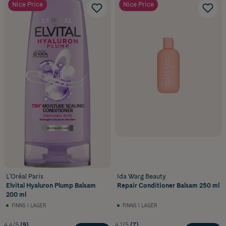
Nice Price
Nice Price
L'Oréal Paris
Ida Warg Beauty
Elvital Hyaluron Plump Balsam
Repair Conditioner Balsam 250 ml
200 ml
FINNS I LAGER
FINNS I LAGER
4.4/5
(9)
4.1/5
(7)