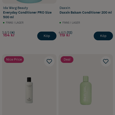
Ida Warg Beauty
Daxxin
Everyday Conditioner PRO Size
Daxxín Balsam Conditioner 200 ml
500 ml
FINNS I LAGER
FINNS I LAGER
3.8/5
(4)
4.6/5
(12)
164 kr
119 kr
Köp
Köp
Nice Price
Deal