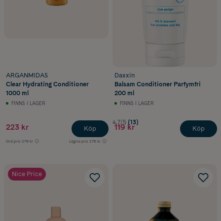
ARGANMIDAS
Daxxin
Clear Hydrating Conditioner
Balsam Conditioner Parfymfri
1000 ml
200 ml
FINNS I LAGER
FINNS I LAGER
4.7/5
(13)
223 kr
119 kr
Köp
Köp
Ord.pris
279 kr
Lägsta pris
276 kr
Nice Price