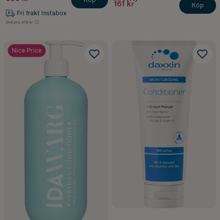
161 kr
Köp
Fri frakt Instabox
Ord.pris
379 kr
Nice Price