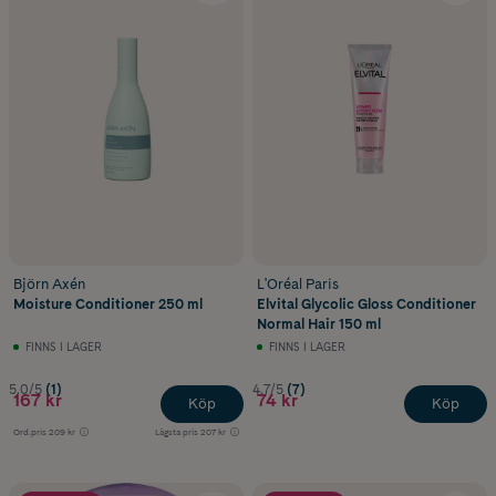
Björn Axén
L'Oréal Paris
Moisture Conditioner 250 ml
Elvital Glycolic Gloss Conditioner
Normal Hair 150 ml
FINNS I LAGER
FINNS I LAGER
5.0/5
(1)
4.7/5
(7)
167 kr
74 kr
Köp
Köp
Ord.pris
209 kr
Lägsta pris
207 kr