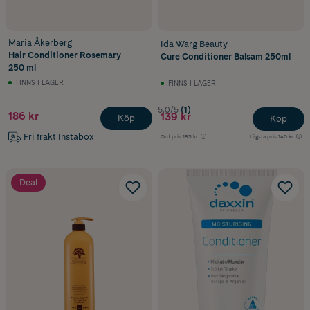
Maria Åkerberg
Ida Warg Beauty
Hair Conditioner Rosemary
Cure Conditioner Balsam 250ml
250 ml
FINNS I LAGER
FINNS I LAGER
5.0/5
(1)
186 kr
139 kr
Köp
Köp
Fri frakt Instabox
Ord.pris
185 kr
Lägsta pris
140 kr
Deal