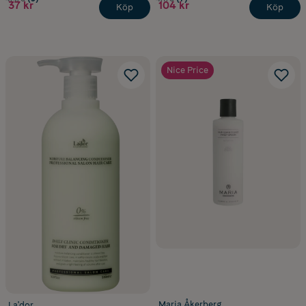
37 kr
104 kr
Köp
Köp
Nice Price
Maria Åkerberg
La'dor