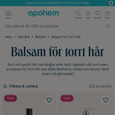
Använd kod: SOMMAR20 för 20% över 649kr
Årets Butik 2025 inom Skönhet
✓ Fri frakt
Meny
Recept
Profil
Favoriter
Kassa
✓ Rådgivning från farmaceuter & hudterapeuter
✓ Poäng på alla köp*
Hem
Hårvård
Balsam
Balsam för torrt hår
Balsam för torrt hår
Torrt och sprött hår som längtar efter fukt? Upptäck vårt sortiment
av balsam för torrt hår som både återfuktar, vårdar och lämnar håret
mjukt och glänsande!
225 produkter
Filtrera & sortera
Deal
Deal