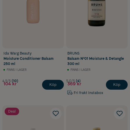
Ida Warg Beauty
BRUNS
Moisture Conditioner Balsam
Balsam Nº01 Moisture & Detangle
250 ml
300 ml
FINNS I LAGER
FINNS I LAGER
4.5/5
(10)
5.0/5
(4)
104 kr
369 kr
Köp
Köp
Fri frakt Instabox
Deal