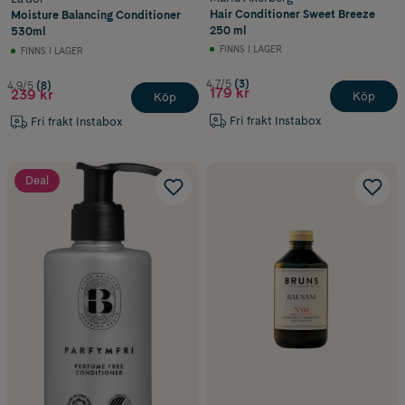
Hair Conditioner Sweet Breeze
Moisture Balancing Conditioner
250 ml
530ml
FINNS I LAGER
FINNS I LAGER
4.7/5
(3)
4.9/5
(8)
179 kr
239 kr
Köp
Köp
Fri frakt Instabox
Fri frakt Instabox
Deal