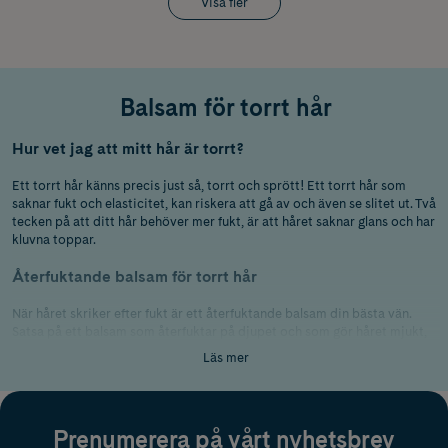
Visa fler
Balsam för torrt hår
Hur vet jag att mitt hår är torrt?
Ett torrt hår känns precis just så, torrt och sprött! Ett torrt hår som
saknar fukt och elasticitet, kan riskera att gå av och även se slitet ut. Två
tecken på att ditt hår behöver mer fukt, är att håret saknar glans och har
kluvna toppar.
Återfuktande balsam för torrt hår
När håret skriker efter fukt är ett återfuktande balsam din bästa vän.
Satsa på ett balsam som återfuktar på djupet och som gör håret mjukt,
glansigt och lätt att kamma igenom. Här har vi samlat balsam för torrt
Läs mer
hår från kända varumärken som
Maria Åkerberg
,
TRESemmé
,
Aussie
,
Paul
Mitchell
med flera. Är håret i behov av extra mycket vård och fukt? Då
kan en
hårinpackning och hårmask
göra susen!
Prenumerera på vårt nyhetsbrev
Kombinera med rätt schampo