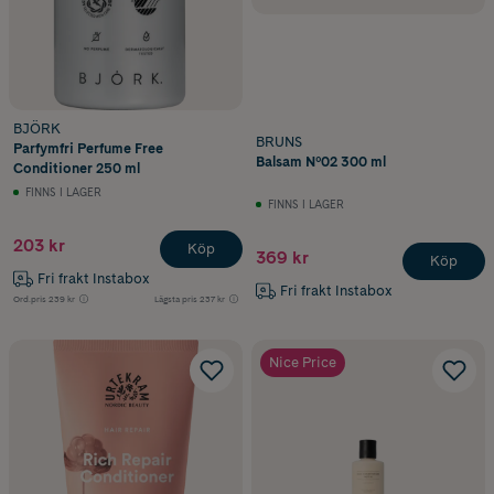
BJÖRK
BRUNS
Parfymfri Perfume Free
Balsam Nº02 300 ml
Conditioner 250 ml
FINNS I LAGER
FINNS I LAGER
203 kr
Köp
369 kr
Köp
Fri frakt Instabox
Fri frakt Instabox
Ord.pris
239 kr
Lägsta pris
237 kr
Nice Price