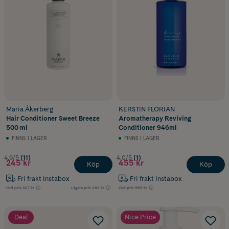
Maria Åkerberg
KERSTIN FLORIAN
Hair Conditioner Sweet Breeze
Aromatherapy Reviving
500 ml
Conditioner 946ml
FINNS I LAGER
FINNS I LAGER
4.9/5
(11)
4.0/5
(1)
245 kr
455 kr
Köp
Köp
Fri frakt Instabox
Fri frakt Instabox
Ord.pris
327 kr
Lägsta pris
262 kr
Ord.pris
569 kr
Deal
Nice Price