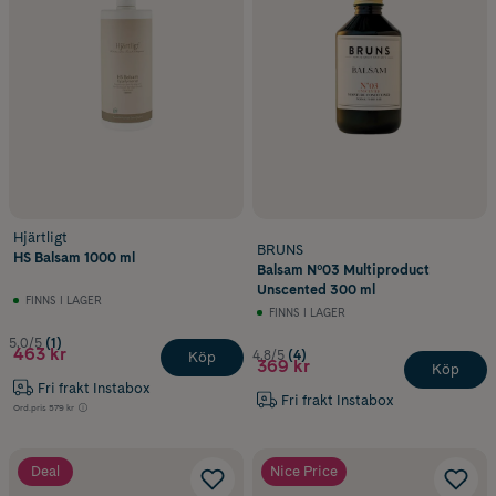
Hjärtligt
BRUNS
HS Balsam 1000 ml
Balsam Nº03 Multiproduct
Unscented 300 ml
FINNS I LAGER
FINNS I LAGER
5.0/5
(1)
463 kr
4.8/5
(4)
Köp
369 kr
Köp
Fri frakt Instabox
Fri frakt Instabox
Ord.pris
579 kr
Deal
Nice Price