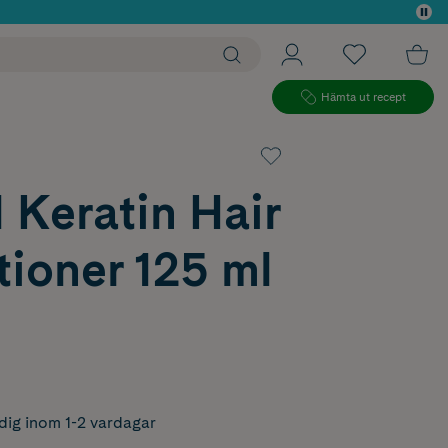
 köp*
Hämta ut recept
 Keratin Hair
ioner 125 ml
dig inom 1-2 vardagar