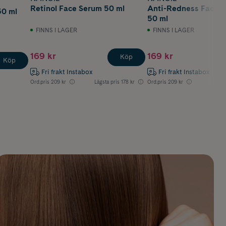
Retinol Face Serum 50 ml
Anti-Redness Face 
50 ml
50 ml
FINNS I LAGER
FINNS I LAGER
169 kr
169 kr
Köp
Köp
Fri frakt Instabox
Fri frakt Instabox
Ord.pris
209 kr
Lägsta pris
178 kr
Ord.pris
209 kr
Lägsta