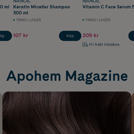
NANOIL
NANOIL
0 ml
Keratin Micellar Shampoo
Vitamin C Face Serum 
300 ml
FINNS I LAGER
FINNS I LAGER
107 kr
209 kr
öp
Köp
Fri frakt Instabox
Apohem Magazine