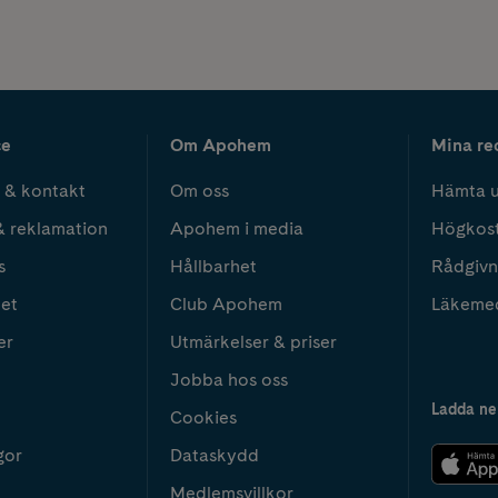
ce
Om Apohem
Mina re
 & kontakt
Om oss
Hämta u
& reklamation
Apohem i media
Högkos
s
Hållbarhet
Rådgivn
het
Club Apohem
Läkeme
er
Utmärkelser & priser
Jobba hos oss
Ladda ne
Cookies
gor
Dataskydd
Medlemsvillkor