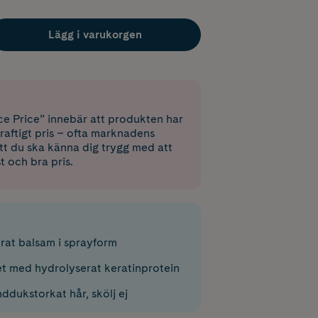
Lägg i varukorgen
e Price” innebär att produkten har
raftigt pris – ofta marknadens
 att du ska känna dig trygg med att
st och bra pris.
rat balsam i sprayform
et med hydrolyserat keratinprotein
ddukstorkat hår, skölj ej