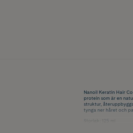
Nanoil Keratin Hair Con
protein som är en natu
struktur, återuppbygga
tynga ner håret och p
Storlek: 125 ml