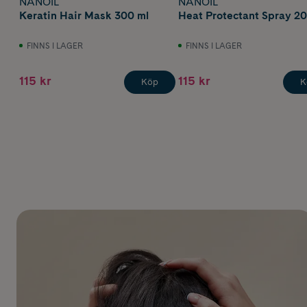
NANOIL
NANOIL
Keratin Hair Mask 300 ml
Heat Protectant Spray 20
FINNS I LAGER
FINNS I LAGER
115 kr
115 kr
Köp
K