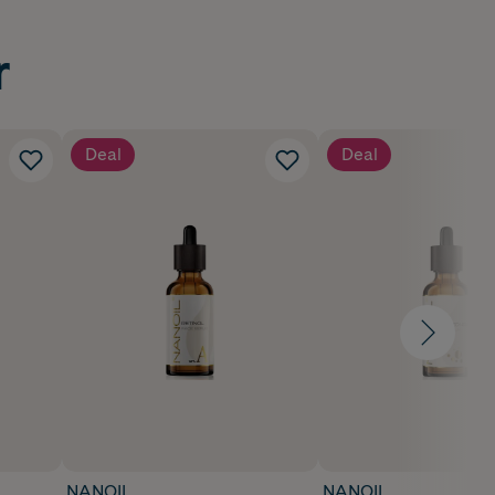
r
Deal
Deal
NANOIL
NANOIL