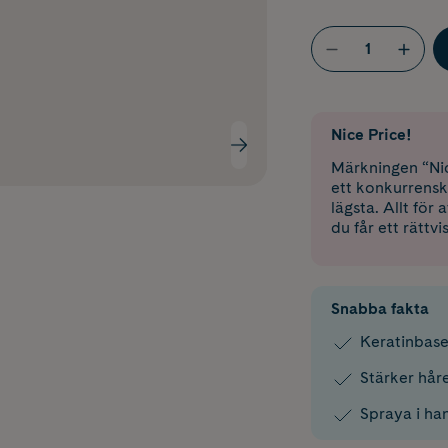
Nice Price!
Märkningen “Nic
ett konkurrensk
lägsta. Allt för
du får ett rättvi
Snabba fakta
Keratinbase
Stärker hår
Spraya i han