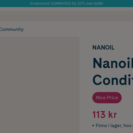
Använd kod: SOMMAR20 för 20% över 649kr
Årets Butik 2025 inom Skönhet
 frakt
✓ Rådgivning från farmaceuter & hudterapeuter
✓ Poäng på alla
Community
NANOIL
Nanoil
Condit
Nice Price
113 kr
Finns i lager
,
hos 