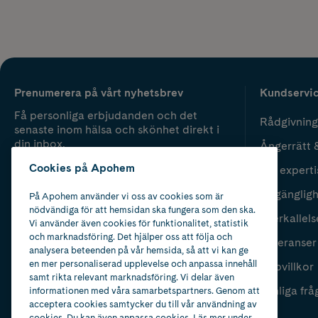
Prenumerera på vårt nyhetsbrev
Kundservi
Få personliga erbjudanden och det
Rådgivning
senaste inom hälsa och skönhet direkt i
din inbox.
Ångerrätt 
Cookies på Apohem
Vår experti
Fyll i mailadress
Skicka
Tillgänglig
På Apohem använder vi oss av cookies som är
nödvändiga för att hemsidan ska fungera som den ska.
Återkallels
Vi använder även cookies för funktionalitet, statistik
och marknadsföring. Det hjälper oss att följa och
Leveranser
analysera beteenden på vår hemsida, så att vi kan ge
en mer personaliserad upplevelse och anpassa innehåll
Köpvillkor
samt rikta relevant marknadsföring. Vi delar även
Vanliga frå
informationen med våra samarbetspartners. Genom att
acceptera cookies samtycker du till vår användning av
cookies. Du kan även anpassa cookies. Läs mer under