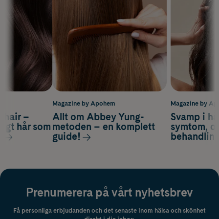
m
Magazine by Apohem
Magazine by A
s hair –
Allt om Abbey Yung-
Svamp i hå
nsigt hår som
metoden – en komplett
symtom, or
s
guide!
behandlin
Prenumerera på vårt nyhetsbrev
Få personliga erbjudanden och det senaste inom hälsa och skönhet