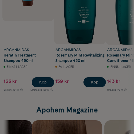
ARGANMIDAS
ARGANMIDAS
ARGANMIDAS
Keratin Treatment
Rosemary Mint Revitalizing
Rosemary Mint 
Shampoo 450ml
Shampoo 450 ml
Conditioner 45
FINNS I LAGER
FÅ I LAGER
FINNS I LAGER
153 kr
159 kr
143 kr
Köp
Köp
Ord.pris
191 kr
Lägsta pris
189 kr
Ord.pris
179 kr
Apohem Magazine