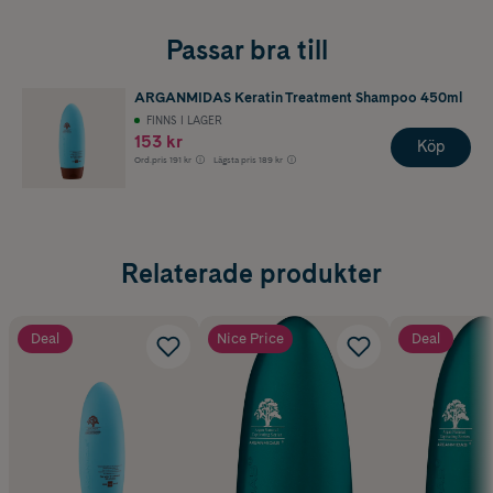
Passar bra till
ARGANMIDAS Keratin Treatment Shampoo 450ml
FINNS I LAGER
153 kr
Köp
Ord.pris
191 kr
Lägsta pris
189 kr
Relaterade produkter
Deal
Nice Price
Deal