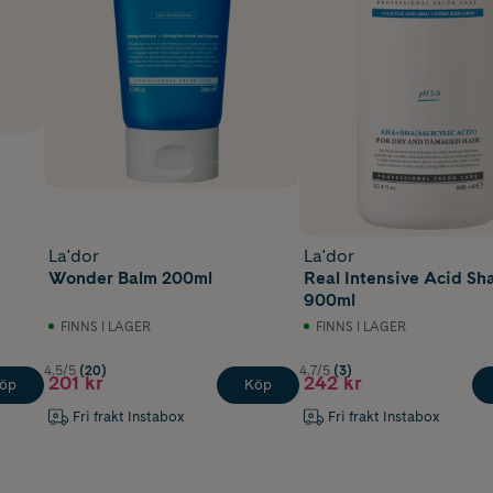
La'dor
La'dor
Wonder Balm 200ml
Real Intensive Acid S
900ml
FINNS I LAGER
FINNS I LAGER
4.5/5
(20)
4.7/5
(3)
201 kr
242 kr
öp
Köp
Fri frakt Instabox
Fri frakt Instabox