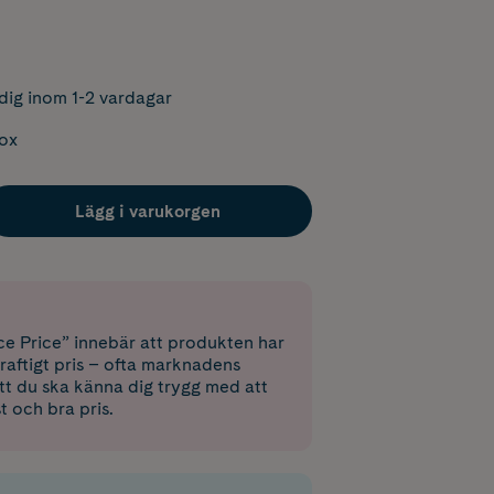
dig inom 1-2 vardagar
box
Lägg i varukorgen
e Price” innebär att produkten har
raftigt pris – ofta marknadens
 att du ska känna dig trygg med att
st och bra pris.