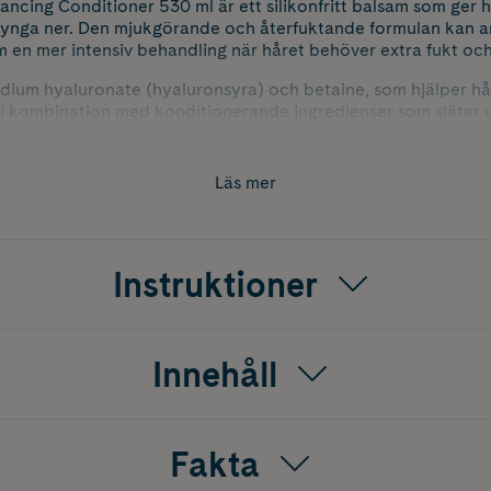
ing Conditioner 530 ml är ett silikonfritt balsam som ger h
t tynga ner. Den mjukgörande och återfuktande formulan kan
 en mer intensiv behandling när håret behöver extra fukt och
dium hyaluronate (hyaluronsyra) och betaine, som hjälper hår
i kombination med konditionerande ingredienser som slätar u
reda ut. Camelliafröolja bidrar med naturlig mjukhet och glans
e extrakt, däribland grönt te och centella asiatica, tillför 
Läs mer
ljsamt och återfuktat hår med lätt finish – utan att kännas tun
• Kan användas både som balsam och som intensiv vårdande be
Instruktioner
l återfuktning och mjukhet• Konditionerande ingredienser förb
t lättare att reda ut• Växtbaserade extrakt bidrar med vårda
tt tynga ner
Innehåll
Fakta
år