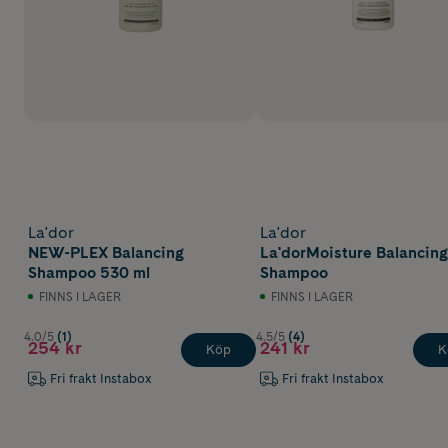
La'dor
La'dor
NEW-PLEX Balancing
La'dorMoisture Balancing
Shampoo 530 ml
Shampoo
FINNS I LAGER
FINNS I LAGER
4.0/5
(1)
4.5/5
(4)
254 kr
241 kr
Köp
K
Fri frakt Instabox
Fri frakt Instabox