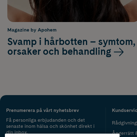
Magazine by Apohem
Svamp i hårbotten – symtom,
orsaker och behandling
Prenumerera på vårt nyhetsbrev
Kundservi
Få personliga erbjudanden och det
Rådgivning
senaste inom hälsa och skönhet direkt i
din inbox.
Ångerrätt 