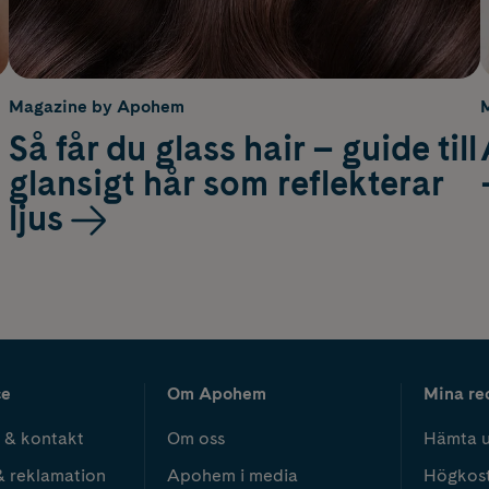
Magazine by Apohem
Så får du glass hair – guide till
glansigt hår som reflekterar
ljus
ce
Om Apohem
Mina re
 & kontakt
Om oss
Hämta u
& reklamation
Apohem i media
Högkos