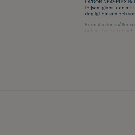
LA'DOR NEW-PLEX Balanc
följsam glans utan at
dagligt balsam och som
Formulan innehåller so
och motverka torrhet, 
gör håret lättare att 
komplex av växtbaserad
Resultatet är mjukt, fö
Egenskaper
• Silikonfritt balsam
och betaine bidrar til
följsamhet och gör de
• Mjukgör håret utan a
Rekommenderas för
Alla hårtyper
Torrt eller fuktfattigt h