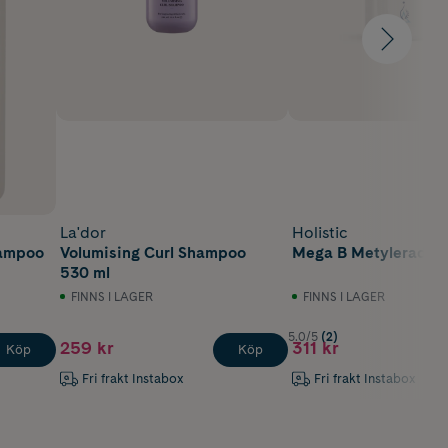
La'dor
Holistic
hampoo
Volumising Curl Shampoo
Mega B Metylerad 90
530 ml
FINNS I LAGER
FINNS I LAGER
5.0/5
(2)
259 kr
311 kr
Köp
Köp
Fri frakt Instabox
Fri frakt Instabox