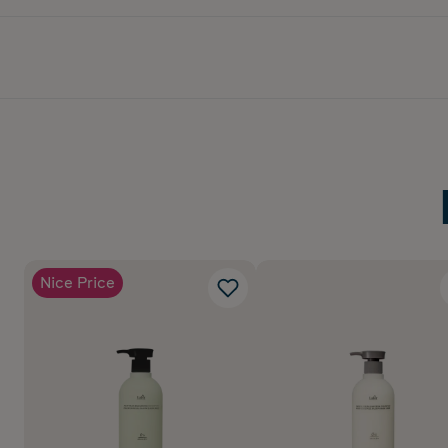
Hår som behöver mjukh
Dig som söker ett silik
DOFT: GRÖN FRUKTIG F
lilja, jasmin, violBasno
Innehåller 530 ml
Nice Price