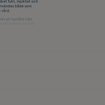
året fukt, mjukhet och
 användas både som
 vård.
et att behålla fukt
t hårstråets yta och
, medan ett patenterat
vårdande egenskaper.
gt.
handling• Hyaluronsyra
ättrar hårets
nde egenskaper