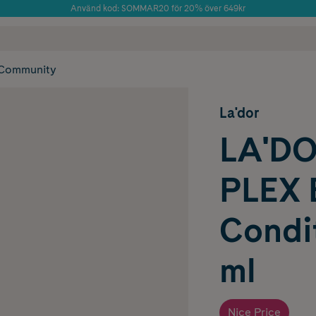
Använd kod: SOMMAR20 för 20% över 649kr
Årets Butik 2025 inom Skönhet
 frakt
✓ Rådgivning från farmaceuter & hudterapeuter
✓ Poäng på alla
Community
La'dor
LA'D
PLEX 
Condi
ml
Nice Price