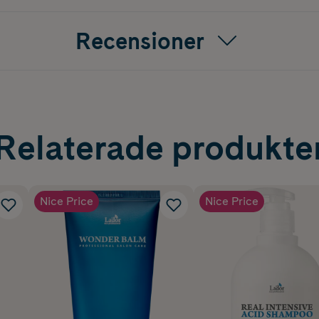
et, följsamhet och förbättrad utredning
Recensioner
onfritt balsam för daglig användning eller extra vård
LORAL MYSK, PUDRIGToppnoter: Grönt äpple, persika, plo
ter: Mysk, vanilj, amber
Relaterade produkte
Nice Price
Nice Price