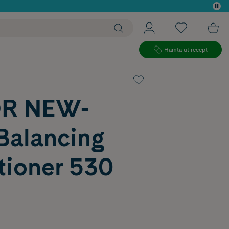
 köp*
Hämta ut recept
OR NEW-
Balancing
tioner 530