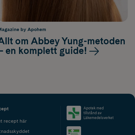
Magazine by Apohem
Allt om Abbey Yung-metoden
– en komplett guide!
cept
Apotek med
tillstånd av
Läkemedelsverket
t recept här
tnadsskyddet