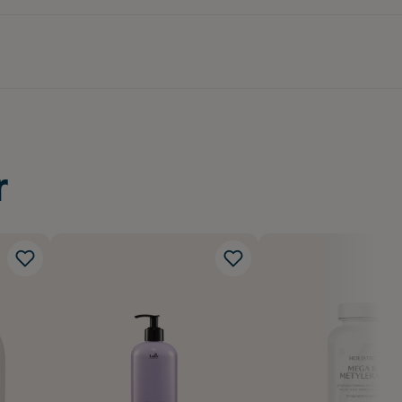
mmonHjärtnoter: Ros,
r