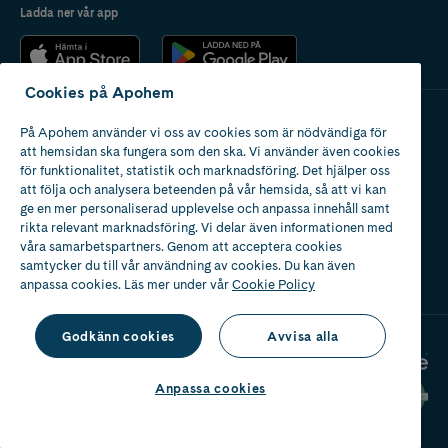
Ladda ner vår app
Cookies på Apohem
På Apohem använder vi oss av cookies som är nödvändiga för
Apotek med tillstånd
att hemsidan ska fungera som den ska. Vi använder även cookies
av Läkemedelsverket
för funktionalitet, statistik och marknadsföring. Det hjälper oss
att följa och analysera beteenden på vår hemsida, så att vi kan
ge en mer personaliserad upplevelse och anpassa innehåll samt
rikta relevant marknadsföring. Vi delar även informationen med
våra samarbetspartners. Genom att acceptera cookies
samtycker du till vår användning av cookies. Du kan även
2024
anpassa cookies. Läs mer under vår
Cookie Policy
Godkänn cookies
Avvisa alla
Anpassa cookies