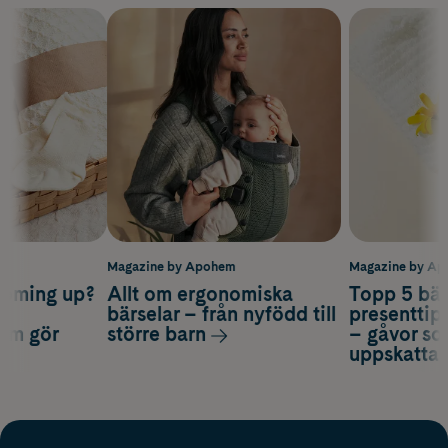
m
Magazine by Apohem
Magazine by A
coming up?
Allt om ergonomiska
Topp 5 bäs
a
bärselar – från nyfödd till
presenttips
som gör
större barn
– gåvor so
uppskatta