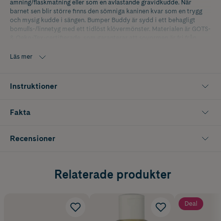
amning/flaskmatning eller som en avlastande gravidkudde. När
barnet sen blir större finns den sömniga kaninen kvar som en trygg
och mysig kudde i sängen. Bumper Buddy är sydd i ett behagligt
bomulls-/linnetyg med ett tidlöst klövermönster. Materialen är GOTS-
& Oeko-Tex-certifierade, som garanterar att sovormen är fri från
ämnen som är skadliga för barnets hud och hälsa. Ekologisk bomull
odlas helt utan kemiska bekämpningsmedel och konstgödsel.
Läs mer
Längd 180 cm, omkrets 40 cm.
Instruktioner
Fakta
Recensioner
Relaterade produkter
Deal