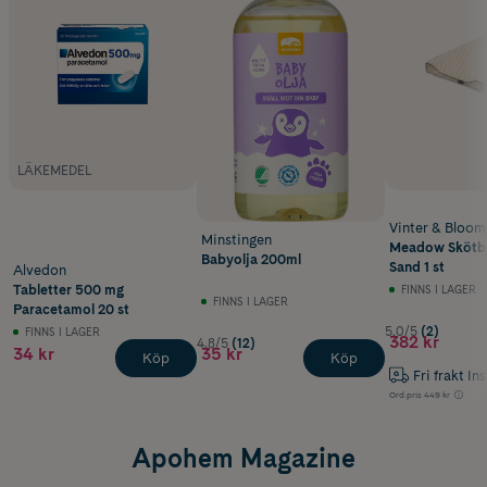
LÄKEMEDEL
Vinter & Bloom
Minstingen
Meadow Skötbä
Babyolja 200ml
Sand 1 st
Alvedon
Tabletter 500 mg
FINNS I LAGER
FINNS I LAGER
Paracetamol 20 st
5.0/5
(2)
FINNS I LAGER
382 kr
4.8/5
(12)
34 kr
35 kr
Köp
Köp
Fri frakt In
Ord.pris
449 kr
Apohem Magazine